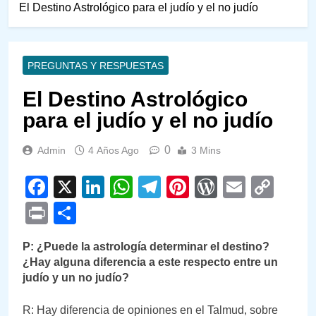
El Destino Astrológico para el judío y el no judío
PREGUNTAS Y RESPUESTAS
El Destino Astrológico
para el judío y el no judío
0
Admin
4 Años Ago
3 Mins
Facebook
X
LinkedIn
WhatsApp
Telegram
Pinterest
WordPre
Email
Cop
Link
Print
Compartir
P: ¿Puede la astrología determinar el destino?
¿Hay alguna diferencia a este respecto entre un
judío y un no judío?
R: Hay diferencia de opiniones en el Talmud, sobre