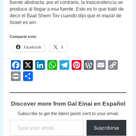
fuente abstracta, por el contrario, la trascendencia se
produce al llegar a esa fuente. Esto es lo que trató de
decir el Baal Shem Tov cuando dijo que el
mazal
de
Israel es
ain
.
Comparte esto:
Facebook
X
Facebook
X
LinkedIn
WhatsApp
Telegram
Pinterest
WordPre
Email
Cop
Link
Print
Compartir
Discover more from Gal Einai en Español
Subscribe to get the latest posts sent to your email.
Type your email…
Suscribirse