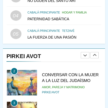
NO DUDEN DEL SANTO ARI
147
CABALÁ PRINCIPIANTE
HOGAR Y FAMILIA
VEAMOS ¿POR QUÉ
04
PATERNIDAD SABÁTICA
IEHOSHÚA? Y LA QUEJA DE
LAS MUJERES
PENSAMIENTO JUDÍO
PIRKEI AVOT
CABALÁ PRINCIPIANTE
TETZAVÉ
05
LA FUERZA DE UNA PASIÓN
1
RAZI ¿QUIÉN ES SABIO?
PIRKEI AVOT
JASIDUT
NIÑOS
2
CONVERSAR CON LA MUJER
A LA LUZ DEL JUDAÍSMO
AMOR, PAREJA Y MATRIMONIO
PIRKEI AVOT
3