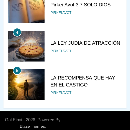
Pirkei Avot 3:7 SOLO DIOS
PIRKEI AVOT
4
LA LEY JUDIA DE ATRACCIÓN
PIRKEI AVOT
5
LA RECOMPENSA QUE HAY
EN EL CASTIGO
PIRKEI AVOT
6
¿DE DÓNDE VIENES?
Gal Einai - 2026. Powered By
.
BlazeThemes
PIRKEI AVOT