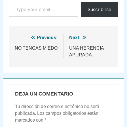
Type your email…
Suscribirse
Navegación
Previous:
Next:
de
NO TENGAS MIEDO
UNA HERENCIA
APURADA
entradas
DEJA UN COMENTARIO
Tu dirección de correo electrónico no será
publicada.
Los campos obligatorios están
marcados con
*