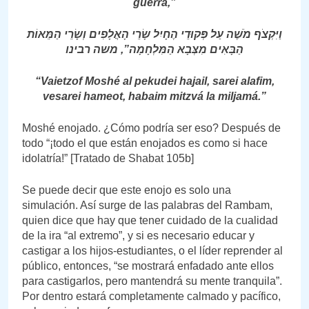
guerra,”
וַיִּקְצֹף מֹשֶׁה עַל פְּקוּדֵי הֶחָיִל שָׂרֵי הָאֲלָפִים וְשָׂרֵי הַמֵּאוֹת
הַבָּאִים מִצְּבָא הַמִּלְחָמָה”, משה רבינו
“Vaietzof Moshé al pekudei hajail, sarei alafim,
vesarei hameot, habaim mitzvá la miljamá.”
Moshé enojado. ¿Cómo podría ser eso? Después de
todo “¡todo el que están enojados es como si hace
idolatría!” [Tratado de Shabat 105b]
Se puede decir que este enojo es solo una
simulación. Así surge de las palabras del Rambam,
quien dice que hay que tener cuidado de la cualidad
de la ira “al extremo”, y si es necesario educar y
castigar a los hijos-estudiantes, o el líder reprender al
público, entonces, “se mostrará enfadado ante ellos
para castigarlos, pero mantendrá su mente tranquila”.
Por dentro estará completamente calmado y pacífico,