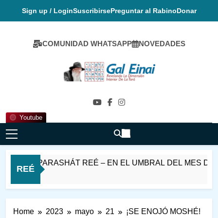
Skip
Sign up / Login
Suscribirse
Preguntar al Rabino
Donar
to
content
COMUNIDAD WHATSAPP
NOVEDADES
Gal Einai En
Español
Youtube
HABAT PARASHÁT REÉ – EN EL UMBRAL DEL MES DE EL
REÉ
 Horas Ago
Home
2023
mayo
21
¡SE ENOJÓ MOSHÉ!