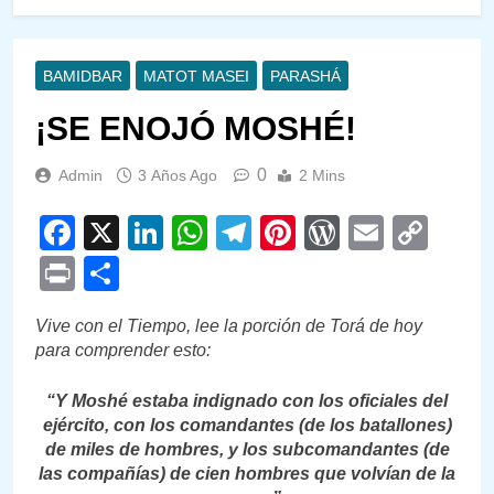
BAMIDBAR
MATOT MASEI
PARASHÁ
¡SE ENOJÓ MOSHÉ!
0
Admin
3 Años Ago
2 Mins
Facebook
X
LinkedIn
WhatsApp
Telegram
Pinterest
WordPre
Email
Cop
Link
Print
Compartir
Vive con el Tiempo, lee la porción de Torá de hoy
para comprender esto:
“Y Moshé estaba indignado con los oficiales del
ejército, con los comandantes (de los batallones)
de miles de hombres, y los subcomandantes (de
las compañías) de cien hombres que volvían de la