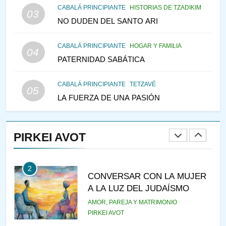
CABALÁ PRINCIPIANTE
HISTORIAS DE TZADIKIM
PENSAMIENTO JUDÍO
PIRKEI AVOT
03
NO DUDEN DEL SANTO ARI
147
CABALÁ PRINCIPIANTE
HOGAR Y FAMILIA
VEAMOS ¿POR QUÉ
04
PATERNIDAD SABÁTICA
IEHOSHÚA? Y LA QUEJA DE
LAS MUJERES
PENSAMIENTO JUDÍO
PIRKEI AVOT
CABALÁ PRINCIPIANTE
TETZAVÉ
05
LA FUERZA DE UNA PASIÓN
1
RAZI ¿QUIÉN ES SABIO?
PIRKEI AVOT
JASIDUT
NIÑOS
2
CONVERSAR CON LA MUJER
A LA LUZ DEL JUDAÍSMO
AMOR, PAREJA Y MATRIMONIO
PIRKEI AVOT