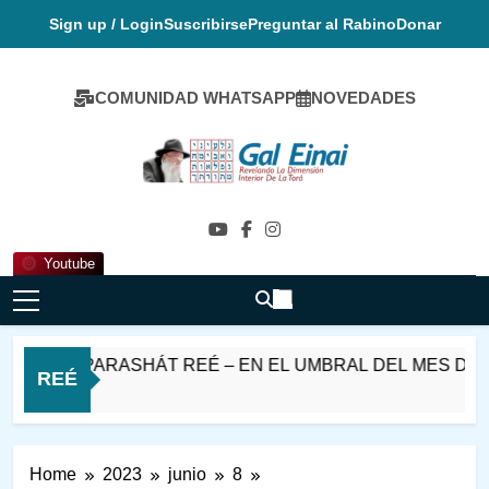
Skip
Sign up / Login
Suscribirse
Preguntar al Rabino
Donar
to
content
COMUNIDAD WHATSAPP
NOVEDADES
Gal Einai En
Español
Youtube
HABAT PARASHÁT REÉ – EN EL UMBRAL DEL MES DE EL
REÉ
Horas Ago
Home
2023
junio
8