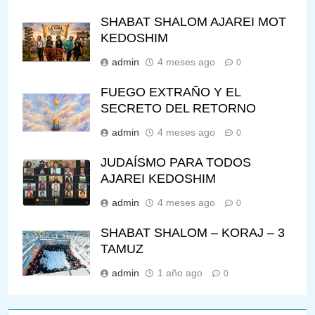
SHABAT SHALOM AJAREI MOT
KEDOSHIM
admin
4 meses ago
0
FUEGO EXTRAÑO Y EL
SECRETO DEL RETORNO
admin
4 meses ago
0
JUDAÍSMO PARA TODOS
AJAREI KEDOSHIM
admin
4 meses ago
0
SHABAT SHALOM – KORAJ – 3
TAMUZ
admin
1 año ago
0