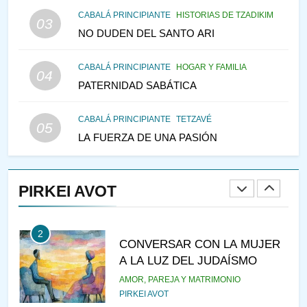
MEDIO DE LA TRISTEZA
MES DE MENAJEM AV
CABALÁ PRINCIPIANTE
HISTORIAS DE TZADIKIM
03
PENSAMIENTO JUDÍO
NO DUDEN DEL SANTO ARI
147
CABALÁ PRINCIPIANTE
HOGAR Y FAMILIA
VEAMOS ¿POR QUÉ
04
PATERNIDAD SABÁTICA
IEHOSHÚA? Y LA QUEJA DE
LAS MUJERES
PENSAMIENTO JUDÍO
PIRKEI AVOT
CABALÁ PRINCIPIANTE
TETZAVÉ
05
LA FUERZA DE UNA PASIÓN
1
RAZI ¿QUIÉN ES SABIO?
PIRKEI AVOT
JASIDUT
NIÑOS
2
CONVERSAR CON LA MUJER
A LA LUZ DEL JUDAÍSMO
AMOR, PAREJA Y MATRIMONIO
PIRKEI AVOT