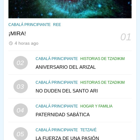
PENSAMIENTO JUDÍO
PIRKEI AVOT
145
CABALÁ Y JASIDUT: EL
CABALÁ PRINCIPIANTE
REE
CONSEJO DE LOS PADRES
¡MIRA!
01
PENSAMIENTO JUDÍO
PIRKEI AVOT
4 horas ago
146
CABALÁ PRINCIPIANTE
HISTORIAS DE TZADIKIM
02
LA RECONSTRUCCIÓN DEL
ANIVERSARIO DEL ARIZAL
TEMPLO Y LA ALEGRÍA EN
MEDIO DE LA TRISTEZA
MES DE MENAJEM AV
CABALÁ PRINCIPIANTE
HISTORIAS DE TZADIKIM
03
PENSAMIENTO JUDÍO
NO DUDEN DEL SANTO ARI
147
CABALÁ PRINCIPIANTE
HOGAR Y FAMILIA
VEAMOS ¿POR QUÉ
04
PATERNIDAD SABÁTICA
IEHOSHÚA? Y LA QUEJA DE
LAS MUJERES
PENSAMIENTO JUDÍO
PIRKEI AVOT
CABALÁ PRINCIPIANTE
TETZAVÉ
05
LA FUERZA DE UNA PASIÓN