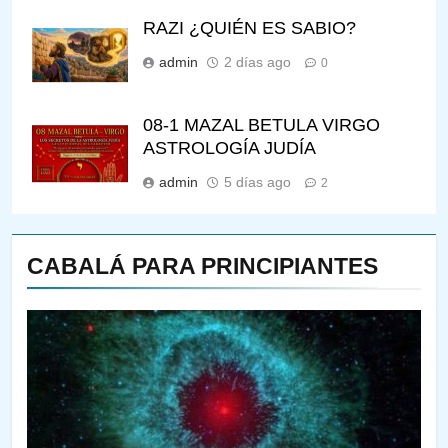
RAZI ¿QUIÉN ES SABIO?
admin
2 días ago
0
08-1 MAZAL BETULA VIRGO
ASTROLOGÍA JUDÍA
admin
5 días ago
2
CABALÁ PARA PRINCIPIANTES
144
¿QUIÉN ES SABIO? EL QUE
VE LO QUE VA A NACER