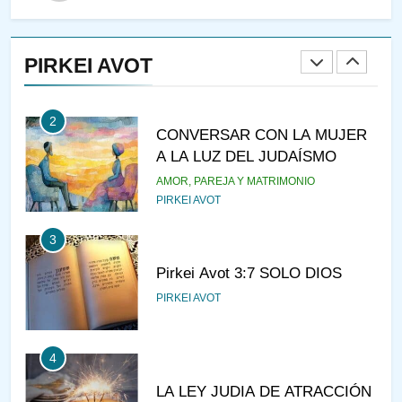
1
RAZI ¿QUIÉN ES SABIO?
PIRKEI AVOT
JASIDUT
NIÑOS
2
CONVERSAR CON LA MUJER
A LA LUZ DEL JUDAÍSMO
AMOR, PAREJA Y MATRIMONIO
PIRKEI AVOT
3
Pirkei Avot 3:7 SOLO DIOS
PIRKEI AVOT
4
LA LEY JUDIA DE ATRACCIÓN