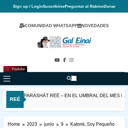
Skip
Sign up / Login
Suscribirse
Preguntar al Rabino
Donar
to
content
COMUNIDAD WHATSAPP
NOVEDADES
Gal Einai En
Español
Youtube
SHABAT PARASHÁT REÉ – EN EL UMBRAL DEL MES DE E
REÉ
3 Horas Ago
Home
2023
junio
9
Katonti, Soy Pequeño