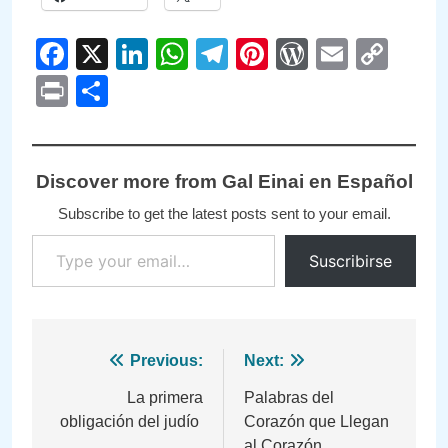
Facebook
X
LinkedIn
WhatsApp
Telegram
Pinterest
WordPre
Email
Cop
Link
Print
Compartir
Discover more from Gal Einai en Español
Subscribe to get the latest posts sent to your email.
Type your email…
Suscribirse
Navegación
Previous:
Next:
de
La primera
Palabras del
obligación del judío
Corazón que Llegan
entradas
al Corazón