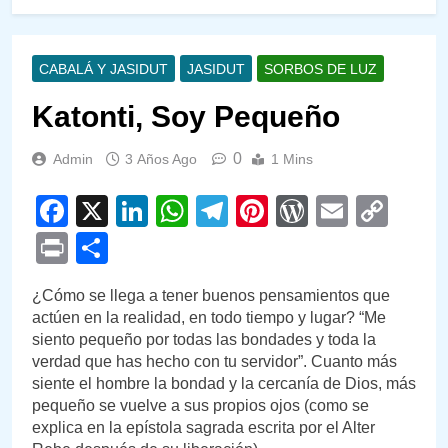
CABALÁ Y JASIDUT
JASIDUT
SORBOS DE LUZ
Katonti, Soy Pequeño
0
Admin
3 Años Ago
1 Mins
Facebook
X
LinkedIn
WhatsApp
Telegram
Pinterest
WordPre
Email
Cop
Link
Print
Compartir
¿Cómo se llega a tener buenos pensamientos que
actúen en la realidad, en todo tiempo y lugar? “Me
siento pequeño por todas las bondades y toda la
verdad que has hecho con tu servidor”. Cuanto más
siente el hombre la bondad y la cercanía de Dios, más
pequeño se vuelve a sus propios ojos (como se
explica en la epístola sagrada escrita por el Alter