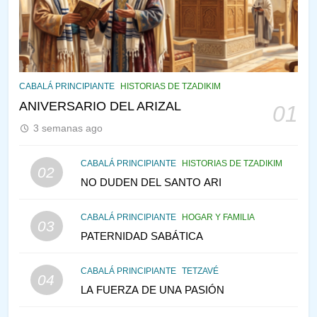
VE LO QUE VA A NACER
PENSAMIENTO JUDÍO
PIRKEI AVOT
145
CABALÁ Y JASIDUT: EL
CABALÁ PRINCIPIANTE
HISTORIAS DE TZADIKIM
CONSEJO DE LOS PADRES
ANIVERSARIO DEL ARIZAL
01
PENSAMIENTO JUDÍO
PIRKEI AVOT
3 semanas ago
146
CABALÁ PRINCIPIANTE
HISTORIAS DE TZADIKIM
02
LA RECONSTRUCCIÓN DEL
NO DUDEN DEL SANTO ARI
TEMPLO Y LA ALEGRÍA EN
MEDIO DE LA TRISTEZA
MES DE MENAJEM AV
CABALÁ PRINCIPIANTE
HOGAR Y FAMILIA
03
PENSAMIENTO JUDÍO
PATERNIDAD SABÁTICA
147
CABALÁ PRINCIPIANTE
TETZAVÉ
VEAMOS ¿POR QUÉ
04
LA FUERZA DE UNA PASIÓN
IEHOSHÚA? Y LA QUEJA DE
LAS MUJERES
PENSAMIENTO JUDÍO
PIRKEI AVOT