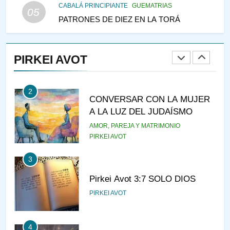
CABALÁ PRINCIPIANTE
GUEMATRIAS
05
PATRONES DE DIEZ EN LA TORÁ
1
RAZI ¿QUIÉN ES SABIO?
PIRKEI AVOT
JASIDUT
NIÑOS
2
CONVERSAR CON LA MUJER
A LA LUZ DEL JUDAÍSMO
AMOR, PAREJA Y MATRIMONIO
PIRKEI AVOT
3
Pirkei Avot 3:7 SOLO DIOS
PIRKEI AVOT
4