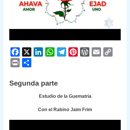
Facebook
X
LinkedIn
WhatsApp
Telegram
Pinterest
WordPre
Email
Cop
Link
Print
Compartir
Segunda parte
Estudio de la Guematria
Con el Rabino Jaim Frim