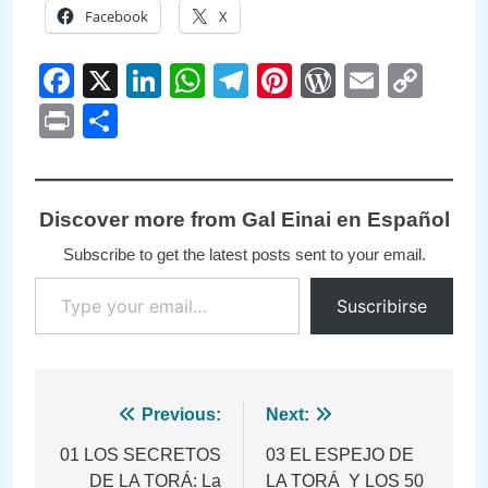
Facebook
X
Facebook
X
LinkedIn
WhatsApp
Telegram
Pinterest
WordPre
Email
Cop
Link
Print
Compartir
Discover more from Gal Einai en Español
Subscribe to get the latest posts sent to your email.
Type your email…
Suscribirse
Navegación
Previous:
Next:
de
01 LOS SECRETOS
03 EL ESPEJO DE
DE LA TORÁ: La
LA TORÁ Y LOS 50