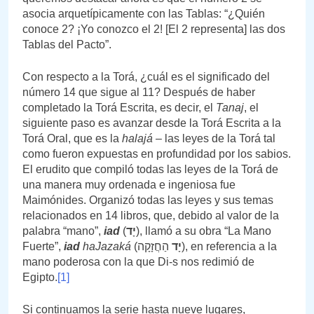
asocia arquetípicamente con las Tablas: “¿Quién
conoce 2? ¡Yo conozco el 2! [El 2 representa] las dos
Tablas del Pacto”.
Con respecto a la Torá, ¿cuál es el significado del
número 14 que sigue al 11? Después de haber
completado la Torá Escrita, es decir, el
Tanaj
, el
siguiente paso es avanzar desde la Torá Escrita a la
Torá Oral, que es la
halajá
– las leyes de la Torá tal
como fueron expuestas en profundidad por los sabios.
El erudito que compiló todas las leyes de la Torá de
una manera muy ordenada e ingeniosa fue
Maimónides. Organizó todas las leyes y sus temas
relacionados en 14 libros, que, debido al valor de la
palabra “mano”,
iad
(
יָד
), llamó a su obra “La Mano
Fuerte”,
iad
haJazaká
(
הַחֲזָקָה), en referencia a la
יָד
mano poderosa con la que Di-s nos redimió de
Egipto.
[1]
Si continuamos la serie hasta nueve lugares,