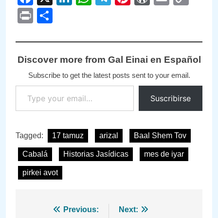
Link
Print
Compartir
Discover more from Gal Einai en Español
Subscribe to get the latest posts sent to your email.
Type your email…
Suscribirse
Tagged:
17 tamuz
arizal
Baal Shem Tov
Cabalá
Historias Jasídicas
mes de iyar
pirkei avot
Navegación
Previous:
Next: