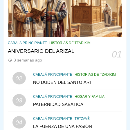
¿QUIÉN ES SABIO? EL QUE
VE LO QUE VA A NACER
PENSAMIENTO JUDÍO
PIRKEI AVOT
144
CABALÁ Y JASIDUT: EL
CABALÁ PRINCIPIANTE
HISTORIAS DE TZADIKIM
CONSEJO DE LOS PADRES
ANIVERSARIO DEL ARIZAL
01
PENSAMIENTO JUDÍO
PIRKEI AVOT
3 semanas ago
145
CABALÁ PRINCIPIANTE
HISTORIAS DE TZADIKIM
02
LA RECONSTRUCCIÓN DEL
NO DUDEN DEL SANTO ARI
TEMPLO Y LA ALEGRÍA EN
MEDIO DE LA TRISTEZA
MES DE MENAJEM AV
CABALÁ PRINCIPIANTE
HOGAR Y FAMILIA
03
PENSAMIENTO JUDÍO
PATERNIDAD SABÁTICA
146
CABALÁ PRINCIPIANTE
TETZAVÉ
VEAMOS ¿POR QUÉ
04
LA FUERZA DE UNA PASIÓN
IEHOSHÚA? Y LA QUEJA DE