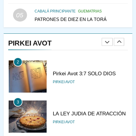
LAS MUJERES
PENSAMIENTO JUDÍO
PIRKEI AVOT
CABALÁ PRINCIPIANTE
GUEMATRIAS
05
PATRONES DE DIEZ EN LA TORÁ
1
CONVERSAR CON LA MUJER
A LA LUZ DEL JUDAÍSMO
PIRKEI AVOT
AMOR, PAREJA Y MATRIMONIO
PIRKEI AVOT
2
Pirkei Avot 3:7 SOLO DIOS
PIRKEI AVOT
3
LA LEY JUDIA DE ATRACCIÓN
PIRKEI AVOT