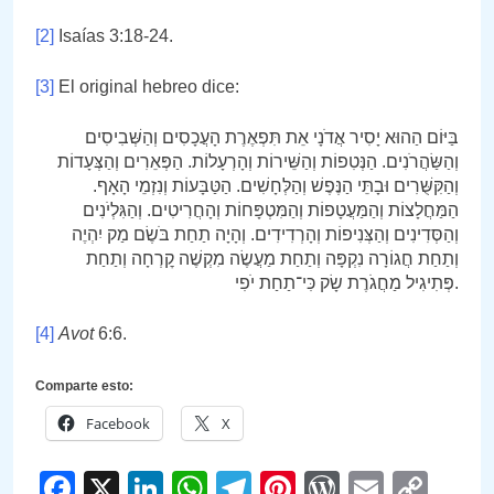
[2]
Isaías 3:18-24.
[3]
El original hebreo dice:
בַּיּוֹם הַהוּא יָסִיר אֲדֹנָי אֵת תִּפְאֶרֶת הָעֲכָסִים וְהַשְּׁבִיסִים
וְהַשַּׂהֲרֹנִים. הַנְּטִפוֹת וְהַשֵּׁירוֹת וְהָרְעָלוֹת. הַפְּאֵרִים וְהַצְּעָדוֹת
וְהַקִּשֻּׁרִים וּבָתֵּי הַנֶּפֶשׁ וְהַלְּחָשִׁים. הַטַּבָּעוֹת וְנִזְמֵי הָאָף.
הַמַּחֲלָצוֹת וְהַמַּעֲטָפוֹת וְהַמִּטְפָּחוֹת וְהָחֲרִיטִים. וְהַגִּלְיֹנִים
וְהַסְּדִינִים וְהַצְּנִיפוֹת וְהָרְדִידִים. וְהָיָה תַחַת בֹּשֶׂם מַק יִהְיֶה
וְתַחַת חֲגוֹרָה נִקְפָּה וְתַחַת מַעֲשֶׂה מִקְשֶׁה קׇרְחָה וְתַחַת
פְּתִיגִיל מַחֲגֹרֶת שָׂק כִּי־תַחַת יֹפִי.
[4]
Avot
6:6.
Comparte esto:
Facebook
X
Facebook
X
LinkedIn
WhatsApp
Telegram
Pinterest
WordPre
Email
Cop