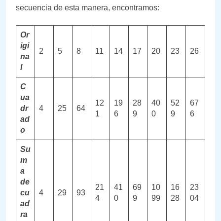
secuencia de esta manera, encontramos:
Or
igi
2
5
8
11
14
17
20
23
26
na
l
C
ua
12
19
28
40
52
67
dr
4
25
64
1
6
9
0
9
6
ad
o
Su
m
a
de
21
41
69
10
16
23
cu
4
29
93
4
0
9
99
28
04
ad
ra