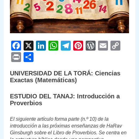
Facebook
X
LinkedIn
WhatsApp
Telegram
Pinterest
WordPre
Email
Cop
Link
Print
Compartir
UNIVERSIDAD DE LA TORÁ: Ciencias
Exactas (Matemáticas)
ESTUDIO DEL TANAJ: Introducción a
Proverbios
El siguiente artículo forma parte (n.º 10) de la
introducción a las próximas enseñanzas de HaRav
Ginsburgh sobre el Libro de Proverbios. Se centra en