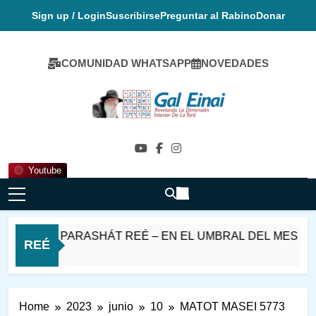
Skip
Sign up / Login
Suscribirse
Preguntar al Rabino
Donar
to
content
COMUNIDAD WHATSAPP
NOVEDADES
Gal Einai En
Español
Youtube
SHABAT PARASHÁT REÉ – EN EL UMBRAL DEL MES DE 
REÉ
1 Día Ago
Home
2023
junio
10
MATOT MASEI 5773