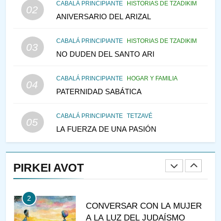
146
CABALÁ PRINCIPIANTE
HISTORIAS DE TZADIKIM
02
LA RECONSTRUCCIÓN DEL
ANIVERSARIO DEL ARIZAL
TEMPLO Y LA ALEGRÍA EN
MEDIO DE LA TRISTEZA
MES DE MENAJEM AV
CABALÁ PRINCIPIANTE
HISTORIAS DE TZADIKIM
03
PENSAMIENTO JUDÍO
NO DUDEN DEL SANTO ARI
147
CABALÁ PRINCIPIANTE
HOGAR Y FAMILIA
VEAMOS ¿POR QUÉ
04
PATERNIDAD SABÁTICA
IEHOSHÚA? Y LA QUEJA DE
LAS MUJERES
PENSAMIENTO JUDÍO
PIRKEI AVOT
CABALÁ PRINCIPIANTE
TETZAVÉ
05
LA FUERZA DE UNA PASIÓN
1
RAZI ¿QUIÉN ES SABIO?
PIRKEI AVOT
JASIDUT
NIÑOS
2
CONVERSAR CON LA MUJER
A LA LUZ DEL JUDAÍSMO