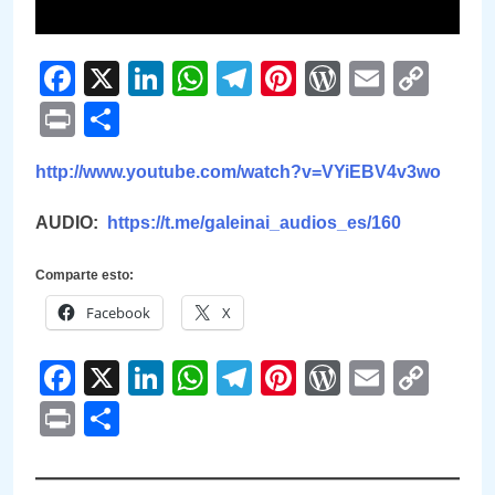
Facebook
X
LinkedIn
WhatsApp
Telegram
Pinterest
WordPre
Email
Cop
Link
Print
Compartir
http://www.youtube.com/watch?v=VYiEBV4v3wo
AUDIO:
https://t.me/galeinai_audios_es/160
Comparte esto:
Facebook
X
Facebook
X
LinkedIn
WhatsApp
Telegram
Pinterest
WordPre
Email
Cop
Link
Print
Compartir