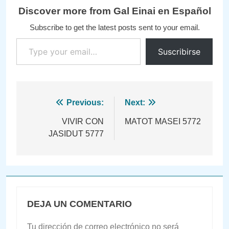
Discover more from Gal Einai en Español
Subscribe to get the latest posts sent to your email.
Type your email…
Suscribirse
Navegación
Previous:
Next:
de
VIVIR CON
MATOT MASEI 5772
JASIDUT 5777
entradas
DEJA UN COMENTARIO
Tu dirección de correo electrónico no será