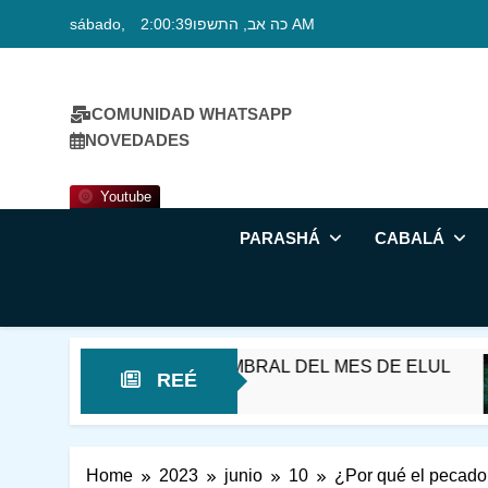
Skip
sábado, כה אב, התשפו
2:00:40 AM
to
content
COMUNIDAD WHATSAPP
NOVEDADES
Youtube
PARASHÁ
CABALÁ
ÁT REÉ – EN EL UMBRAL DEL MES DE ELUL
REÉ
Home
2023
junio
10
¿Por qué el pecado 