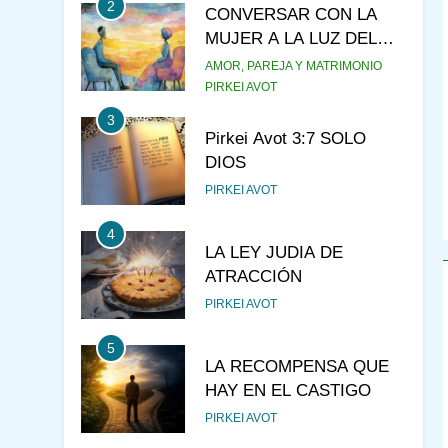
2
CONVERSAR CON LA
MUJER A LA LUZ DEL
JUDAÍSMO
AMOR, PAREJA Y MATRIMONIO
PIRKEI AVOT
3
Pirkei Avot 3:7 SOLO
DIOS
PIRKEI AVOT
4
LA LEY JUDIA DE
ATRACCIÓN
PIRKEI AVOT
5
LA RECOMPENSA QUE
HAY EN EL CASTIGO
PIRKEI AVOT