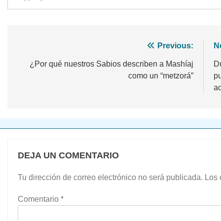
Navegación
Previous:
N
de
¿Por qué nuestros Sabios describen a Mashíaj
D
como un “metzorá”
pu
entradas
ac
DEJA UN COMENTARIO
Tu dirección de correo electrónico no será publicada.
Los 
Comentario
*