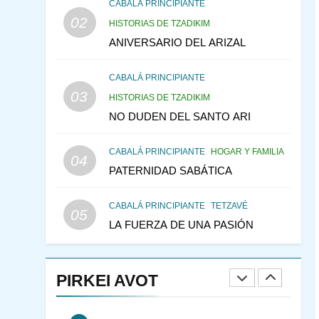
CABALÁ Y JASIDUT: EL
CABALÁ PRINCIPIANTE
02
CONSEJO DE LOS
HISTORIAS DE TZADIKIM
PADRES
ANIVERSARIO DEL ARIZAL
PENSAMIENTO JUDÍO
PIRKEI AVOT
CABALÁ PRINCIPIANTE
146
LA RECONSTRUCCIÓN
03
HISTORIAS DE TZADIKIM
DEL TEMPLO Y LA
NO DUDEN DEL SANTO ARI
ALEGRÍA EN MEDIO DE
MES DE MENAJEM AV
LA TRISTEZA
PENSAMIENTO JUDÍO
CABALÁ PRINCIPIANTE
HOGAR Y FAMILIA
04
147
VEAMOS ¿POR QUÉ
PATERNIDAD SABÁTICA
IEHOSHÚA? Y LA QUEJA
DE LAS MUJERES
PENSAMIENTO JUDÍO
CABALÁ PRINCIPIANTE
TETZAVÉ
05
PIRKEI AVOT
LA FUERZA DE UNA PASIÓN
1
RAZI ¿QUIÉN ES SABIO?
PIRKEI AVOT
JASIDUT
NIÑOS