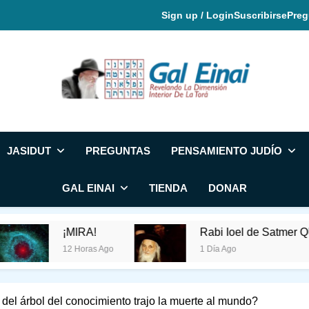
Sign up / Login
Suscribirse
Preg
Gal Einai En Espa
JASIDUT
PREGUNTAS
PENSAMIENTO JUDÍO
GAL EINAI
TIENDA
DONAR
¡MIRA!
Rabi Ioel de Satmer QUERÍA
12 Horas Ago
1 Día Ago
del árbol del conocimiento trajo la muerte al mundo?