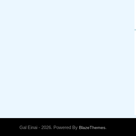
10
DISPUTA EN ARAS DEL
CIELO
MEDITACIONES JASIDUT
PIRKEI AVOT
11
EL SECRETO DEL
SILENCIO
PIRKEI AVOT
12
LA BATALLA DEL
INSTINTO
PIRKEI AVOT
13
Pirkei Avot 6:1: UN
MANATIAL Y UN RÍO
Gal Einai - 2026. Powered By
.
BlazeThemes
PIRKEI AVOT