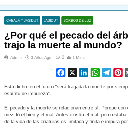
CABALÁ Y JASIDUT
JASIDUT
SORBOS DE LUZ
¿Por qué el pecado del ár
trajo la muerte al mundo?
0
Admin
3 Años Ago
1 Mins
Facebook
X
LinkedIn
Whats
Tel
P
Está dicho: en el futuro “será tragada la muerte por siemp
espíritu de impureza”.
El pecado y la muerte se relacionan entre sí. Porque con 
mezcló el bien y el mal. Antes existía el mal, pero estaba
de la vida de las criaturas es limitada y finita e impura p