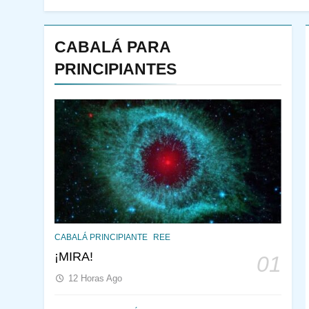
CABALÁ PARA
PRINCIPIANTES
144
¿QUIÉN ES SABIO? EL
CABALÁ PRINCIPIANTE
REE
QUE VE LO QUE VA A
¡MIRA!
01
NACER
PENSAMIENTO JUDÍO
12 Horas Ago
PIRKEI AVOT
145