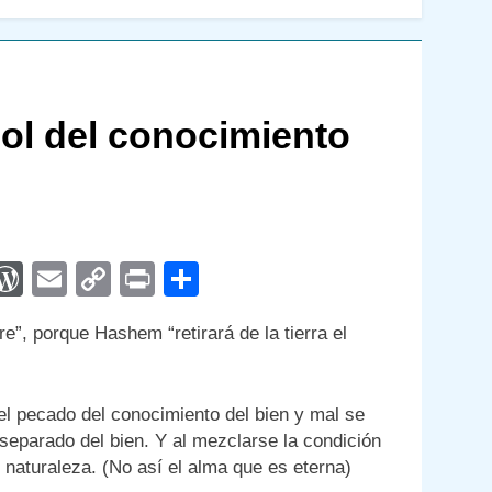
bol del conocimiento
App
egram
interest
WordPress
Email
Copy
Print
Compartir
Link
re”, porque Hashem “retirará de la tierra el
el pecado del conocimiento del bien y mal se
 separado del bien. Y al mezclarse la condición
or naturaleza. (No así el alma que es eterna)