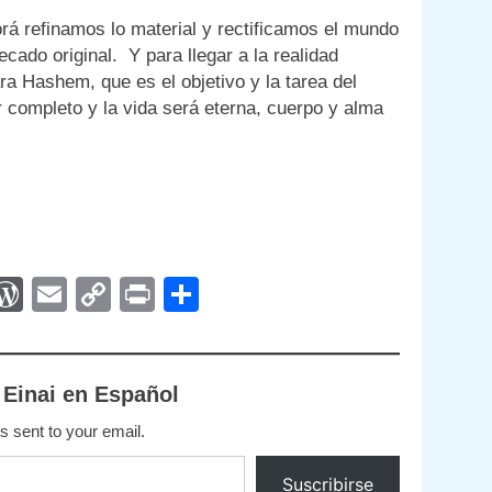
orá refinamos lo material y rectificamos el mundo
ecado original. Y para llegar a la realidad
a Hashem, que es el objetivo y la tarea del
 completo y la vida será eterna, cuerpo y alma
App
egram
interest
WordPress
Email
Copy
Print
Compartir
Link
 Einai en Español
s sent to your email.
Suscribirse