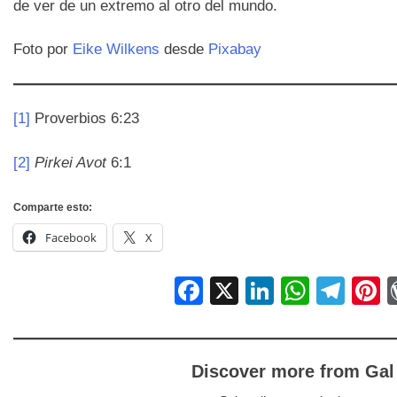
de ver de un extremo al otro del mundo.
Foto por
Eike Wilkens
desde
Pixabay
[1]
Proverbios 6:23
[2]
Pirkei Avot
6:1
Comparte esto:
Facebook
X
Facebook
X
LinkedIn
Whats
Tel
P
Discover more from Gal