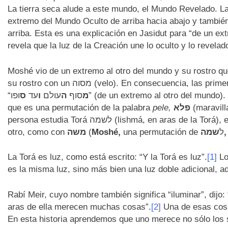
La tierra seca alude a este mundo, el Mundo Revelado. La f
extremo del Mundo Oculto de arriba hacia abajo y tambié
arriba. Esta es una explicación en Jasidut para “de un ex
revela que la luz de la Creación une lo oculto y lo revel
Moshé vio de un extremo al otro del mundo y su rostro que
su rostro con un מסוה (velo). En consecuencia, las primeras letras de la palabra מסוה son un acrónimo de
“
ס
עד
ו
עולם
ה
סוף
מ
que es una permutación de la palabra
pele,
פלא
(maravill
persona estudia Torá לשמה (lishmá, en aras de la Torá), el mundo se ilumina para él de un extremo al
otro, como con
משה
(
Moshé,
שמה
una permutación de ל
La Torá es luz, como está escrito: “Y la Torá es luz”.
[1]
Lo
es la misma luz, sino más bien una luz doble adicional, ad
Rabí Meir, cuyo nombre también significa “iluminar”, dijo
aras de ella merecen muchas cosas”.
[2]
Una de esas cosas
En esta historia aprendemos que uno merece no sólo los s