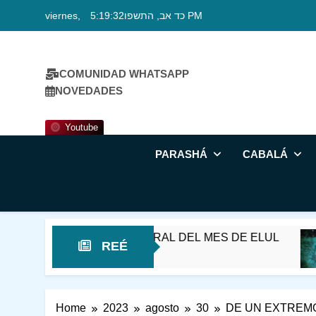
Skip
viernes, כד אב, התשפו
5:19:32 PM
to
content
COMUNIDAD WHATSAPP
NOVEDADES
Youtube
PARASHÁ
CABALÁ
 EN EL UMBRAL DEL MES DE ELUL
¡MIRA
REÉ
3 Horas
Home
2023
agosto
30
DE UN EXTREMO 