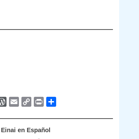
App
egram
interest
WordPress
Email
Copy
Print
Compartir
Link
 Einai en Español