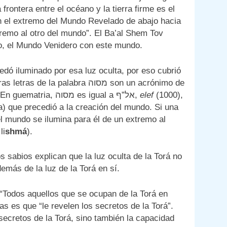
rontera entre el océano y la tierra firme es el
n el extremo del Mundo Revelado de abajo hacia
tremo al otro del mundo”. El Ba’al Shem Tov
ado, el Mundo Venidero con este mundo.
dó iluminado por esa luz oculta, por eso cubrió
ופו” (de un extremo al otro del mundo). En guematria, מסוה es igual a אל”ף,
elef
(1000),
a) que precedió a la creación del mundo. Si una
,
li
shmá
).
s sabios explican que la luz oculta de la Torá no
emás de la luz de la Torá en sí.
: “Todos aquellos que se ocupan de la Torá en
 es que “le revelen los secretos de la Torá”.
ecretos de la Torá, sino también la capacidad