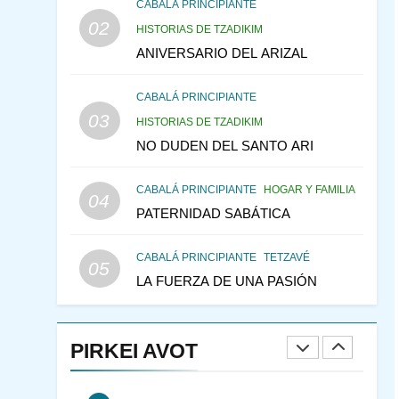
CABALÁ Y JASIDUT: EL
CABALÁ PRINCIPIANTE
02
CONSEJO DE LOS
HISTORIAS DE TZADIKIM
PADRES
ANIVERSARIO DEL ARIZAL
PENSAMIENTO JUDÍO
PIRKEI AVOT
CABALÁ PRINCIPIANTE
146
LA RECONSTRUCCIÓN
03
HISTORIAS DE TZADIKIM
DEL TEMPLO Y LA
NO DUDEN DEL SANTO ARI
ALEGRÍA EN MEDIO DE
MES DE MENAJEM AV
LA TRISTEZA
PENSAMIENTO JUDÍO
CABALÁ PRINCIPIANTE
HOGAR Y FAMILIA
04
147
VEAMOS ¿POR QUÉ
PATERNIDAD SABÁTICA
IEHOSHÚA? Y LA QUEJA
DE LAS MUJERES
PENSAMIENTO JUDÍO
CABALÁ PRINCIPIANTE
TETZAVÉ
05
PIRKEI AVOT
LA FUERZA DE UNA PASIÓN
1
RAZI ¿QUIÉN ES SABIO?
PIRKEI AVOT
JASIDUT
NIÑOS