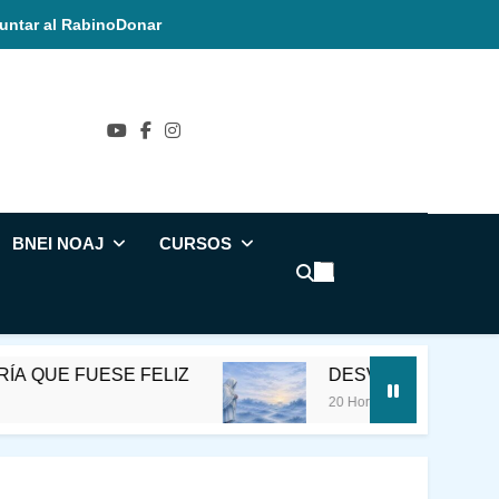
untar al Rabino
Donar
ñol
BNEI NOAJ
CURSOS
E FELIZ
DESVIAR LA CONCIENCIA DE LA 
20 Horas Ago