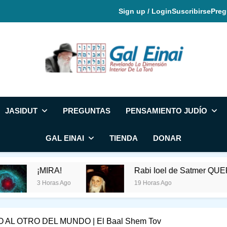
Sign up / Login
Suscribirse
Preg
Gal Einai En Espa
JASIDUT
PREGUNTAS
PENSAMIENTO JUDÍO
GAL EINAI
TIENDA
DONAR
!
Rabi Ioel de Satmer QUERÍA QUE FUES
 Ago
19 Horas Ago
AL OTRO DEL MUNDO | El Baal Shem Tov