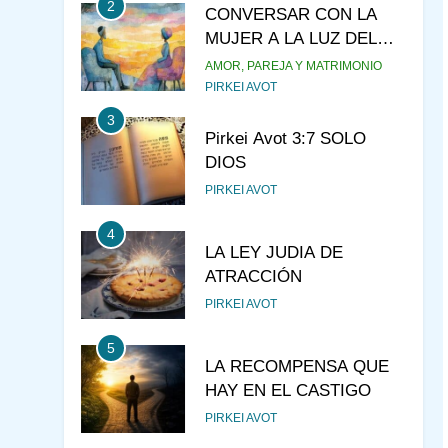
2
CONVERSAR CON LA
MUJER A LA LUZ DEL
JUDAÍSMO
AMOR, PAREJA Y MATRIMONIO
PIRKEI AVOT
3
Pirkei Avot 3:7 SOLO
DIOS
PIRKEI AVOT
4
LA LEY JUDIA DE
ATRACCIÓN
PIRKEI AVOT
5
LA RECOMPENSA QUE
HAY EN EL CASTIGO
PIRKEI AVOT