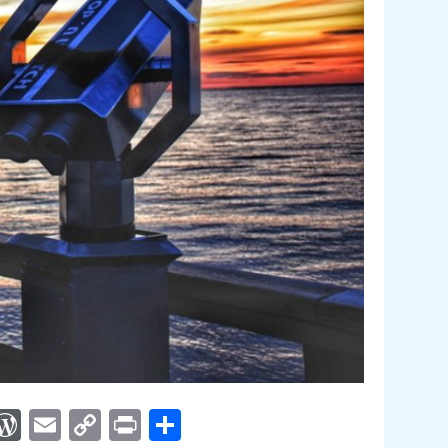
App
egram
interest
WordPress
Email
Copy
Print
Compartir