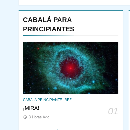
CABALÁ PARA
PRINCIPIANTES
144
¿QUIÉN ES SABIO? EL
CABALÁ PRINCIPIANTE
REE
QUE VE LO QUE VA A
¡MIRA!
01
NACER
PENSAMIENTO JUDÍO
3 Horas Ago
PIRKEI AVOT
145