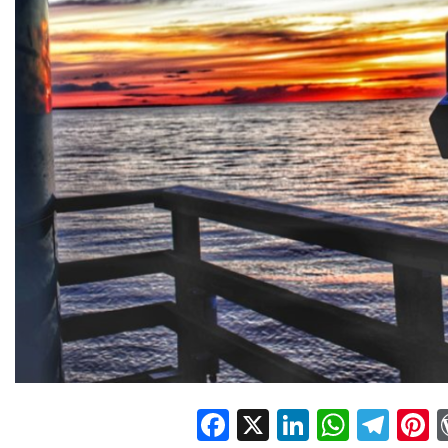
Facebook
X
LinkedIn
Whats
Tel
P