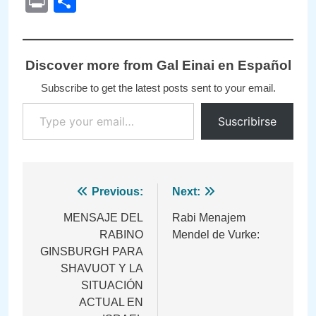
Print
Compartir
Discover more from Gal Einai en Español
Subscribe to get the latest posts sent to your email.
Type your email…
Suscribirse
Navegación
Previous:
Next:
de
MENSAJE DEL
Rabi Menajem
RABINO
Mendel de Vurke:
entradas
GINSBURGH PARA
SHAVUOT Y LA
SITUACIÓN
ACTUAL EN