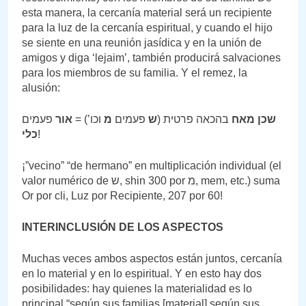
esta manera, la cercanía material será un recipiente
para la luz de la cercanía espiritual, y cuando el hijo
se siente en una reunión jasídica y en la unión de
amigos y diga ‘lejaim’, también producirá salvaciones
para los miembros de su familia. Y el remez, la
alusión:
שכן מאח
בהכאה פרטית (
ש
פעמים
מ
וכו’) =
אור
פעמים
כלי
!
¡”vecino” “de hermano” en multiplicación individual (el
valor numérico de ש, shin 300 por מ, mem, etc.) suma
Or por cli, Luz por Recipiente, 207 por 60!
INTERINCLUSIÓN DE LOS ASPECTOS
Muchas veces ambos aspectos están juntos, cercanía
en lo material y en lo espiritual. Y en esto hay dos
posibilidades: hay quienes la materialidad es lo
principal “según sus familias [material] según sus