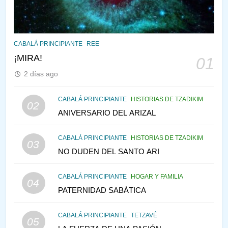
PENSAMIENTO JUDÍO
PIRKEI AVOT
145
CABALÁ Y JASIDUT: EL
CABALÁ PRINCIPIANTE
REE
CONSEJO DE LOS PADRES
¡MIRA!
01
PENSAMIENTO JUDÍO
PIRKEI AVOT
2 días ago
146
CABALÁ PRINCIPIANTE
HISTORIAS DE TZADIKIM
02
LA RECONSTRUCCIÓN DEL
ANIVERSARIO DEL ARIZAL
TEMPLO Y LA ALEGRÍA EN
MEDIO DE LA TRISTEZA
MES DE MENAJEM AV
CABALÁ PRINCIPIANTE
HISTORIAS DE TZADIKIM
03
PENSAMIENTO JUDÍO
NO DUDEN DEL SANTO ARI
147
CABALÁ PRINCIPIANTE
HOGAR Y FAMILIA
VEAMOS ¿POR QUÉ
04
PATERNIDAD SABÁTICA
IEHOSHÚA? Y LA QUEJA DE
LAS MUJERES
PENSAMIENTO JUDÍO
PIRKEI AVOT
CABALÁ PRINCIPIANTE
TETZAVÉ
05