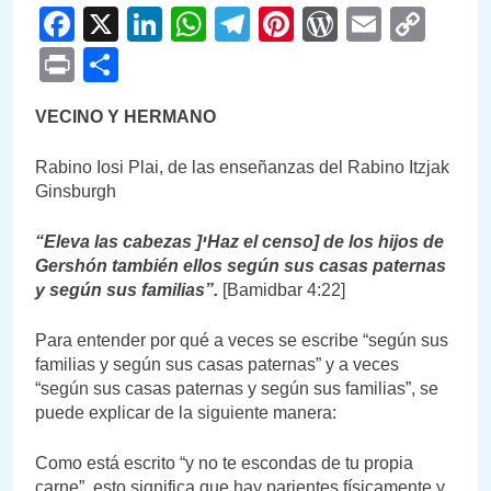
Facebook
X
LinkedIn
WhatsApp
Telegram
Pinterest
WordPre
Email
Cop
Link
Print
Compartir
VECINO Y HERMANO
Rabino Iosi Plai, de las enseñanzas del Rabino Itzjak
Ginsburgh
“Eleva las cabezas
]י
Haz el censo] de los hijos de
Gershón también ellos según sus casas paternas
y según sus familias”.
[Bamidbar 4:22]
Para entender por qué a veces se escribe “según sus
familias y según sus casas paternas” y a veces
“según sus casas paternas y según sus familias”, se
puede explicar de la siguiente manera:
Como está escrito “y no te escondas de tu propia
carne”, esto significa que hay parientes físicamente y