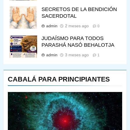
SECRETOS DE LA BENDICIÓN
SACERDOTAL
admin
2 meses ago
0
JUDAÍSMO PARA TODOS
PARASHÁ NASÓ BEHALOTJA
admin
3 meses ago
1
CABALÁ PARA PRINCIPIANTES
144
¿QUIÉN ES SABIO? EL QUE
VE LO QUE VA A NACER