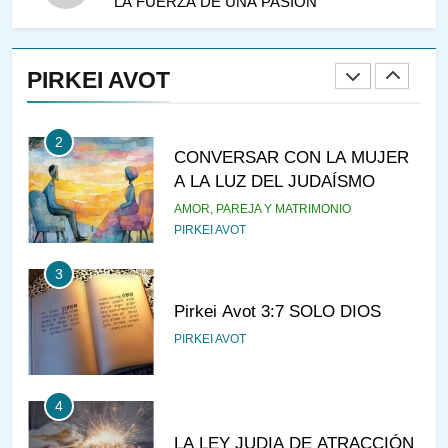
LA FUERZA DE UNA PASIÓN
1
RAZI ¿QUIÉN ES SABIO?
PIRKEI AVOT
JASIDUT
NIÑOS
2
CONVERSAR CON LA MUJER
A LA LUZ DEL JUDAÍSMO
AMOR, PAREJA Y MATRIMONIO
PIRKEI AVOT
3
Pirkei Avot 3:7 SOLO DIOS
PIRKEI AVOT
4
LA LEY JUDIA DE ATRACCIÓN