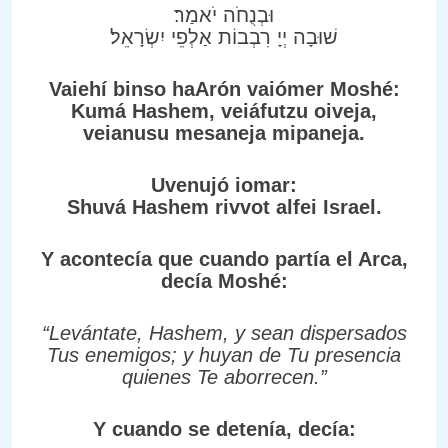
וּבְנֻחֹה יֹאמַר׃
שׁוּבָה יְיָ רִבְבוֹת אַלְפֵי יִשְׂרָאֵל׃
Vaiehí binso haArón vaiómer Moshé:
Kumá Hashem, veiáfutzu oiveja,
veianusu mesaneja mipaneja.
Uvenujó iomar:
Shuvá Hashem rivvot alfei Israel.
Y acontecía que cuando partía el Arca,
decía Moshé:
“Levántate, Hashem, y sean dispersados
Tus enemigos; y huyan de Tu presencia
quienes Te aborrecen.”
Y cuando se detenía, decía: