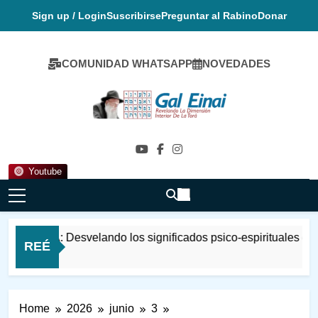
Skip
Sign up / Login
Suscribirse
Preguntar al Rabino
Donar
to
content
COMUNIDAD WHATSAPP
NOVEDADES
Gal Einai En
Español
Youtube
A: Desvelando los significados psico-espirituales de una pa
REÉ
Home
2026
junio
3