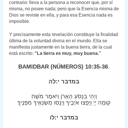
contrario: lleva a la persona a reconocer que, por sí
misma, no posee nada; pero que la Esencia misma de
Dios se reviste en ella, y para esa Esencia nada es
imposible.
Y precisamente esta revelación constituye la finalidad
última de la voluntad divina en el mundo. Ella se
manifiesta justamente en la buena tierra, de la cual
está escrito:
“La tierra es muy, muy buena.”
BAMIDBAR (NÚMEROS) 10:35-36
.
במדבר י:לה
וַיְהִי בִּנְסֹעַ הָאָרֹן וַיֹּאמֶר מֹשֶׁה׃
קוּמָה יְיָ וְיָפֻצוּ אֹיְבֶיךָ וְיָנֻסוּ מְשַׂנְאֶיךָ מִפָּנֶיךָ׃
במדבר י:לו