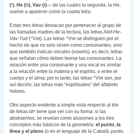
(
י), He (
ה), Vav (
ו)
— de las cuales la segunda, la
He
,
vuelve a aparecer como la cuarta letra.
Estas tres letras destacan por pertenecer al grupo de
las llamadas madres de la lectura, las letras
Alef-He-
Vav-Yud
(אהו”י). Las letras אהו”י se distinguen por el
hecho de que no solo sirven como consonantes, sino
que también indican vocales (
vowels
), es decir, letras
que señalan cómo deben leerse las consonantes. La
relación entre una consonante y una vocal es similar
a la relación entre la materia y el espíritu, o entre el
cuerpo y el alma; por lo tanto, las letras אהו”י son, por
así decirlo, las letras más “espirituales” del alfabeto
hebreo.
Otro aspecto evidente a simple vista respecto al trío
de letras
יהו
tiene que ver con su forma: si las
abstraemos, se revelan como alusiones a los tres
conceptos más básicos de la geometría:
el punto, la
línea y el plano
(o en el lenguaje de la Cabalá:
punto,