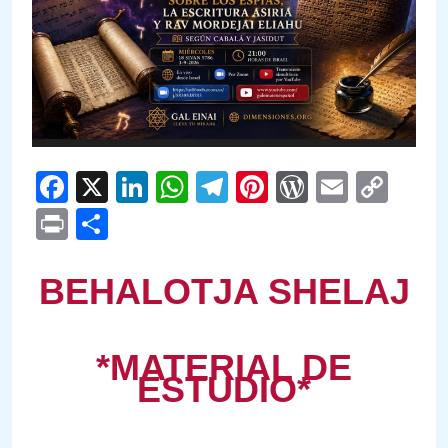
Facebook
X
LinkedIn
WhatsApp
Telegram
Pinterest
WordPre
Email
Cop
Link
Print
Compartir
BEHALOTJA SHELAJ
*MATERIAL DE
ESTUDIO*