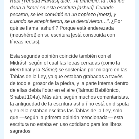
Rabi [Yehuda HaNasí] dice: “Al principio, la Torá fue
dada a Israel en esta escritura [ashurí]. Cuando
pecaron, se les convirtió en un tropiezo (roetz), y
cuando se arrepintieron, se la devolvieron…”
. ¿Por
qué se llama ‘ashurí’? Porque está enderezada
(meushéret) en su escritura [está construida con
líneas rectas].
Esta segunda opinión coincide también con el
Midrásh según el cual las letras cerradas (como la
Mem
final y la
Sámej
) se sostenían por milagro en las
Tablas de la Ley, ya que estaban grabadas a través
de todo el grosor de la piedra, y la parte interna dentro
de ellas debía flotar en el aire (Talmud Babilónico,
Shabat 104a). Más aún, según muchos comentaristas,
la antigüedad de la escritura ashurí no está en disputa
y en ella estaban escritas las Tablas de la Ley, solo
que —según la primera opinión mencionada— esta
escritura no estaba en uso cotidiano para los libros
sagrados.