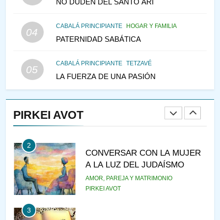
NO DUDEN DEL SANTO ARI
147
CABALÁ PRINCIPIANTE
HOGAR Y FAMILIA
VEAMOS ¿POR QUÉ
04
PATERNIDAD SABÁTICA
IEHOSHÚA? Y LA QUEJA DE
LAS MUJERES
PENSAMIENTO JUDÍO
PIRKEI AVOT
CABALÁ PRINCIPIANTE
TETZAVÉ
05
LA FUERZA DE UNA PASIÓN
1
RAZI ¿QUIÉN ES SABIO?
PIRKEI AVOT
JASIDUT
NIÑOS
2
CONVERSAR CON LA MUJER
A LA LUZ DEL JUDAÍSMO
AMOR, PAREJA Y MATRIMONIO
PIRKEI AVOT
3