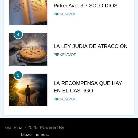
Pirkei Avot 3:7 SOLO DIOS
PIRKEI AVOT
4
LA LEY JUDIA DE ATRACCIÓN
PIRKEI AVOT
5
LA RECOMPENSA QUE HAY
EN EL CASTIGO
PIRKEI AVOT
6
¿DE DÓNDE VIENES?
Gal Einai - 2026. Powered By
.
BlazeThemes
PIRKEI AVOT