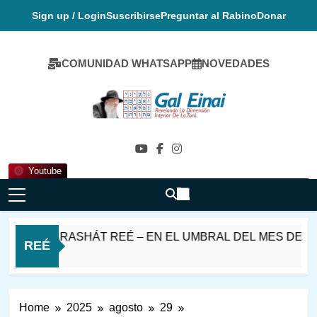
Skip
Sign up / Login
Suscribirse
Preguntar al Rabino
Donar
to
content
COMUNIDAD WHATSAPP
NOVEDADES
Gal Einai En
Español
Youtube
BAT PARASHÁT REÉ – EN EL UMBRAL DEL MES DE ELUL
REÉ
ras Ago
Home
2025
agosto
29