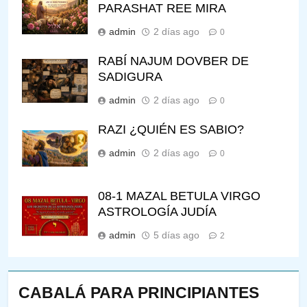
PARASHAT REE MIRA
admin
2 días ago
0
RABÍ NAJUM DOVBER DE
SADIGURA
admin
2 días ago
0
RAZI ¿QUIÉN ES SABIO?
admin
2 días ago
0
08-1 MAZAL BETULA VIRGO
ASTROLOGÍA JUDÍA
admin
5 días ago
2
CABALÁ PARA PRINCIPIANTES