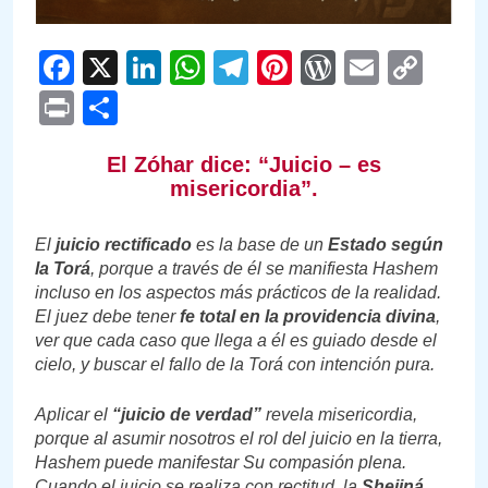
Facebook
X
LinkedIn
WhatsApp
Telegram
Pinterest
WordPre
Email
Cop
Link
Print
Compartir
El Zóhar dice: “Juicio – es
misericordia”.
El
juicio rectificado
es la base de un
Estado según
la Torá
, porque a través de él se manifiesta Hashem
incluso en los aspectos más prácticos de la realidad.
El juez debe tener
fe total en la providencia divina
,
ver que cada caso que llega a él es guiado desde el
cielo, y buscar el fallo de la Torá con intención pura.
Aplicar el
“juicio de verdad”
revela misericordia,
porque al asumir nosotros el rol del juicio en la tierra,
Hashem puede manifestar Su compasión plena.
Cuando el juicio se realiza con rectitud, la
Shejiná