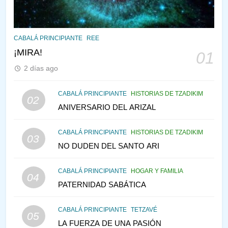
145
CABALÁ Y JASIDUT: EL
CABALÁ PRINCIPIANTE
REE
CONSEJO DE LOS PADRES
¡MIRA!
01
PENSAMIENTO JUDÍO
PIRKEI AVOT
2 días ago
146
CABALÁ PRINCIPIANTE
HISTORIAS DE TZADIKIM
02
LA RECONSTRUCCIÓN DEL
ANIVERSARIO DEL ARIZAL
TEMPLO Y LA ALEGRÍA EN
MEDIO DE LA TRISTEZA
MES DE MENAJEM AV
CABALÁ PRINCIPIANTE
HISTORIAS DE TZADIKIM
03
PENSAMIENTO JUDÍO
NO DUDEN DEL SANTO ARI
147
CABALÁ PRINCIPIANTE
HOGAR Y FAMILIA
VEAMOS ¿POR QUÉ
04
PATERNIDAD SABÁTICA
IEHOSHÚA? Y LA QUEJA DE
LAS MUJERES
PENSAMIENTO JUDÍO
PIRKEI AVOT
CABALÁ PRINCIPIANTE
TETZAVÉ
05
LA FUERZA DE UNA PASIÓN
1