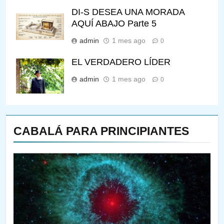
DI-S DESEA UNA MORADA
AQUÍ ABAJO Parte 5
admin
1 mes ago
0
EL VERDADERO LÍDER
admin
1 mes ago
0
CABALÁ PARA PRINCIPIANTES
144
¿QUIÉN ES SABIO? EL QUE
VE LO QUE VA A NACER
PENSAMIENTO JUDÍO
PIRKEI AVOT