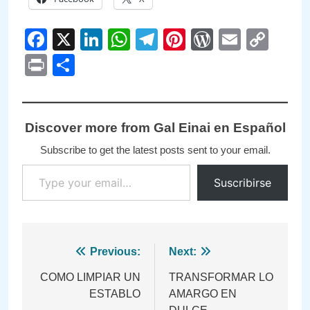
Facebook
X
LinkedIn
WhatsApp
Telegram
Pinterest
WordPre
Email
Cop
Link
Print
Compartir
Discover more from Gal Einai en Español
Subscribe to get the latest posts sent to your email.
Type your email…
Suscribirse
Navegación
Previous:
Next:
de
COMO LIMPIAR UN
TRANSFORMAR LO
ESTABLO
AMARGO EN
entradas