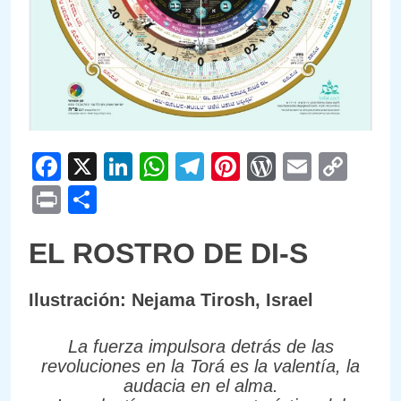
Facebook
X
LinkedIn
WhatsApp
Telegram
Pinterest
WordPre
Email
Cop
Link
Print
Compartir
EL ROSTRO DE DI-S
Ilustración: Nejama Tirosh, Israel
La fuerza impulsora detrás de las
revoluciones en la Torá es la valentía, la
audacia en el alma.