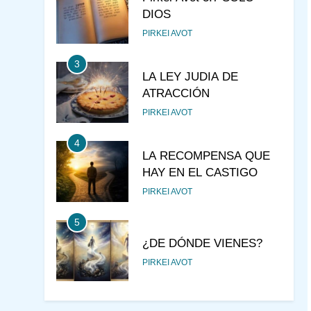
DIOS
PIRKEI AVOT
3
LA LEY JUDIA DE
ATRACCIÓN
PIRKEI AVOT
4
LA RECOMPENSA QUE
HAY EN EL CASTIGO
PIRKEI AVOT
5
¿DE DÓNDE VIENES?
PIRKEI AVOT
6
JUDAÍSMO PARA TODOS