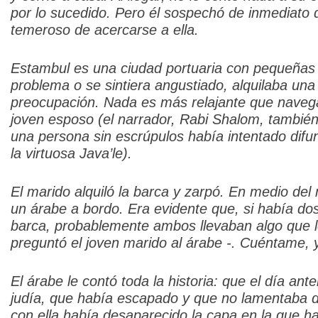
por lo sucedido. Pero él sospechó de inmediato
temeroso de acercarse a ella.
Estambul es una ciudad portuaria con pequeñas e
problema o se sintiera angustiado, alquilaba una 
preocupación. Nada es más relajante que navegar
joven esposo (el narrador, Rabi Shalom, tambié
una persona sin escrúpulos había intentado difu
la virtuosa Java’le).
El marido alquiló la barca y zarpó. En medio del
un árabe a bordo. Era evidente que, si había do
barca, probablemente ambos llevaban algo que l
preguntó el joven marido al árabe -. Cuéntame, y
El árabe le contó toda la historia: que el día an
judía, que había escapado y que no lamentaba d
con ella había desaparecido la capa en la que h