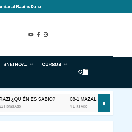
untar al Rabino
Donar
ñol
BNEI NOAJ
CURSOS
ES SABIO?
08-1 MAZAL BETULA VIRGO ASTROLOGÍA
4 Días Ago