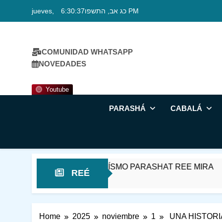
Skip
jueves, כג אב, התשפו
6:30:38 PM
to
content
COMUNIDAD WHATSAPP
NOVEDADES
Youtube
PARASHÁ
CABALÁ
UDIO DE JUDAÍSMO PARASHAT REE MIRA
REÉ
as Ago
Home
2025
noviembre
1
UNA HISTORI