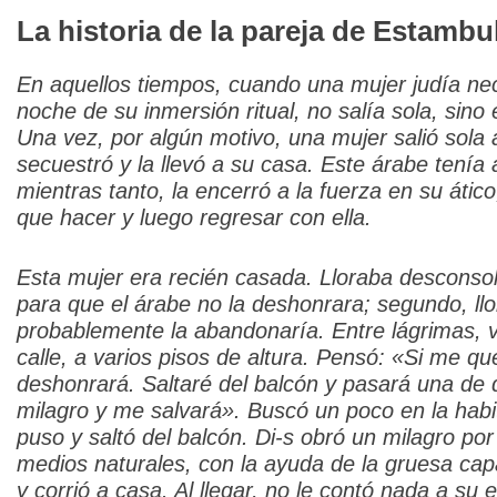
La historia de la pareja de Estambu
En aquellos tiempos, cuando una mujer judía nec
noche de su inmersión ritual, no salía sola, sin
Una vez, por algún motivo, una mujer salió sola a
secuestró y la llevó a su casa. Este árabe tenía
mientras tanto, la encerró a la fuerza en su ático
que hacer y luego regresar con ella.
Esta mujer era recién casada. Lloraba desconso
para que el árabe no la deshonrara; segundo, ll
probablemente la abandonaría. Entre lágrimas, vi
calle, a varios pisos de altura. Pensó: «Si me 
deshonrará. Saltaré del balcón y pasará una de 
milagro y me salvará». Buscó un poco en la habi
puso y saltó del balcón. Di-s obró un milagro po
medios naturales, con la ayuda de la gruesa capa
y corrió a casa. Al llegar, no le contó nada a s