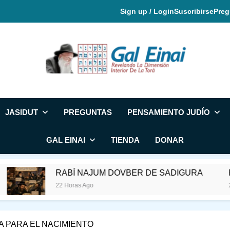
Sign up / Login
Suscribirse
Preg
Gal Einai En Espa
JASIDUT
PREGUNTAS
PENSAMIENTO JUDÍO
GAL EINAI
TIENDA
DONAR
RABÍ NAJUM DOVBER DE SADIGURA
RAZI ¿QUIÉN 
22 Horas Ago
22 Horas Ago
A PARA EL NACIMIENTO