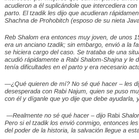
acudieron a él suplicándole que intercediera co
parto. El tzadik les dijo que acudieran rápidament
Shachna de Prohobitch (esposo de su nieta Java’
Reb Shalom era entonces muy joven, de unos 15
era un anciano tzadik; sin embargo, envió a la fa
se hiciera cargo del caso. Se trataba de una situ
acudió rápidamente a Rabi
Shalom-Shajna y le d
tenía dificultades en el parto y era necesario ac
—¿Qué quieren de mí? No sé qué hacer – les di
desesperada con Rabi
Najum, quien se puso muy
con él y díganle que yo dije que debe ayudarla, 
—Realmente no sé qué hacer – dijo
Rabi
Shalom
Pero si el tzadik los envió conmigo, entonces les
del poder de la historia, la salvación llegue a est