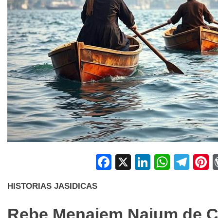
Facebook
X
LinkedIn
Whats
Tel
P
HISTORIAS JASIDICAS
Rebe Menajem Najum de C