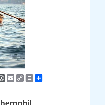
App
egram
interest
WordPress
Email
Copy
Print
Compartir
Link
hernobil