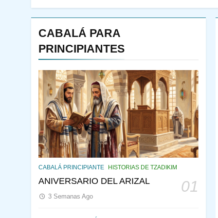
CABALÁ PARA
PRINCIPIANTES
143
¿QUIÉN ES SABIO? EL
QUE VE LO QUE VA A
CABALÁ PRINCIPIANTE
HISTORIAS DE TZADIKIM
NACER
PENSAMIENTO JUDÍO
ANIVERSARIO DEL ARIZAL
01
PIRKEI AVOT
3 Semanas Ago
144
CABALÁ Y JASIDUT: EL