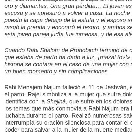
oro y diamantes. Una gran pérdida… El joven e
excusa y se apresuró a volver a casa. La noche 
puesto la capa debajo de la estufa y el esposo
rasgó la prenda y encontró el tesoro, y ambos 
esta joven pareja judía fue inmensa, y de esa ale
Cuando Rabi Shalom de Prohobitch terminó de cont
que estaba de parto ha dado a luz, ¡mazal tov!»
historia se contara en el caso de una mujer con d
un buen momento y sin complicaciones.
Rabi Menajem Najum falleció el 11 de Jeshván, e
el parto. Rajel simboliza a la mujer que sufre dol
identifica con la
Shejiná
, que sufre en los dolore
los temas que más conmovía a Rabi Najum era la 
luchaba durante el parto. Realizó numerosas sal
interrumpía su oración silenciosa para contar el 
poder para salvar a la mujer de la muerte median