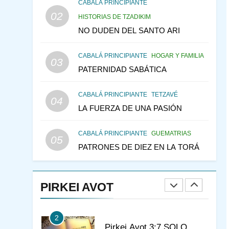
CONSEJO DE LOS
CABALÁ PRINCIPIANTE
PADRES
02
PENSAMIENTO JUDÍO
HISTORIAS DE TZADIKIM
PIRKEI AVOT
NO DUDEN DEL SANTO ARI
145
LA RECONSTRUCCIÓN
CABALÁ PRINCIPIANTE
HOGAR Y FAMILIA
DEL TEMPLO Y LA
03
PATERNIDAD SABÁTICA
ALEGRÍA EN MEDIO DE
MES DE MENAJEM AV
LA TRISTEZA
PENSAMIENTO JUDÍO
CABALÁ PRINCIPIANTE
TETZAVÉ
04
146
VEAMOS ¿POR QUÉ
LA FUERZA DE UNA PASIÓN
IEHOSHÚA? Y LA QUEJA
DE LAS MUJERES
PENSAMIENTO JUDÍO
CABALÁ PRINCIPIANTE
GUEMATRIAS
05
PIRKEI AVOT
PATRONES DE DIEZ EN LA TORÁ
1
CONVERSAR CON LA
MUJER A LA LUZ DEL
PIRKEI AVOT
JUDAÍSMO
AMOR, PAREJA Y MATRIMONIO
PIRKEI AVOT
2
Pirkei Avot 3:7 SOLO