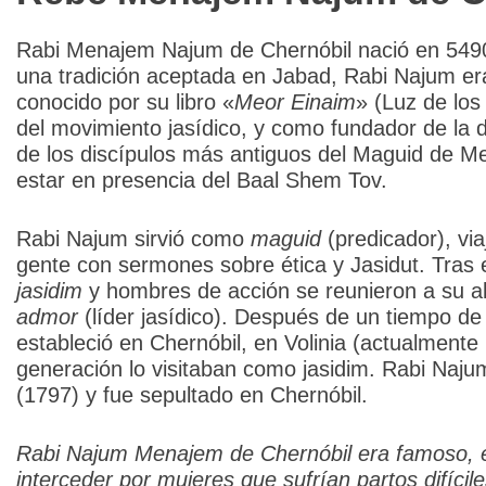
Rabi Menajem Najum de Chernóbil nació en 5490 
una tradición aceptada en Jabad, Rabi Najum e
conocido por su libro «
Meor Einaim
» (Luz de los
del movimiento jasídico, y como fundador de la d
de los discípulos más antiguos del Maguid de Mez
estar en presencia del Baal Shem Tov.
Rabi Najum sirvió como
maguid
(predicador), via
gente con sermones sobre ética y Jasidut. Tras e
jasidim
y hombres de acción se reunieron a su a
admor
(líder jasídico). Después de un tiempo de 
estableció en Chernóbil, en Volinia (actualment
generación lo visitaban como jasidim. Rabi Naju
(1797) y fue sepultado en Chernóbil.
Rabi
Najum Menajem de Chernóbil era famoso, e
interceder por mujeres que sufrían partos difícil