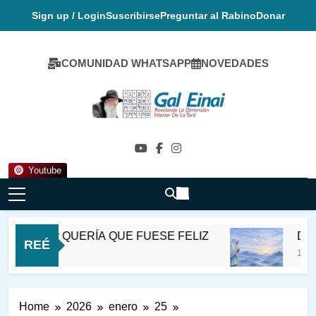
Skip
Sign up / Login
Suscribirse
Preguntar al Rabino
Donar
to
content
COMUNIDAD WHATSAPP
NOVEDADES
Gal Einai En
Español
Youtube
 Satmer QUERÍA QUE FUESE FELIZ
DESVIAR 
REÉ
11 Horas Ago
Home
2026
enero
25