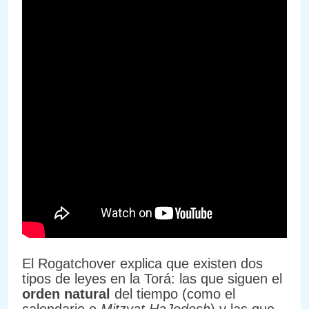
El Rogatchover explica que existen dos
tipos de leyes en la Torá: las que siguen el
orden natural
del tiempo (como el
calendario o
Mitzvat HaJodesh
) y las que