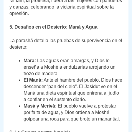
Miriam, la profetisa, lidera a las mujeres con panderos
y danzas, celebrando la victoria espiritual sobre la
opresión.
5. Desafíos en el Desierto: Maná y Agua
La parashá detalla las pruebas de supervivencia en el
desierto:
Mara:
Las aguas eran amargas, y Dios le
enseña a Moshé a endulzarlas arrojando un
trozo de madera.
El Maná:
Ante el hambre del pueblo, Dios hace
descender “pan del cielo”. El Jasidut ve en el
Maná una dieta espiritual que entrena al judío
a confiar en el sustento diario.
Masá y Merivá:
El pueblo vuelve a protestar
por falta de agua, y Dios ordena a Moshé
golpear una roca para que brote un manantial.