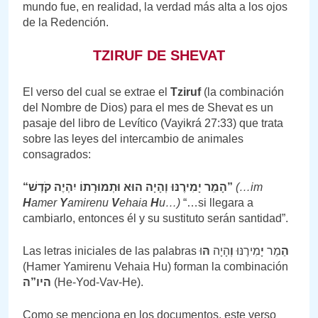
mundo fue, en realidad, la verdad más alta a los ojos
de la Redención.
TZIRUF DE SHEVAT
El verso del cual se extrae el
Tziruf
(la combinación
del Nombre de Dios) para el mes de Shevat es un
pasaje del libro de Levítico (Vayikrá 27:33) que trata
sobre las leyes del intercambio de animales
consagrados:
“
הָמֵר יָמִירֶנּוּ וְהָיָה הוּא וּתְמוּרָתוֹ יִהְיֶה קֹדֶשׁ”
(…im
H
amer
Y
amirenu
V
ehaia
H
u…)
“…si llegara a
cambiarlo, entonces él y su sustituto serán santidad”.
Las letras iniciales de las palabras
וּ
הּ
הָיָה
וְ
מִירֶנּוּ
יָ
מֵר
הַ
(Hamer Yamirenu Vehaia Hu) forman la combinación
היו”ה
(He-Yod-Vav-He).
Como se menciona en los documentos, este verso