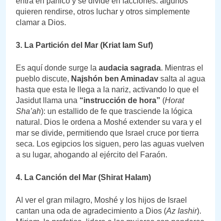
entra en pánico y se divide en facciones: algunos
quieren rendirse, otros luchar y otros simplemente
clamar a Dios.
3. La Partición del Mar (Kriat Iam Suf)
Es aquí donde surge la
audacia sagrada
. Mientras el
pueblo discute,
Najshón ben Aminadav
salta al agua
hasta que esta le llega a la nariz, activando lo que el
Jasidut llama una
“instrucción de hora”
(
Horat
Sha’ah
): un estallido de fe que trasciende la lógica
natural. Dios le ordena a Moshé extender su vara y el
mar se divide, permitiendo que Israel cruce por tierra
seca. Los egipcios los siguen, pero las aguas vuelven
a su lugar, ahogando al ejército del Faraón.
4. La Canción del Mar (Shirat HaIam)
Al ver el gran milagro, Moshé y los hijos de Israel
cantan una oda de agradecimiento a Dios (
Az Iashir
).