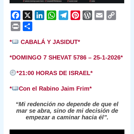
Facebook
X
LinkedIn
WhatsApp
Telegram
Pinterest
WordPre
Email
Cop
Link
Print
Compartir
*
CABALÁ Y JASIDUT*
*DOMINGO 7 SHEVAT 5786 – 25-1-2026*
*21:00 HORAS DE ISRAEL*
*
Con el Rabino Jaim Frim*
“Mi redención no depende de que el
mar se abra, sino de mi decisión de
empezar a caminar hacia él”.