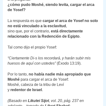
¿cómo pudo Moshé, siendo levita, cargar el arca
de Yosef?
La respuesta es que
cargar el arca de Yosef no solo
no está vinculado a la esclavitud
,
sino que, por el contrario,
está directamente
relacionado con la Redención de Egipto
.
Tal como dijo el propio Yosef:
“Ciertamente Di-s los recordará, y harán subir mis
huesos de aquí con ustedes”
(Éxodo 13:19).
Por lo tanto,
no había nadie más apropiado que
Moshé
para cargar el arca de Yosef:
Moshé, cabeza de la tribu de Leví
y
redentor de Israel
.
(Basado en
Likutei Sijot
, vol. 20, pág. 237 en
adelante – tomado de
Likrat Shabat
)