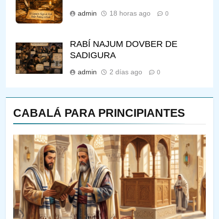
admin
18 horas ago
0
RABÍ NAJUM DOVBER DE
SADIGURA
admin
2 días ago
0
CABALÁ PARA PRINCIPIANTES
144
¿QUIÉN ES SABIO? EL QUE
VE LO QUE VA A NACER
PENSAMIENTO JUDÍO
PIRKEI AVOT