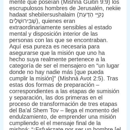
mente que poseían (Mishná Guitin 9:9) los
escrupulosos hombres de Jerusalén, nekiie
hadaat shebiIersushalaim (נְקִיֵּי הַדַּעַת
שֶׁבִּירוּשָׁלַיִם), quienes eran
extraordinariamente sensibles al estado
mental y disposición interior de las
personas con las que se encontraban.
Aquí esa pureza es necesaria para
asegurarse que la misión que uno ha
hecho suya realmente pertenece a la
categoría de ser el mensajero en “un lugar
donde no hay nadie más [que pueda
cumplir la misión]” (Mishná Avot 2:5). Tras
estas dos formas de preparación –
correspondientes a las etapas de sumisión
y separación, las dos primeras en el
proceso de transformación de tres etapas
del Ba’al Shem Tov – llega el momento del
endulzamiento, de emprender una misión
cumpliendo el el mensaje final de la
mishná: “¡Esfuérzate por ser un hombre [el