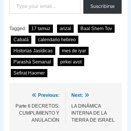
Suscribirse
Tagged:
17 tamuz
arizal
Baal Shem Tov
Cabalá
calendario hebreo
Historias Jasídicas
mes de iyar
Parashá Semanal
pirkei avot
Sefirat Haomer
Navegación
Previous:
Next:
de
Parte 6 DECRETOS:
LA DINÁMICA
CUMPLIMIENTO Y
INTERNA DE LA
entradas
ANULACIÓN
TIERRA DE ISRAEL