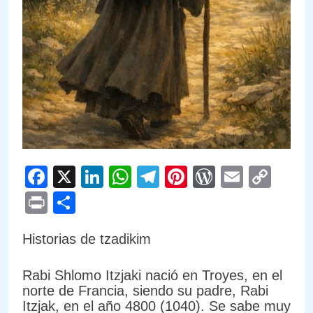
Facebook
X
LinkedIn
WhatsApp
Telegram
Pinterest
WordPre
Email
Cop
Link
Print
Compartir
Historias de tzadikim
Rabi Shlomo Itzjaki nació en Troyes, en el
norte de Francia, siendo su padre, Rabi
Itzjak, en el año 4800 (1040). Se sabe muy