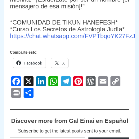
mensajero de esa misión]!”
*COMUNIDAD DE TIKUN HANEFESH*
*Curso Los Secretos de Astrología Judía*
https://chat.whatsapp.com/FVPTbqoYK27FzJ
Comparte esto:
Facebook
X
Facebook
X
LinkedIn
WhatsApp
Telegram
Pinterest
WordPre
Email
Cop
Link
Print
Compartir
Discover more from Gal Einai en Español
Subscribe to get the latest posts sent to your email.
Type your email…