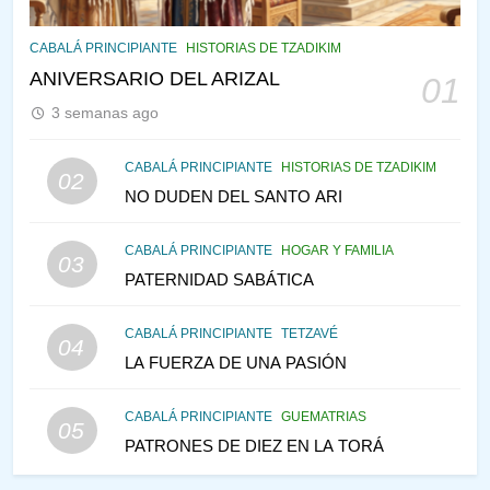
145
CABALÁ Y JASIDUT: EL
CABALÁ PRINCIPIANTE
HISTORIAS DE TZADIKIM
CONSEJO DE LOS PADRES
ANIVERSARIO DEL ARIZAL
01
PENSAMIENTO JUDÍO
PIRKEI AVOT
3 semanas ago
146
CABALÁ PRINCIPIANTE
HISTORIAS DE TZADIKIM
02
LA RECONSTRUCCIÓN DEL
NO DUDEN DEL SANTO ARI
TEMPLO Y LA ALEGRÍA EN
MEDIO DE LA TRISTEZA
MES DE MENAJEM AV
CABALÁ PRINCIPIANTE
HOGAR Y FAMILIA
03
PENSAMIENTO JUDÍO
PATERNIDAD SABÁTICA
147
CABALÁ PRINCIPIANTE
TETZAVÉ
VEAMOS ¿POR QUÉ
04
LA FUERZA DE UNA PASIÓN
IEHOSHÚA? Y LA QUEJA DE
LAS MUJERES
PENSAMIENTO JUDÍO
PIRKEI AVOT
CABALÁ PRINCIPIANTE
GUEMATRIAS
05
PATRONES DE DIEZ EN LA TORÁ
1