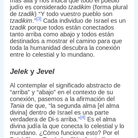
más allá y nos indica que todo el pueblo
judío es considerado
tzadikim
(forma plural
de
tzadik
) “Y todo vuestro pueblo son
[3]
tzadikim
.”
Cada individuo de Israel es un
tzadik
porque todos están conectados
tanto arriba como abajo y todos están
destinados a mostrar el camino para que
toda la humanidad descubra la conexión
entre lo celestial y lo mundano.
Jelek
y
Jevel
Al contemplar el significado abstracto de
“arriba” y “abajo” en el contexto de su
conexión, pasemos a la afirmación del
Tania
de que, “la segunda alma [el alma
divina] dentro de Israel es una parte
[4]
verdadera de Di-s arriba.”
Es el alma
divina judía la que conecta lo celestial y lo
mundano. ¿Cómo funciona esto? Por el