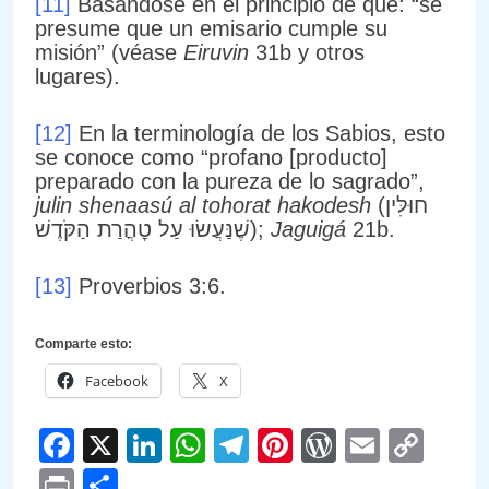
[11]
Basándose en el principio de que: “se
presume que un emisario cumple su
misión” (véase
Eiruvin
31b y otros
lugares).
[12]
En la terminología de los Sabios, esto
se conoce como “profano [producto]
preparado con la pureza de lo sagrado”,
julin shenaasú al tohorat hakodesh
(חוּלִּין
שֶׁנַּעֲשׂוּ עַל טׇהֳרַת הַקֹּדֶשׁ);
Jaguigá
21b.
[13]
Proverbios 3:6.
Comparte esto:
Facebook
X
Facebook
X
LinkedIn
WhatsApp
Telegram
Pinterest
WordPre
Email
Cop
Link
Print
Compartir