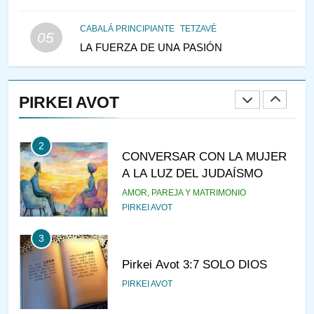
LAS MUJERES
PENSAMIENTO JUDÍO
PIRKEI AVOT
CABALÁ PRINCIPIANTE
TETZAVÉ
05
LA FUERZA DE UNA PASIÓN
1
RAZI ¿QUIÉN ES SABIO?
PIRKEI AVOT
JASIDUT
NIÑOS
2
CONVERSAR CON LA MUJER
A LA LUZ DEL JUDAÍSMO
AMOR, PAREJA Y MATRIMONIO
PIRKEI AVOT
3
Pirkei Avot 3:7 SOLO DIOS
PIRKEI AVOT