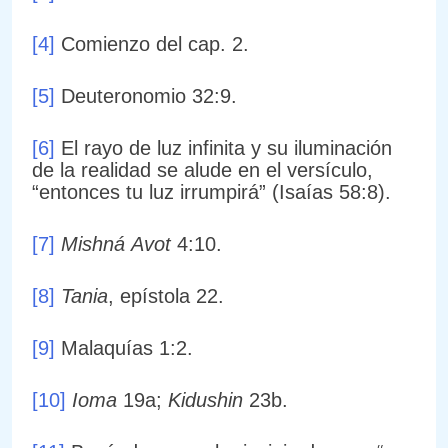
[4]
Comienzo del cap. 2.
[5]
Deuteronomio 32:9.
[6]
El rayo de luz infinita y su iluminación
de la realidad se alude en el versículo,
“entonces tu luz irrumpirá” (Isaías 58:8).
[7]
Mishná
Avot
4:10.
[8]
Tania
, epístola 22.
[9]
Malaquías 1:2.
[10]
Ioma
19a;
Kidushin
23b.