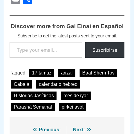
Discover more from Gal Einai en Español
Subscribe to get the latest posts sent to your email.
Type your email…
Suscribirse
Tagged:
17 tamuz
arizal
Baal Shem Tov
Cabalá
calendario hebreo
Historias Jasídicas
mes de iyar
Parashá Semanal
pirkei avot
Navegación
Previous:
Next: