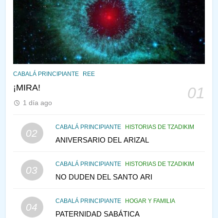
¿QUIÉN ES SABIO? EL QUE
VE LO QUE VA A NACER
PENSAMIENTO JUDÍO
PIRKEI AVOT
145
CABALÁ Y JASIDUT: EL
CABALÁ PRINCIPIANTE
REE
CONSEJO DE LOS PADRES
¡MIRA!
01
PENSAMIENTO JUDÍO
PIRKEI AVOT
1 día ago
146
CABALÁ PRINCIPIANTE
HISTORIAS DE TZADIKIM
02
LA RECONSTRUCCIÓN DEL
ANIVERSARIO DEL ARIZAL
TEMPLO Y LA ALEGRÍA EN
MEDIO DE LA TRISTEZA
MES DE MENAJEM AV
CABALÁ PRINCIPIANTE
HISTORIAS DE TZADIKIM
03
PENSAMIENTO JUDÍO
NO DUDEN DEL SANTO ARI
147
CABALÁ PRINCIPIANTE
HOGAR Y FAMILIA
VEAMOS ¿POR QUÉ
04
PATERNIDAD SABÁTICA
IEHOSHÚA? Y LA QUEJA DE