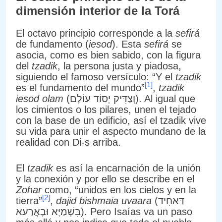
dimensión interior de la Torá
El octavo principio corresponde a la
sefirá
de fundamento (
iesod
). Esta
sefirá
se
asocia, como es bien sabido, con la figura
del
tzadik
, la persona justa y piadosa,
siguiendo el famoso versículo: “Y el
tzadik
[1]
es el fundamento del mundo”
,
tzadik
iesod olam
(וְצַדִּיק יְסוֹד עוֹלָם). Al igual que
los cimientos o los pilares, unen el tejado
con la base de un edificio, así el tzadik vive
su vida para unir el aspecto mundano de la
realidad con Di-s arriba.
El
tzadik
es así la encarnación de la unión
y la conexión y por ello se describe en el
Zohar
como, “unidos en los cielos y en la
[2]
tierra”
,
dajid bishmaia uvaara
(דַּאחִיד
בִּשְׁמַיָּא וּבָאֲרַעא). Pero Isaías va un paso