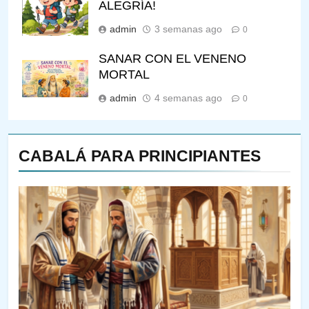
ALEGRÍA!
admin
3 semanas ago
0
SANAR CON EL VENENO
MORTAL
admin
4 semanas ago
0
CABALÁ PARA PRINCIPIANTES
143
¿QUIÉN ES SABIO? EL QUE
VE LO QUE VA A NACER
PENSAMIENTO JUDÍO
PIRKEI AVOT