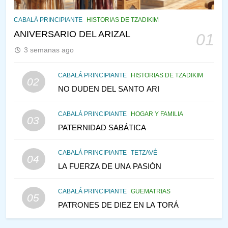
144
CABALÁ Y JASIDUT: EL
CABALÁ PRINCIPIANTE
HISTORIAS DE TZADIKIM
CONSEJO DE LOS PADRES
ANIVERSARIO DEL ARIZAL
01
PENSAMIENTO JUDÍO
PIRKEI AVOT
3 semanas ago
145
CABALÁ PRINCIPIANTE
HISTORIAS DE TZADIKIM
02
LA RECONSTRUCCIÓN DEL
NO DUDEN DEL SANTO ARI
TEMPLO Y LA ALEGRÍA EN
MEDIO DE LA TRISTEZA
MES DE MENAJEM AV
CABALÁ PRINCIPIANTE
HOGAR Y FAMILIA
03
PENSAMIENTO JUDÍO
PATERNIDAD SABÁTICA
146
CABALÁ PRINCIPIANTE
TETZAVÉ
VEAMOS ¿POR QUÉ
04
LA FUERZA DE UNA PASIÓN
IEHOSHÚA? Y LA QUEJA DE
LAS MUJERES
PENSAMIENTO JUDÍO
PIRKEI AVOT
CABALÁ PRINCIPIANTE
GUEMATRIAS
05
PATRONES DE DIEZ EN LA TORÁ
1
CONVERSAR CON LA MUJER