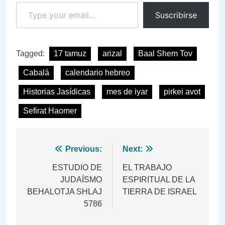
Type your email…
Suscribirse
Tagged:
17 tamuz
arizal
Baal Shem Tov
Cabalá
calendario hebreo
Historias Jasídicas
mes de iyar
pirkei avot
Sefirat Haomer
Navegación
Previous:
Next:
de
ESTUDIO DE
EL TRABAJO
JUDAÍSMO
ESPIRITUAL DE LA
entradas
BEHALOTJA SHLAJ
TIERRA DE ISRAEL
5786