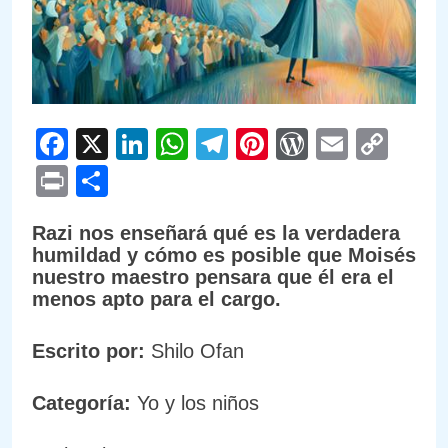
Facebook
X
LinkedIn
WhatsApp
Telegram
Pinterest
WordPre
Email
Cop
Link
Print
Compartir
Razi nos enseñará qué es la verdadera
humildad y cómo es posible que Moisés
nuestro maestro pensara que él era el
menos apto para el cargo.
Escrito por:
Shilo Ofan
Categoría:
Yo y los niños