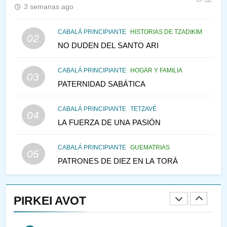
PENSAMIENTO JUDÍO
PIRKEI AVOT
3 semanas ago
146
CABALÁ PRINCIPIANTE
HISTORIAS DE TZADIKIM
02
LA RECONSTRUCCIÓN DEL
NO DUDEN DEL SANTO ARI
TEMPLO Y LA ALEGRÍA EN
MEDIO DE LA TRISTEZA
MES DE MENAJEM AV
CABALÁ PRINCIPIANTE
HOGAR Y FAMILIA
03
PENSAMIENTO JUDÍO
PATERNIDAD SABÁTICA
147
CABALÁ PRINCIPIANTE
TETZAVÉ
VEAMOS ¿POR QUÉ
04
LA FUERZA DE UNA PASIÓN
IEHOSHÚA? Y LA QUEJA DE
LAS MUJERES
PENSAMIENTO JUDÍO
PIRKEI AVOT
CABALÁ PRINCIPIANTE
GUEMATRIAS
05
PATRONES DE DIEZ EN LA TORÁ
1
RAZI ¿QUIÉN ES SABIO?
PIRKEI AVOT
JASIDUT
NIÑOS