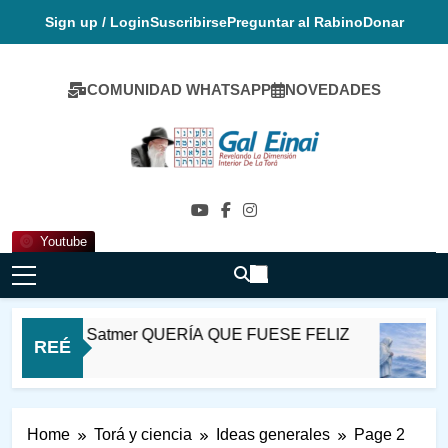
Skip
Sign up / Login
Suscribirse
Preguntar al Rabino
Donar
to
content
COMUNIDAD WHATSAPP
NOVEDADES
Gal Einai En
Español
Youtube
 Ioel de Satmer QUERÍA QUE FUESE FELIZ
REÉ
nutos Ago
Home
Torá y ciencia
Ideas generales
Page 2