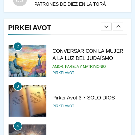
PATRONES DE DIEZ EN LA TORÁ
1
RAZI ¿QUIÉN ES SABIO?
PIRKEI AVOT
JASIDUT
NIÑOS
2
CONVERSAR CON LA MUJER
A LA LUZ DEL JUDAÍSMO
AMOR, PAREJA Y MATRIMONIO
PIRKEI AVOT
3
Pirkei Avot 3:7 SOLO DIOS
PIRKEI AVOT
4