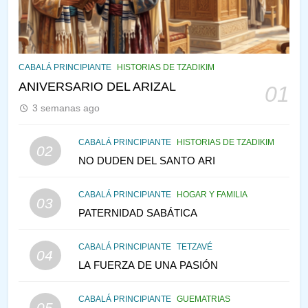
PENSAMIENTO JUDÍO
PIRKEI AVOT
145
CABALÁ Y JASIDUT: EL
CABALÁ PRINCIPIANTE
HISTORIAS DE TZADIKIM
CONSEJO DE LOS PADRES
ANIVERSARIO DEL ARIZAL
01
PENSAMIENTO JUDÍO
PIRKEI AVOT
3 semanas ago
146
CABALÁ PRINCIPIANTE
HISTORIAS DE TZADIKIM
02
LA RECONSTRUCCIÓN DEL
NO DUDEN DEL SANTO ARI
TEMPLO Y LA ALEGRÍA EN
MEDIO DE LA TRISTEZA
MES DE MENAJEM AV
CABALÁ PRINCIPIANTE
HOGAR Y FAMILIA
03
PENSAMIENTO JUDÍO
PATERNIDAD SABÁTICA
147
CABALÁ PRINCIPIANTE
TETZAVÉ
VEAMOS ¿POR QUÉ
04
LA FUERZA DE UNA PASIÓN
IEHOSHÚA? Y LA QUEJA DE
LAS MUJERES
PENSAMIENTO JUDÍO
PIRKEI AVOT
CABALÁ PRINCIPIANTE
GUEMATRIAS
05