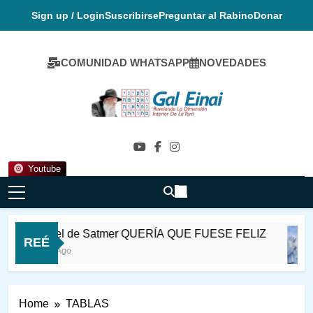
Skip
Sign up / Login
Suscribirse
Preguntar al Rabino
Donar
to
content
COMUNIDAD WHATSAPP
NOVEDADES
Gal Einai En
Español
Youtube
Rabi Ioel de Satmer QUERÍA QUE FUESE FELIZ
REÉ
10 Horas Ago
Home
TABLAS