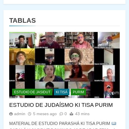
TABLAS
ESTUDIO DE JASIDUT
KI TISÁ
PURIM
ESTUDIO DE JUDAÍSMO KI TISA PURIM
admin
5 meses ago
0
43 mins
MATERIAL DE ESTUDIO PARASHÁ KI TISA PURIM