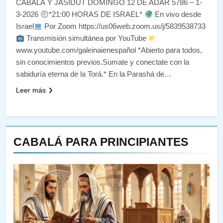
CABALÁ Y JASIDUT DOMINGO 12 DE ADAR 5786 – 1-
3-2026
*21:00 HORAS DE ISRAEL*
En vivo desde
Israel
Por Zoom https://us06web.zoom.us/j/5839538733
Transmisión simultánea por YouTube
www.youtube.com/galeinaienespañol *Abierto para todos,
sin conocimientos previos.Sumate y conectate con la
sabiduría eterna de la Torá.* En la Parashá de…
Leer más
CABALÁ PARA PRINCIPIANTES
144
¿QUIÉN ES SABIO? EL QUE
VE LO QUE VA A NACER