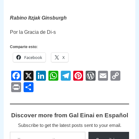
Rabino Itzjak Ginsburgh
Por la Gracia de Di-s
Comparte esto:
Facebook
X
Facebook
X
LinkedIn
WhatsApp
Telegram
Pinterest
WordPre
Email
Cop
Link
Print
Compartir
Discover more from Gal Einai en Español
Subscribe to get the latest posts sent to your email.
Type your email…