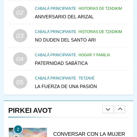
146
CABALÁ PRINCIPIANTE
HISTORIAS DE TZADIKIM
02
LA RECONSTRUCCIÓN DEL
ANIVERSARIO DEL ARIZAL
TEMPLO Y LA ALEGRÍA EN
MEDIO DE LA TRISTEZA
MES DE MENAJEM AV
CABALÁ PRINCIPIANTE
HISTORIAS DE TZADIKIM
03
PENSAMIENTO JUDÍO
NO DUDEN DEL SANTO ARI
147
CABALÁ PRINCIPIANTE
HOGAR Y FAMILIA
VEAMOS ¿POR QUÉ
04
PATERNIDAD SABÁTICA
IEHOSHÚA? Y LA QUEJA DE
LAS MUJERES
PENSAMIENTO JUDÍO
PIRKEI AVOT
CABALÁ PRINCIPIANTE
TETZAVÉ
05
LA FUERZA DE UNA PASIÓN
1
RAZI ¿QUIÉN ES SABIO?
PIRKEI AVOT
JASIDUT
NIÑOS
2
CONVERSAR CON LA MUJER