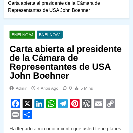
Carta abierta al presidente de la Cámara de
Representantes de USA John Boehner
BNEI NOAJ
BNEI NOAJ
Carta abierta al presidente
de la Cámara de
Representantes de USA
John Boehner
0
Admin
4 Años Ago
5 Mins
Facebook
X
LinkedIn
WhatsApp
Telegram
Pinterest
WordPre
Email
Cop
Link
Print
Compartir
Ha llegado a mi conocimiento que usted tiene planes