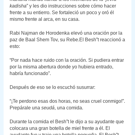
kadisha
” y les dio instrucciones sobre cómo hacer
frente a su entierro. Se fortaleció un poco y oró él
mismo frente al arca, en su casa.
Rabi Najman de Horodenka elevó una oración por la
paz de Baal Shem Tov, su Rebe.El Besh”t reaccionó a
esto:
“Por nada hace ruido con la oración. Si pudiera entrar
por la misma abertura donde yo hubiera entrado,
habría funcionado”.
Después de eso se lo escuchó susurrar:
“¡Te perdono esas dos horas, no seas cruel conmigo!”.
Prepárale una
seudá
, una comida.
Durante la comida el Besh”t le dijo a su ayudante que
colocara una gran botella de miel frente a él. El
ayudante fue y trajo una botella pequeña. El Besh”t