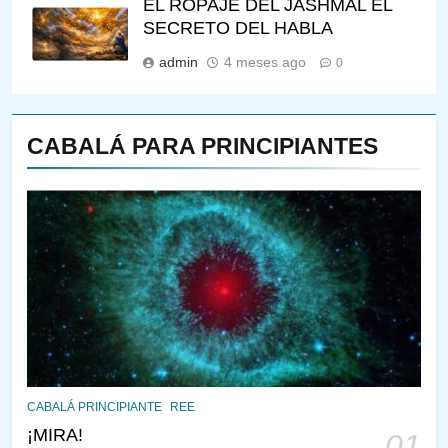
EL ROPAJE DEL JASHMAL EL
SECRETO DEL HABLA
admin
4 meses ago
0
CABALÁ PARA PRINCIPIANTES
144
¿QUIÉN ES SABIO? EL QUE
VE LO QUE VA A NACER
PENSAMIENTO JUDÍO
PIRKEI AVOT
145
LA RECONSTRUCCIÓN DEL
CABALÁ PRINCIPIANTE
REE
TEMPLO Y LA ALEGRÍA EN
¡MIRA!
01
MEDIO DE LA TRISTEZA