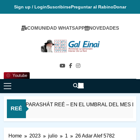
Skip
Sign up / Login
Suscribirse
Preguntar al Rabino
Donar
to
content
COMUNIDAD WHATSAPP
NOVEDADES
Gal Einai En
Español
Youtube
SHABAT PARASHÁT REÉ – EN EL UMBRAL DEL MES DE E
REÉ
 Día Ago
Home
2023
julio
1
26 Adar Alef 5782