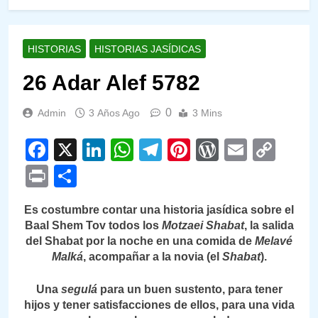
HISTORIAS
HISTORIAS JASÍDICAS
26 Adar Alef 5782
0
Admin
3 Años Ago
3 Mins
Facebook
X
LinkedIn
WhatsApp
Telegram
Pinterest
WordPre
Email
Cop
Link
Print
Compartir
Es costumbre contar una historia jasídica sobre el
Baal Shem Tov todos los
Motzaei Shabat
, la salida
del Shabat por la noche en una comida de
Melavé
Malká
, acompañar a la novia (el
Shabat
).
Una
segulá
para un buen sustento, para tener
hijos y tener satisfacciones de ellos, para una vida