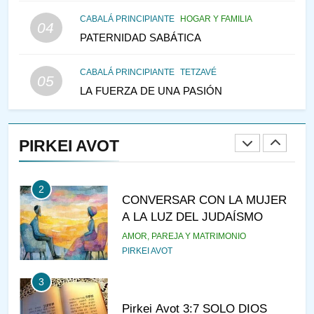
147
CABALÁ PRINCIPIANTE
HOGAR Y FAMILIA
VEAMOS ¿POR QUÉ
04
PATERNIDAD SABÁTICA
IEHOSHÚA? Y LA QUEJA DE
LAS MUJERES
PENSAMIENTO JUDÍO
PIRKEI AVOT
CABALÁ PRINCIPIANTE
TETZAVÉ
05
LA FUERZA DE UNA PASIÓN
1
RAZI ¿QUIÉN ES SABIO?
PIRKEI AVOT
JASIDUT
NIÑOS
2
CONVERSAR CON LA MUJER
A LA LUZ DEL JUDAÍSMO
AMOR, PAREJA Y MATRIMONIO
PIRKEI AVOT
3
Pirkei Avot 3:7 SOLO DIOS