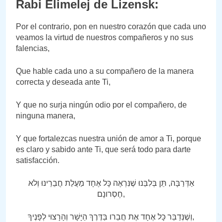
Rabi Elimelej de Lizensk:
Por el contrario, pon en nuestro corazón que cada uno
veamos la virtud de nuestros compañeros y no sus
falencias,
Que hable cada uno a su compañero de la manera
correcta y deseada ante Ti,
Y que no surja ningún odio por el compañero, de
ninguna manera,
Y que fortalezcas nuestra unión de amor a Ti, porque
es claro y sabido ante Ti, que será todo para darte
satisfacción.
אַדְּרַבָּה, תֵּן בְּלִבֵּנוּ שֶׁנִּרְאֶה כָּל אֶחָד מַעֲלַת חֲבֵרֵינוּ וְלא
חֶסְרונָם,
וְשֶׁנְּדַבֵּר כָּל אֶחָד אֶת חֲבֵרו בַּדֶּרֶךְ הַיָּשָׁר וְהָרָצוּי לְפָנֶיךָ,