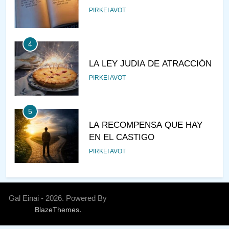
PIRKEI AVOT
4
LA LEY JUDIA DE ATRACCIÓN
PIRKEI AVOT
5
LA RECOMPENSA QUE HAY
EN EL CASTIGO
PIRKEI AVOT
6
¿DE DÓNDE VIENES?
Gal Einai - 2026. Powered By
.
BlazeThemes
PIRKEI AVOT