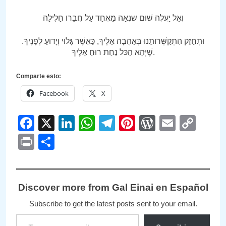
וְאַל יַעֲלֶה שׁוּם שנְאָה מֵאֶחָד עַל חֲבֵרו חָלִילָה
וּתְחַזֵּק הִתְקַשְּׁרוּתֵנוּ בְּאַהֲבָה אֵלֶיךָ, כַּאֲשֶׁר גָּלוּי וְיָדוּעַ לְפָנֶיךָ.
שֶׁיְּהֵא הַכּל נַחַת רוּחַ אֵלֶיךָ.
Comparte esto:
Facebook
X
Facebook
X
LinkedIn
WhatsApp
Telegram
Pinterest
WordPre
Email
Cop
Link
Print
Compartir
Discover more from Gal Einai en Español
Subscribe to get the latest posts sent to your email.
Type your email…