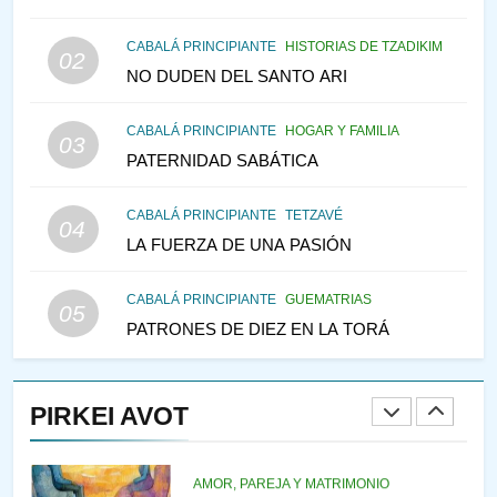
147
CABALÁ PRINCIPIANTE
HISTORIAS DE TZADIKIM
02
VEAMOS ¿POR QUÉ
NO DUDEN DEL SANTO ARI
IEHOSHÚA? Y LA QUEJA DE
LAS MUJERES
CABALÁ PRINCIPIANTE
HOGAR Y FAMILIA
PENSAMIENTO JUDÍO
PIRKEI AVOT
03
PATERNIDAD SABÁTICA
1
CABALÁ PRINCIPIANTE
TETZAVÉ
04
RAZI ¿QUIÉN ES SABIO?
LA FUERZA DE UNA PASIÓN
JASIDUT
NIÑOS
CABALÁ PRINCIPIANTE
GUEMATRIAS
05
PATRONES DE DIEZ EN LA TORÁ
2
CONVERSAR CON LA MUJER
A LA LUZ DEL JUDAÍSMO
PIRKEI AVOT
AMOR, PAREJA Y MATRIMONIO
PIRKEI AVOT
3