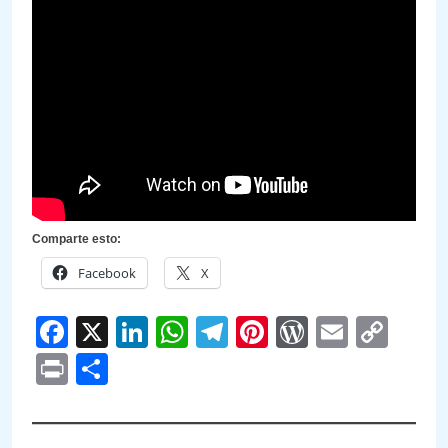
Comparte esto:
Facebook
X
Facebook
X
LinkedIn
WhatsApp
Telegram
Pinterest
WordPre
Email
Cop
Link
Print
Compartir