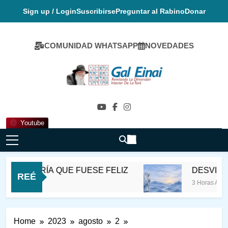
Skip
Sign up / Login
Suscribirse
Preguntar al Rabino
Donar
to
content
COMUNIDAD WHATSAPP
NOVEDADES
Gal Einai En
Español
Youtube
atmer QUERÍA QUE FUESE FELIZ
DESVIAR L
REÉ
3 Horas Ago
Home
2023
agosto
2