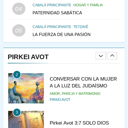
CABALÁ PRINCIPIANTE
HOGAR Y FAMILIA
VEAMOS ¿POR QUÉ
04
PATERNIDAD SABÁTICA
IEHOSHÚA? Y LA QUEJA DE
LAS MUJERES
PENSAMIENTO JUDÍO
PIRKEI AVOT
CABALÁ PRINCIPIANTE
TETZAVÉ
05
LA FUERZA DE UNA PASIÓN
1
RAZI ¿QUIÉN ES SABIO?
PIRKEI AVOT
JASIDUT
NIÑOS
2
CONVERSAR CON LA MUJER
A LA LUZ DEL JUDAÍSMO
AMOR, PAREJA Y MATRIMONIO
PIRKEI AVOT
3
Pirkei Avot 3:7 SOLO DIOS