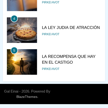
PIRKEI AVOT
4
LA LEY JUDIA DE ATRACCIÓN
PIRKEI AVOT
5
LA RECOMPENSA QUE HAY
EN EL CASTIGO
PIRKEI AVOT
6
¿DE DÓNDE VIENES?
Gal Einai - 2026. Powered By
.
BlazeThemes
PIRKEI AVOT