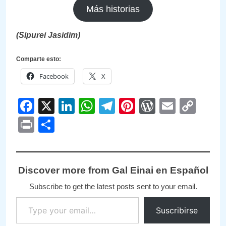
Más historias
(Sipurei Jasidim)
Comparte esto:
Facebook
X
Facebook
X
LinkedIn
WhatsApp
Telegram
Pinterest
WordPre
Email
Cop
Link
Print
Compartir
Discover more from Gal Einai en Español
Subscribe to get the latest posts sent to your email.
Type your email…
Suscribirse