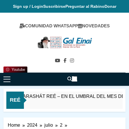
Skip
Sign up / Login
Suscribirse
Preguntar al Rabino
Donar
to
content
COMUNIDAD WHATSAPP
NOVEDADES
Gal Einai En
Español
Youtube
HABAT PARASHÁT REÉ – EN EL UMBRAL DEL MES DE EL
REÉ
 Horas Ago
Home
2024
julio
2