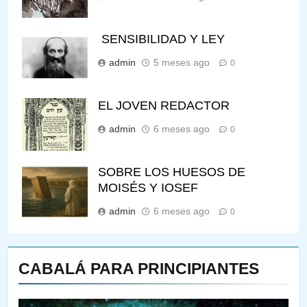
SENSIBILIDAD Y LEY
admin
5 meses ago
0
EL JOVEN REDACTOR
admin
6 meses ago
0
SOBRE LOS HUESOS DE
MOISÉS Y IOSEF
admin
6 meses ago
0
CABALÁ PARA PRINCIPIANTES