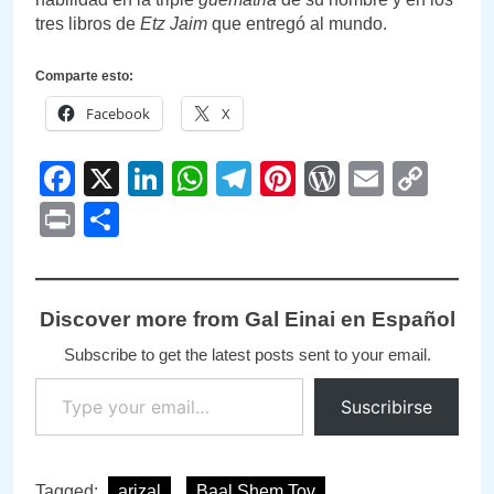
tres libros de
Etz Jaim
que entregó al mundo.
Comparte esto:
Facebook
X
Facebook
X
LinkedIn
WhatsApp
Telegram
Pinterest
WordPre
Email
Cop
Link
Print
Compartir
Discover more from Gal Einai en Español
Subscribe to get the latest posts sent to your email.
Type your email…
Suscribirse
Tagged:
arizal
Baal Shem Tov