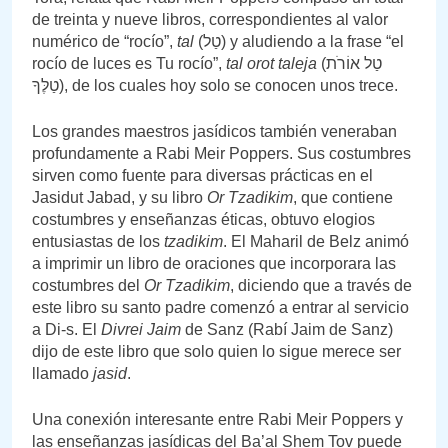
de treinta y nueve libros, correspondientes al valor
numérico de “rocío”,
tal
(טַל) y aludiendo a la frase “el
rocío de luces es Tu rocío”,
tal orot taleja
(טַל אוֹרֹת
טַלֶּךָ), de los cuales hoy solo se conocen unos trece.
Los grandes maestros jasídicos también veneraban
profundamente a Rabi Meir Poppers. Sus costumbres
sirven como fuente para diversas prácticas en el
Jasidut Jabad, y su libro
Or Tzadikim
, que contiene
costumbres y enseñanzas éticas, obtuvo elogios
entusiastas de los
tzadikim
. El Maharil de Belz animó
a imprimir un libro de oraciones que incorporara las
costumbres del
Or Tzadikim
, diciendo que a través de
este libro su santo padre comenzó a entrar al servicio
a Di-s. El
Divrei Jaim
de Sanz (Rabí Jaim de Sanz)
dijo de este libro que solo quien lo sigue merece ser
llamado
jasid
.
Una conexión interesante entre Rabi Meir Poppers y
las enseñanzas jasídicas del Ba’al Shem Tov puede