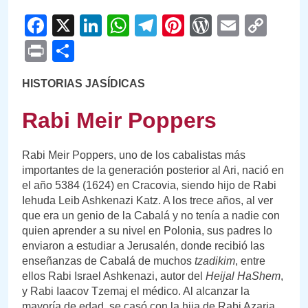
Facebook
X
LinkedIn
WhatsApp
Telegram
Pinterest
WordPre
Email
Cop
Link
Print
Compartir
HISTORIAS JASÍDICAS
Rabi Meir Poppers
Rabi Meir Poppers, uno de los cabalistas más
importantes de la generación posterior al Ari, nació en
el año 5384 (1624) en Cracovia, siendo hijo de Rabi
Iehuda Leib Ashkenazi Katz. A los trece años, al ver
que era un genio de la Cabalá y no tenía a nadie con
quien aprender a su nivel en Polonia, sus padres lo
enviaron a estudiar a Jerusalén, donde recibió las
enseñanzas de Cabalá de muchos
tzadikim
, entre
ellos Rabi Israel Ashkenazi, autor del
Heijal HaShem
,
y Rabi Iaacov Tzemaj el médico. Al alcanzar la
mayoría de edad, se casó con la hija de Rabi Azaria