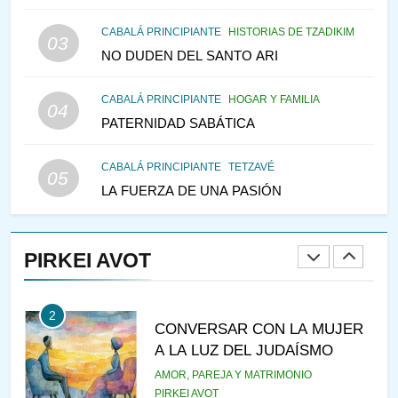
CONSEJO DE LOS PADRES
CABALÁ PRINCIPIANTE
HISTORIAS DE TZADIKIM
PENSAMIENTO JUDÍO
PIRKEI AVOT
03
NO DUDEN DEL SANTO ARI
147
CABALÁ PRINCIPIANTE
HOGAR Y FAMILIA
VEAMOS ¿POR QUÉ
04
PATERNIDAD SABÁTICA
IEHOSHÚA? Y LA QUEJA DE
LAS MUJERES
PENSAMIENTO JUDÍO
PIRKEI AVOT
CABALÁ PRINCIPIANTE
TETZAVÉ
05
LA FUERZA DE UNA PASIÓN
1
RAZI ¿QUIÉN ES SABIO?
PIRKEI AVOT
JASIDUT
NIÑOS
2
CONVERSAR CON LA MUJER
A LA LUZ DEL JUDAÍSMO
AMOR, PAREJA Y MATRIMONIO
PIRKEI AVOT