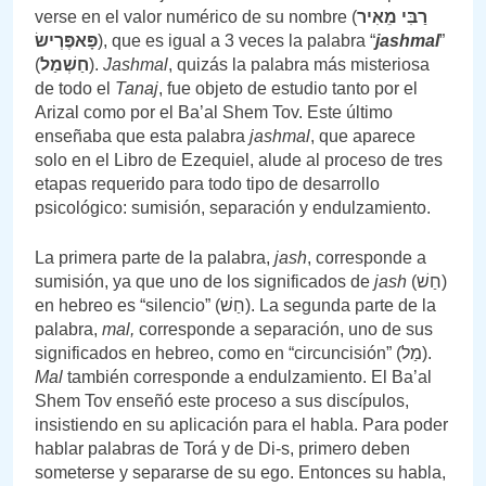
verse en el valor numérico de su nombre (
רַבִּי מֵאִיר
פָּאפֶּרְישׂ
), que es igual a 3 veces la palabra “
jashmal
”
(
חַשְׁמַל
).
Jashmal
, quizás la palabra más misteriosa
de todo el
Tanaj
, fue objeto de estudio tanto por el
Arizal como por el Ba’al Shem Tov. Este último
enseñaba que esta palabra
jashmal
, que aparece
solo en el Libro de Ezequiel, alude al proceso de tres
etapas requerido para todo tipo de desarrollo
psicológico: sumisión, separación y endulzamiento.
La primera parte de la palabra,
jash
, corresponde a
sumisión, ya que uno de los significados de
jash
(חַשׁ)
en hebreo es “silencio” (חַשׁ). La segunda parte de la
palabra,
mal,
corresponde a separación, uno de sus
significados en hebreo, como en “circuncisión” (מַל).
Mal
también corresponde a endulzamiento. El Ba’al
Shem Tov enseñó este proceso a sus discípulos,
insistiendo en su aplicación para el habla. Para poder
hablar palabras de Torá y de Di-s, primero deben
someterse y separarse de su ego. Entonces su habla,