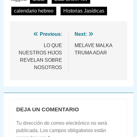
calendario hebreo
Historias Jasídicas
Navegación
Previous:
Next:
de
LO QUE
MELAVE MALKA
NUESTROS HIJOS
TRUMA ADAR
entradas
REVELAN SOBRE
NOSOTROS
DEJA UN COMENTARIO
Tu dirección de correo electrónico no será
publicada.
Los campos obligatorios están