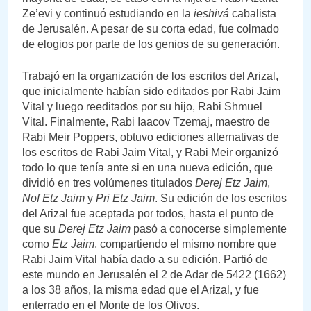
Ze’evi y continuó estudiando en la
ieshivá
cabalista
de Jerusalén. A pesar de su corta edad, fue colmado
de elogios por parte de los genios de su generación.
Trabajó en la organización de los escritos del Arizal,
que inicialmente habían sido editados por Rabi Jaim
Vital y luego reeditados por su hijo, Rabi Shmuel
Vital. Finalmente, Rabi Iaacov Tzemaj, maestro de
Rabi Meir Poppers, obtuvo ediciones alternativas de
los escritos de Rabi Jaim Vital, y Rabi Meir organizó
todo lo que tenía ante si en una nueva edición, que
dividió en tres volúmenes titulados
Derej Etz Jaim
,
Nof Etz Jaim
y
Pri Etz Jaim
. Su edición de los escritos
del Arizal fue aceptada por todos, hasta el punto de
que su
Derej Etz Jaim
pasó a conocerse simplemente
como
Etz Jaim
, compartiendo el mismo nombre que
Rabi Jaim Vital había dado a su edición. Partió de
este mundo en Jerusalén el 2 de Adar de 5422 (1662)
a los 38 años, la misma edad que el Arizal, y fue
enterrado en el Monte de los Olivos.