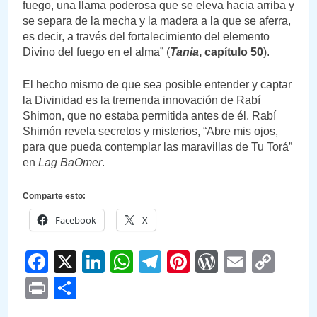
fuego, una llama poderosa que se eleva hacia arriba y
se separa de la mecha y la madera a la que se aferra,
es decir, a través del fortalecimiento del elemento
Divino del fuego en el alma” (
Tania
, capítulo 50
).
El hecho mismo de que sea posible entender y captar
la Divinidad es la tremenda innovación de Rabí
Shimon, que no estaba permitida antes de él. Rabí
Shimón revela secretos y misterios, “Abre mis ojos,
para que pueda contemplar las maravillas de Tu Torá”
en
Lag BaOmer
.
Comparte esto:
Facebook
X
Facebook
X
LinkedIn
WhatsApp
Telegram
Pinterest
WordPre
Email
Cop
Link
Print
Compartir