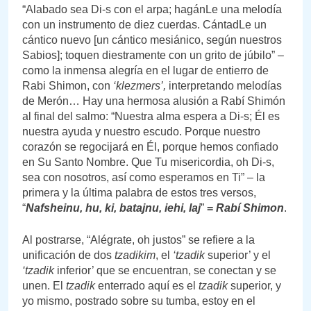
“Alabado sea Di-s con el arpa; hagánLe una melodía
con un instrumento de diez cuerdas. CántadLe un
cántico nuevo [un cántico mesiánico, según nuestros
Sabios]; toquen diestramente con un grito de júbilo” –
como la inmensa alegría en el lugar de entierro de
Rabi Shimon, con
‘klezmers’,
interpretando melodías
de Merón… Hay una hermosa alusión a Rabí Shimón
al final del salmo: “Nuestra alma espera a Di-s; Él es
nuestra ayuda y nuestro escudo. Porque nuestro
corazón se regocijará en Él, porque hemos confiado
en Su Santo Nombre. Que Tu misericordia, oh Di-s,
sea con nosotros, así como esperamos en Ti” – la
primera y la última palabra de estos tres versos,
“
Nafsheinu, hu, ki, batajnu, iehi, laj
”
=
Rabí Shimon
.
Al postrarse, “Alégrate, oh justos” se refiere a la
unificación de dos
tzadikim
, el
‘tzadik
superior’ y el
‘tzadik
inferior’ que se encuentran, se conectan y se
unen. El
tzadik
enterrado aquí es el
tzadik
superior, y
yo mismo, postrado sobre su tumba, estoy en el