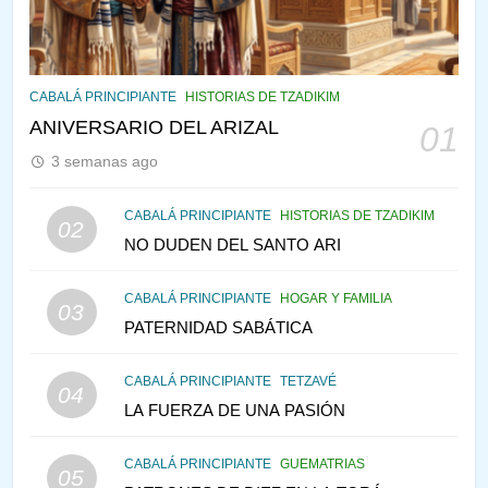
PENSAMIENTO JUDÍO
PIRKEI AVOT
145
CABALÁ Y JASIDUT: EL
CABALÁ PRINCIPIANTE
HISTORIAS DE TZADIKIM
CONSEJO DE LOS PADRES
ANIVERSARIO DEL ARIZAL
01
PENSAMIENTO JUDÍO
PIRKEI AVOT
3 semanas ago
146
CABALÁ PRINCIPIANTE
HISTORIAS DE TZADIKIM
02
LA RECONSTRUCCIÓN DEL
NO DUDEN DEL SANTO ARI
TEMPLO Y LA ALEGRÍA EN
MEDIO DE LA TRISTEZA
MES DE MENAJEM AV
CABALÁ PRINCIPIANTE
HOGAR Y FAMILIA
03
PENSAMIENTO JUDÍO
PATERNIDAD SABÁTICA
147
CABALÁ PRINCIPIANTE
TETZAVÉ
VEAMOS ¿POR QUÉ
04
LA FUERZA DE UNA PASIÓN
IEHOSHÚA? Y LA QUEJA DE
LAS MUJERES
PENSAMIENTO JUDÍO
PIRKEI AVOT
CABALÁ PRINCIPIANTE
GUEMATRIAS
05