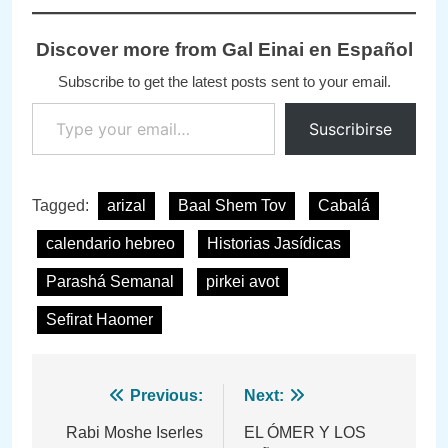
Discover more from Gal Einai en Español
Subscribe to get the latest posts sent to your email.
Type your email…
Suscribirse
Tagged:
arizal
Baal Shem Tov
Cabalá
calendario hebreo
Historias Jasídicas
Parashá Semanal
pirkei avot
Sefirat Haomer
Navegación
Previous:
Next:
de
Rabi Moshe Iserles
EL ÓMER Y LOS