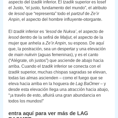
aspecto del
tzadik
inferior. El
tzadik
superior es Iosef
el Justo, “el justo, fundamento del mundo”, el atributo
de
Iesod
que “representa” todo el
partzuf
de
Ze’ir
Anpin
, el aspecto del hombre influyente-otorgante.
El
tzadik
inferior es
‘Iesod
de
Nukva’
, el aspecto de
Iesod
dentro de la
sefirá
de
Maljut
, el aspecto de la
mujer que anhela a
Ze’ir Anpin
, su esposo. De aquí
que, la postración, sea un despertar y una elevación
de
main nukvin
(aguas femeninas), y es el canto
(“Alégrate, oh justos”) que asciende de abajo hacia
arriba. Cuando el
tzadik
inferior se conecta con el
tzadik
superior, muchas chispas sagradas se elevan,
todas las almas ascienden – como el fuego que se
eleva hacia arriba en la hoguera de
Lag BaOmer
– y
desde esta elevación llega una atracción hacia abajo,
“¡a través de esto, afluirá una gran abundancia en
todos los mundos!”
entra aquí para ver más de LAG