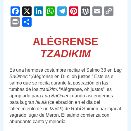
Facebook
X
LinkedIn
WhatsApp
Telegram
Pinterest
WordPre
Email
Cop
Link
Print
Compartir
ALÉGRENSE
TZADIKIM
Es una hermosa costumbre recitar el Salmo 33 en
Lag
BaOmer
: “¡Alégrense en Di-s, oh justos!” Este es el
salmo que se recita durante la postración en las
tumbas de los
tzadikim
. “Alégrense, oh justos”, es
apropiado para
Lag BaOmer
cuando ascendemos
para la gran
hilulá
(celebración en el día del
fallecimiento de un
tzadik
) de Rabí Shimon bar Iojai al
sagrado lugar de Meron. El salmo comienza con
abundante canto y melodía: