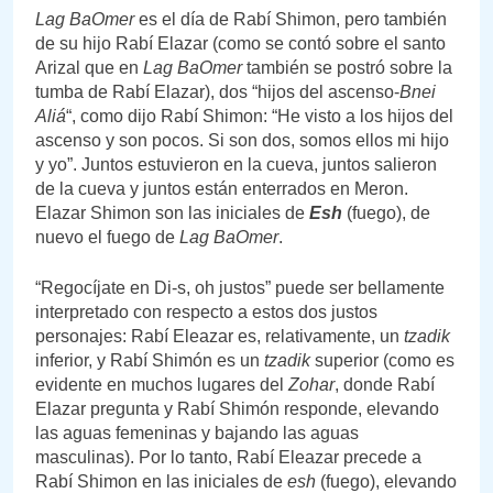
Lag BaOmer
es el día de Rabí Shimon, pero también
de su hijo Rabí Elazar (como se contó sobre el santo
Arizal que en
Lag BaOmer
también se postró sobre la
tumba de Rabí Elazar), dos “hijos del ascenso-
Bnei
Aliá
“, como dijo Rabí Shimon: “He visto a los hijos del
ascenso y son pocos. Si son dos, somos ellos mi hijo
y yo”. Juntos estuvieron en la cueva, juntos salieron
de la cueva y juntos están enterrados en Meron.
Elazar Shimon son las iniciales de
Esh
(fuego), de
nuevo el fuego de
Lag BaOmer
.
“Regocíjate en Di-s, oh justos” puede ser bellamente
interpretado con respecto a estos dos justos
personajes: Rabí Eleazar es, relativamente, un
tzadik
inferior, y Rabí Shimón es un
tzadik
superior (como es
evidente en muchos lugares del
Zohar
, donde Rabí
Elazar pregunta y Rabí Shimón responde, elevando
las aguas femeninas y bajando las aguas
masculinas). Por lo tanto, Rabí Eleazar precede a
Rabí Shimon en las iniciales de
esh
(fuego), elevando