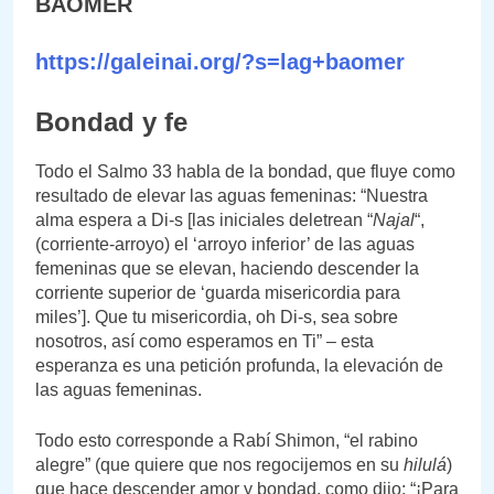
BAOMER
https://galeinai.org/?s=lag+baomer
Bondad y fe
Todo el Salmo 33 habla de la bondad, que fluye como
resultado de elevar las aguas femeninas: “Nuestra
alma espera a Di-s [las iniciales deletrean “
Najal
“,
(corriente-arroyo) el ‘arroyo inferior’ de las aguas
femeninas que se elevan, haciendo descender la
corriente superior de ‘guarda misericordia para
miles’]. Que tu misericordia, oh Di-s, sea sobre
nosotros, así como esperamos en Ti” – esta
esperanza es una petición profunda, la elevación de
las aguas femeninas.
Todo esto corresponde a Rabí Shimon, “el rabino
alegre” (que quiere que nos regocijemos en su
hilulá
)
que hace descender amor y bondad, como dijo: “¡Para