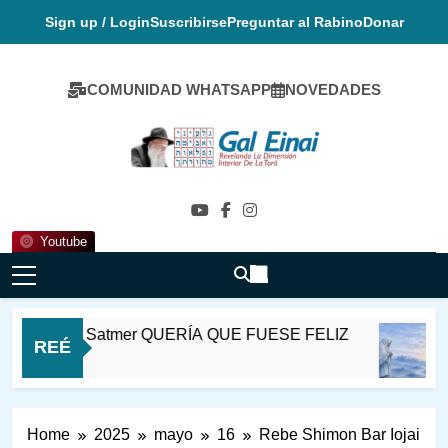
Skip
Sign up / Login
Suscribirse
Preguntar al Rabino
Donar
to
content
COMUNIDAD WHATSAPP
NOVEDADES
Gal Einai En
Español
Youtube
 Ioel de Satmer QUERÍA QUE FUESE FELIZ
REÉ
as Ago
Home
2025
mayo
16
Rebe Shimon Bar Iojai