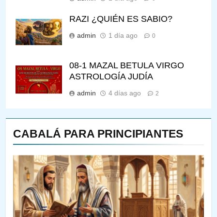
RAZI ¿QUIÉN ES SABIO?
admin
1 día ago
0
08-1 MAZAL BETULA VIRGO
ASTROLOGÍA JUDÍA
admin
4 días ago
2
CABALÁ PARA PRINCIPIANTES
144
¿QUIÉN ES SABIO? EL QUE
VE LO QUE VA A NACER