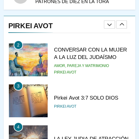
PATRONES DE DIEZ EN LA TORÁ
1
RAZI ¿QUIÉN ES SABIO?
PIRKEI AVOT
JASIDUT
NIÑOS
2
CONVERSAR CON LA MUJER
A LA LUZ DEL JUDAÍSMO
AMOR, PAREJA Y MATRIMONIO
PIRKEI AVOT
3
Pirkei Avot 3:7 SOLO DIOS
PIRKEI AVOT
4
LA LEY JUDIA DE ATRACCIÓN