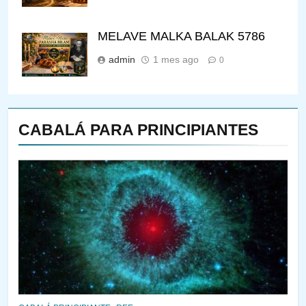
MELAVE MALKA BALAK 5786
admin
1 mes ago
0
CABALÁ PARA PRINCIPIANTES
144
¿QUIÉN ES SABIO? EL QUE
VE LO QUE VA A NACER
PENSAMIENTO JUDÍO
PIRKEI AVOT
145
CABALÁ Y JASIDUT: EL
CONSEJO DE LOS PADRES
PENSAMIENTO JUDÍO
PIRKEI AVOT