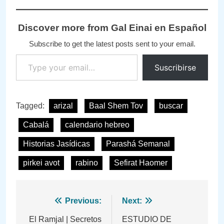
Discover more from Gal Einai en Español
Subscribe to get the latest posts sent to your email.
Type your email…
Suscribirse
Tagged:
arizal
Baal Shem Tov
buscar
Cabalá
calendario hebreo
Historias Jasídicas
Parashá Semanal
pirkei avot
rabino
Sefirat Haomer
Navegación
Previous:
Next:
de
El Ramjal | Secretos
ESTUDIO DE