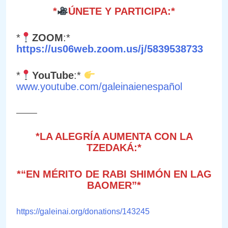
*
ÚNETE Y PARTICIPA:*
*
ZOOM
:*
https://us06web.zoom.us/j/5839538733
*
YouTube
:*
www.youtube.com/galeinaienespañol
——–
*LA ALEGRÍA AUMENTA CON LA
TZEDAKÁ:*
*“EN MÉRITO DE RABI SHIMÓN EN LAG
BAOMER”*
https://galeinai.org/donations/143245