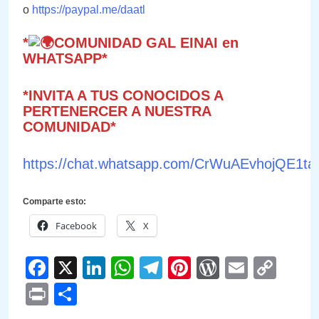
o
https://paypal.me/daatl
*
COMUNIDAD GAL EINAI en
WHATSAPP*
*INVITA A TUS CONOCIDOS A
PERTENERCER A NUESTRA
COMUNIDAD*
https://chat.whatsapp.com/CrWuAEvhojQE1
Comparte esto:
Facebook
X
Facebook
X
LinkedIn
WhatsApp
Telegram
Pinterest
WordPre
Email
Cop
Link
Print
Compartir