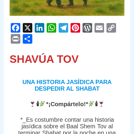
Facebook
X
LinkedIn
WhatsApp
Telegram
Pinterest
WordPre
Email
Cop
Link
Print
Compartir
SHAVÚA TOV
UNA HISTORIA JASÍDICA PARA
DESPEDIR AL SHABAT
🕯
*¡Compártelo!*
🕯
*_Es costumbre contar una historia
jasídica sobre el Baal Shem Tov al
terminar Shabat por la noche en una