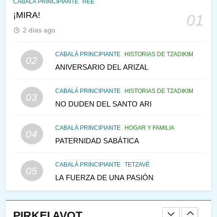
CABALÁ PRINCIPIANTE
REE
¡MIRA!
01
146
2 días ago
LA RECONSTRUCCIÓN DEL
TEMPLO Y LA ALEGRÍA EN
CABALÁ PRINCIPIANTE
HISTORIAS DE TZADIKIM
MEDIO DE LA TRISTEZA
MES DE MENAJEM AV
02
ANIVERSARIO DEL ARIZAL
PENSAMIENTO JUDÍO
147
CABALÁ PRINCIPIANTE
HISTORIAS DE TZADIKIM
03
VEAMOS ¿POR QUÉ
NO DUDEN DEL SANTO ARI
IEHOSHÚA? Y LA QUEJA DE
LAS MUJERES
PENSAMIENTO JUDÍO
PIRKEI AVOT
CABALÁ PRINCIPIANTE
HOGAR Y FAMILIA
04
PATERNIDAD SABÁTICA
1
CABALÁ PRINCIPIANTE
TETZAVÉ
05
RAZI ¿QUIÉN ES SABIO?
LA FUERZA DE UNA PASIÓN
JASIDUT
NIÑOS
PIRKEI AVOT