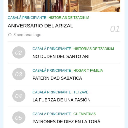
145
LA RECONSTRUCCIÓN DEL
CABALÁ PRINCIPIANTE
HISTORIAS DE TZADIKIM
TEMPLO Y LA ALEGRÍA EN
ANIVERSARIO DEL ARIZAL
01
MEDIO DE LA TRISTEZA
MES DE MENAJEM AV
3 semanas ago
PENSAMIENTO JUDÍO
146
CABALÁ PRINCIPIANTE
HISTORIAS DE TZADIKIM
02
VEAMOS ¿POR QUÉ
NO DUDEN DEL SANTO ARI
IEHOSHÚA? Y LA QUEJA DE
LAS MUJERES
CABALÁ PRINCIPIANTE
HOGAR Y FAMILIA
PENSAMIENTO JUDÍO
PIRKEI AVOT
03
PATERNIDAD SABÁTICA
1
CONVERSAR CON LA MUJER
CABALÁ PRINCIPIANTE
TETZAVÉ
04
A LA LUZ DEL JUDAÍSMO
LA FUERZA DE UNA PASIÓN
AMOR, PAREJA Y MATRIMONIO
PIRKEI AVOT
CABALÁ PRINCIPIANTE
GUEMATRIAS
05
PATRONES DE DIEZ EN LA TORÁ
2