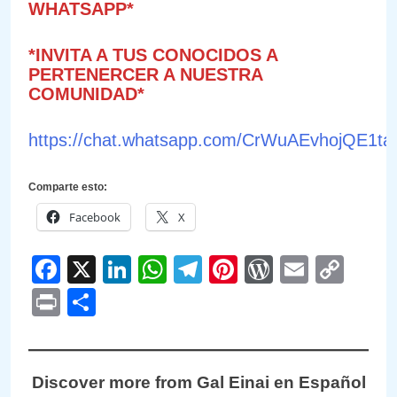
WHATSAPP*
*INVITA A TUS CONOCIDOS A
PERTENERCER A NUESTRA
COMUNIDAD*
https://chat.whatsapp.com/CrWuAEvhojQE1
Comparte esto:
Facebook
X
Facebook
X
LinkedIn
WhatsApp
Telegram
Pinterest
WordPre
Email
Cop
Link
Print
Compartir
Discover more from Gal Einai en Español