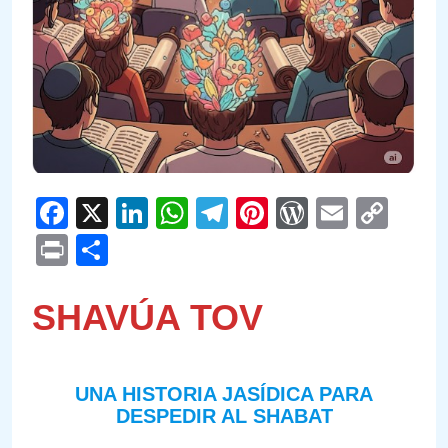
Facebook
X
LinkedIn
WhatsApp
Telegram
Pinterest
WordPre
Email
Cop
Link
Print
Compartir
SHAVÚA TOV
UNA HISTORIA JASÍDICA PARA
DESPEDIR AL SHABAT