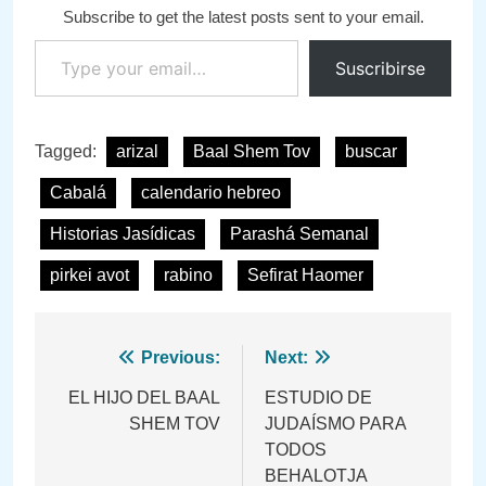
Subscribe to get the latest posts sent to your email.
Type your email…
Suscribirse
Tagged:
arizal
Baal Shem Tov
buscar
Cabalá
calendario hebreo
Historias Jasídicas
Parashá Semanal
pirkei avot
rabino
Sefirat Haomer
Navegación
Previous:
Next:
de
EL HIJO DEL BAAL
ESTUDIO DE
SHEM TOV
JUDAÍSMO PARA
entradas
TODOS
BEHALOTJA