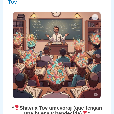
Tov
*
Shavua Tov umevoraj (que tengan
una buena y bendecida)
*