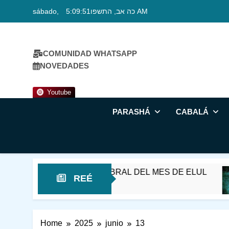
Skip
sábado, כה אב, התשפו
5:09:52 AM
to
content
COMUNIDAD WHATSAPP
NOVEDADES
Youtube
PARASHÁ
CABALÁ
HÁT REÉ – EN EL UMBRAL DEL MES DE ELUL
REÉ
Home
2025
junio
13