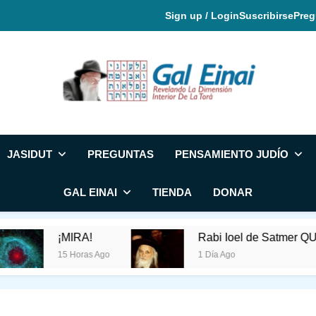
Sign up / Login
Suscribirse
Preg
Gal Einai En Espa
JASIDUT
PREGUNTAS
PENSAMIENTO JUDÍO
GAL EINAI
TIENDA
DONAR
¡MIRA!
Rabi Ioel de Satmer QUERÍ
15 Horas Ago
1 Día Ago