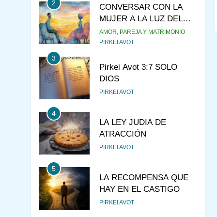
2
CONVERSAR CON LA
MUJER A LA LUZ DEL
JUDAÍSMO
AMOR, PAREJA Y MATRIMONIO
PIRKEI AVOT
3
Pirkei Avot 3:7 SOLO
DIOS
PIRKEI AVOT
4
LA LEY JUDIA DE
ATRACCIÓN
PIRKEI AVOT
5
LA RECOMPENSA QUE
HAY EN EL CASTIGO
PIRKEI AVOT