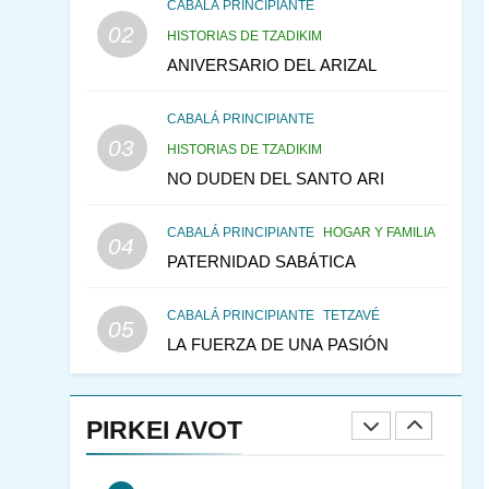
CABALÁ Y JASIDUT: EL
CABALÁ PRINCIPIANTE
02
CONSEJO DE LOS
HISTORIAS DE TZADIKIM
PADRES
ANIVERSARIO DEL ARIZAL
PENSAMIENTO JUDÍO
PIRKEI AVOT
CABALÁ PRINCIPIANTE
146
LA RECONSTRUCCIÓN
03
HISTORIAS DE TZADIKIM
DEL TEMPLO Y LA
NO DUDEN DEL SANTO ARI
ALEGRÍA EN MEDIO DE
MES DE MENAJEM AV
LA TRISTEZA
PENSAMIENTO JUDÍO
CABALÁ PRINCIPIANTE
HOGAR Y FAMILIA
04
147
VEAMOS ¿POR QUÉ
PATERNIDAD SABÁTICA
IEHOSHÚA? Y LA QUEJA
DE LAS MUJERES
PENSAMIENTO JUDÍO
CABALÁ PRINCIPIANTE
TETZAVÉ
05
PIRKEI AVOT
LA FUERZA DE UNA PASIÓN
1
RAZI ¿QUIÉN ES SABIO?
PIRKEI AVOT
JASIDUT
NIÑOS