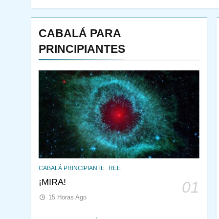
CABALÁ PARA
PRINCIPIANTES
144
¿QUIÉN ES SABIO? EL
CABALÁ PRINCIPIANTE
REE
QUE VE LO QUE VA A
¡MIRA!
01
NACER
PENSAMIENTO JUDÍO
15 Horas Ago
PIRKEI AVOT
145