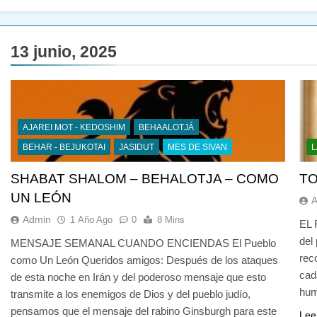
13 junio, 2025
AJAREI MOT - KEDOSHIM
BEHAALOTJÁ
BEHAR - BEJUKOTAI
JASIDUT
MES DE SIVAN
L
SHABAT SHALOM – BEHALOTJA – COMO
T
UN LEÓN
Admin
1 Año Ago
0
8 Mins
EL 
del
MENSAJE SEMANAL CUANDO ENCIENDAS El Pueblo
rec
como Un León Queridos amigos: Después de los ataques
cad
de esta noche en Irán y del poderoso mensaje que esto
hum
transmite a los enemigos de Dios y del pueblo judío,
pensamos que el mensaje del rabino Ginsburgh para este
Lee