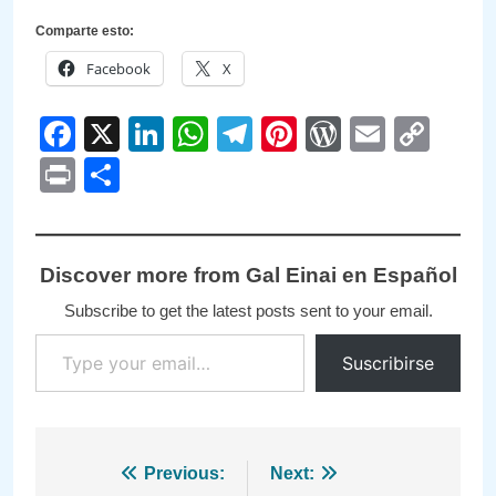
Comparte esto:
Facebook
X
Facebook
X
LinkedIn
WhatsApp
Telegram
Pinterest
WordPre
Email
Cop
Link
Print
Compartir
Discover more from Gal Einai en Español
Subscribe to get the latest posts sent to your email.
Type your email…
Suscribirse
Navegación
Previous:
Next: