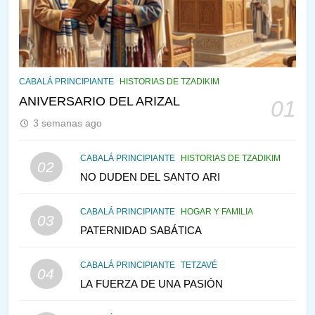
VE LO QUE VA A NACER
PENSAMIENTO JUDÍO
PIRKEI AVOT
144
CABALÁ Y JASIDUT: EL
CABALÁ PRINCIPIANTE
HISTORIAS DE TZADIKIM
CONSEJO DE LOS PADRES
ANIVERSARIO DEL ARIZAL
01
PENSAMIENTO JUDÍO
PIRKEI AVOT
3 semanas ago
145
CABALÁ PRINCIPIANTE
HISTORIAS DE TZADIKIM
02
LA RECONSTRUCCIÓN DEL
NO DUDEN DEL SANTO ARI
TEMPLO Y LA ALEGRÍA EN
MEDIO DE LA TRISTEZA
MES DE MENAJEM AV
CABALÁ PRINCIPIANTE
HOGAR Y FAMILIA
03
PENSAMIENTO JUDÍO
PATERNIDAD SABÁTICA
146
CABALÁ PRINCIPIANTE
TETZAVÉ
VEAMOS ¿POR QUÉ
04
LA FUERZA DE UNA PASIÓN
IEHOSHÚA? Y LA QUEJA DE
LAS MUJERES
PENSAMIENTO JUDÍO
PIRKEI AVOT