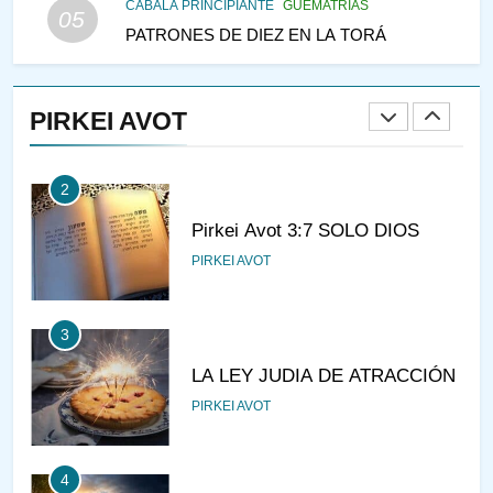
CABALÁ PRINCIPIANTE
GUEMATRIAS
05
PATRONES DE DIEZ EN LA TORÁ
1
CONVERSAR CON LA MUJER
A LA LUZ DEL JUDAÍSMO
PIRKEI AVOT
AMOR, PAREJA Y MATRIMONIO
PIRKEI AVOT
2
Pirkei Avot 3:7 SOLO DIOS
PIRKEI AVOT
3
LA LEY JUDIA DE ATRACCIÓN
PIRKEI AVOT
4