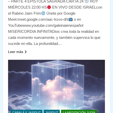
– PARTE 4 EPÍSTOLA SAGRADA CARTA 24
HOY
MIÉRCOLES 22:00 HS
EN VIVO DESDE ISRAELcon
el Rabino Jaim Frim
Únete por Google
Meet:meet.google.com/aac-ksvo-dht
o en
YouTubewww.youtube.com/galeinaienespañol
MISERICORDIA INFINITADios crea toda la realidad en
cada momento nuevamente, y también supervisa lo que
sucede en ella. La profundidad…
Leer más
CABALÁ Y JASIDUT
JASIDUT
LA MEDITACIÓN JUDÍA