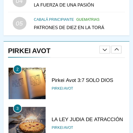
04
LA FUERZA DE UNA PASIÓN
IEHOSHÚA? Y LA QUEJA DE
LAS MUJERES
PENSAMIENTO JUDÍO
PIRKEI AVOT
CABALÁ PRINCIPIANTE
GUEMATRIAS
05
PATRONES DE DIEZ EN LA TORÁ
1
CONVERSAR CON LA MUJER
A LA LUZ DEL JUDAÍSMO
PIRKEI AVOT
AMOR, PAREJA Y MATRIMONIO
PIRKEI AVOT
2
Pirkei Avot 3:7 SOLO DIOS
PIRKEI AVOT
3
LA LEY JUDIA DE ATRACCIÓN
PIRKEI AVOT