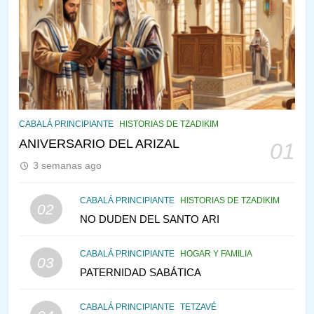
143
¿QUIÉN ES SABIO? EL QUE
VE LO QUE VA A NACER
PENSAMIENTO JUDÍO
PIRKEI AVOT
144
CABALÁ Y JASIDUT: EL
CABALÁ PRINCIPIANTE
HISTORIAS DE TZADIKIM
CONSEJO DE LOS PADRES
ANIVERSARIO DEL ARIZAL
01
PENSAMIENTO JUDÍO
PIRKEI AVOT
3 semanas ago
145
CABALÁ PRINCIPIANTE
HISTORIAS DE TZADIKIM
02
LA RECONSTRUCCIÓN DEL
NO DUDEN DEL SANTO ARI
TEMPLO Y LA ALEGRÍA EN
MEDIO DE LA TRISTEZA
MES DE MENAJEM AV
CABALÁ PRINCIPIANTE
HOGAR Y FAMILIA
03
PENSAMIENTO JUDÍO
PATERNIDAD SABÁTICA
146
CABALÁ PRINCIPIANTE
TETZAVÉ
VEAMOS ¿POR QUÉ