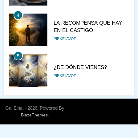
4
LA RECOMPENSA QUE HAY
EN EL CASTIGO
PIRKEI AVOT
5
¿DE DÓNDE VIENES?
PIRKEI AVOT
6
JUDAÍSMO PARA TODOS
Gal Einai - 2026. Powered By
AJAREI KEDOSHIM
.
BlazeThemes
AJAREI MOT - KEDOSHIM
ESTUDIO DE JASIDUT
7