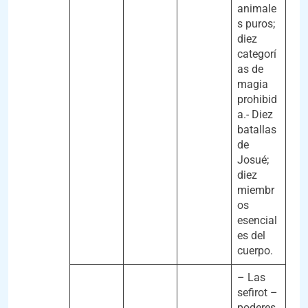
animale
s puros;
diez
categorí
as de
magia
prohibid
a.- Diez
batallas
de
Josué;
diez
miembr
os
esencial
es del
cuerpo.
– Las
sefirot –
poderes