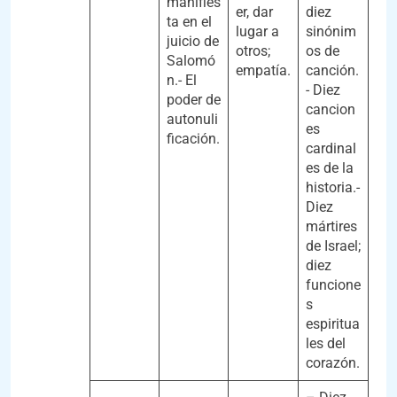
manifies
er, dar
diez
ta en el
lugar a
sinónim
juicio de
otros;
os de
Salomó
empatía.
canción.
n.- El
- Diez
poder de
cancion
autonuli
es
ficación.
cardinal
es de la
historia.-
Diez
mártires
de Israel;
diez
funcione
s
espiritua
les del
corazón.