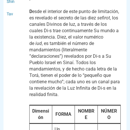
Shin
D
esde el interior de este punto de limitación,
Tav
es revelado el secreto de las diez
sefirot
, los
canales Divinos de luz, a través de los
cuales Di-s trae continuamente Su mundo a
la existencia. Diez, el valor numérico
de
iud
, es también el número de
mandamientos (literalmente
“declaraciones”) revelados por Di-s a Su
Pueblo Israel en Sinaí. Todos los
mandamientos, y de hecho cada letra de la
Torá, tienen el poder de lo “pequeño que
contiene mucho”; cada uno es un canal para
la revelación de la Luz Infinita de Di-s en la
realidad finita.
Dimensi
NOMBR
NÚMER
FORMA
ón
E
O
Un