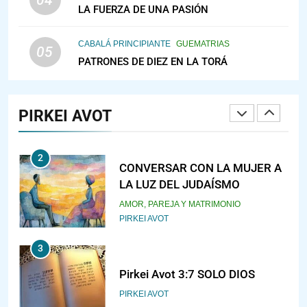
04
LA FUERZA DE UNA PASIÓN
IEHOSHÚA? Y LA QUEJA DE LAS
MUJERES
PENSAMIENTO JUDÍO
PIRKEI AVOT
CABALÁ PRINCIPIANTE
GUEMATRIAS
05
PATRONES DE DIEZ EN LA TORÁ
1
RAZI ¿QUIÉN ES SABIO?
PIRKEI AVOT
JASIDUT
NIÑOS
2
CONVERSAR CON LA MUJER A
LA LUZ DEL JUDAÍSMO
AMOR, PAREJA Y MATRIMONIO
PIRKEI AVOT
3
Pirkei Avot 3:7 SOLO DIOS
PIRKEI AVOT