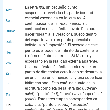
L
a letra
iud
, un pequeño punto
Alef
suspendido, revela la chispa de bondad
esencial escondida en la letra
tet
. A
Beit
continuación del
tzimtzum
inicial (la
contracción de la Infinita Luz de Di-s para
Guimel
hacer “lugar” a la Creación), quedó dentro
del espacio vacío un punto potencial e
Dalet
individual o “impresión”. El secreto de este
punto es el poder del Infinito de contener el
Hei
fenómeno finito dentro del Si Mismo, y
expresarlo en la realidad externa aparente.
Vav
Una manifestación finita comienza de un
punto de dimensión cero, luego se desarrolla
Zain
en una línea unidimensional y una superficie
bidimensional. Esto está insinuado en la
Jet
escritura completa de la letra i
ud
(
iud-vav-
dalet
): “punto” (
iud
), “línea” (
vav
), “superficie”
Tet
(
dalet
). Estas tres etapas corresponden en
cabalá a: “punto (
necudá
), “espectro”
Iud
(
sefirá
), “figura” (
partzuf
). El punto inicial, el