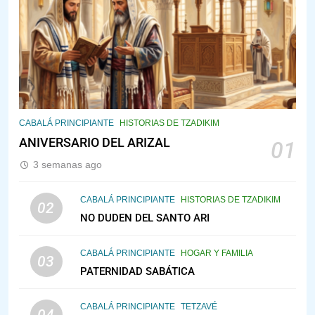
144
¿QUIÉN ES SABIO? EL QUE VE
LO QUE VA A NACER
PENSAMIENTO JUDÍO
PIRKEI AVOT
145
CABALÁ Y JASIDUT: EL
CABALÁ PRINCIPIANTE
HISTORIAS DE TZADIKIM
CONSEJO DE LOS PADRES
ANIVERSARIO DEL ARIZAL
01
PENSAMIENTO JUDÍO
PIRKEI AVOT
3 semanas ago
146
CABALÁ PRINCIPIANTE
HISTORIAS DE TZADIKIM
02
LA RECONSTRUCCIÓN DEL
NO DUDEN DEL SANTO ARI
TEMPLO Y LA ALEGRÍA EN
MEDIO DE LA TRISTEZA
MES DE MENAJEM AV
CABALÁ PRINCIPIANTE
HOGAR Y FAMILIA
03
PENSAMIENTO JUDÍO
PATERNIDAD SABÁTICA
147
CABALÁ PRINCIPIANTE
TETZAVÉ
VEAMOS ¿POR QUÉ