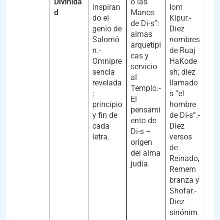
Divinida
o las
inspiran
Iom
d
Manos
do el
Kipur.-
de Di-s”:
genio de
Diez
almas
Salomó
nombres
arquetípi
n.-
de Ruaj
cas y
Omnipre
HaKode
servicio
sencia
sh; diez
al
revelada
llamado
Templo.-
;
s “el
El
principio
hombre
pensami
y fin de
de Di-s”.-
ento de
cada
Diez
Di-s –
letra.
versos
origen
de
del alma
Reinado,
judía.
Remem
branza y
Shofar.-
Diez
sinónim