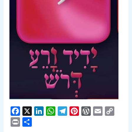
Facebook
X
LinkedIn
WhatsApp
Telegram
Pinterest
WordPre
Email
Cop
Link
Print
Compartir