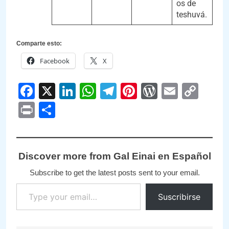
os de
teshuvá.
Comparte esto:
Facebook
X
Facebook
X
LinkedIn
WhatsApp
Telegram
Pinterest
WordPre
Email
Cop
Link
Print
Compartir
Discover more from Gal Einai en Español
Subscribe to get the latest posts sent to your email.
Suscribirse