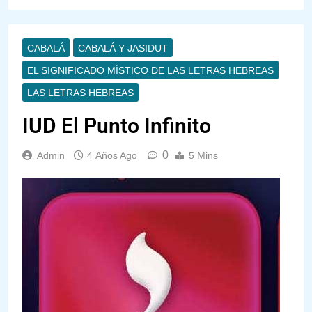
CABALÁ
CABALÁ Y JASIDUT
EL SIGNIFICADO MÍSTICO DE LAS LETRAS HEBREAS
LAS LETRAS HEBREAS
IUD El Punto Infinito
0
Admin
4 Años Ago
5 Mins