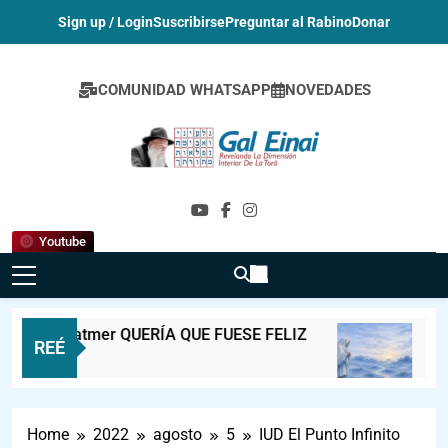
Sign up / Login
Suscribirse
Preguntar al Rabino
Donar
COMUNIDAD WHATSAPP
NOVEDADES
Gal Einai En
Español
Youtube
el de Satmer QUERÍA QUE FUESE FELIZ
DESVI
REÉ
s Ago
1 Hora A
Home
2022
agosto
5
IUD El Punto Infinito