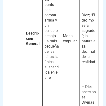
punto
con
corona
Diez; “El
arriba y
décimo
un
será
sendero
sagrado
Descrip
debajo.
Mano;
”; la
ción
La más
empujar.
naturale
General
pequeña
za
de las
decimal
letras; la
de la
única
realidad.
suspend
ida en el
aire.
– Diez
asercion
es
Divinas