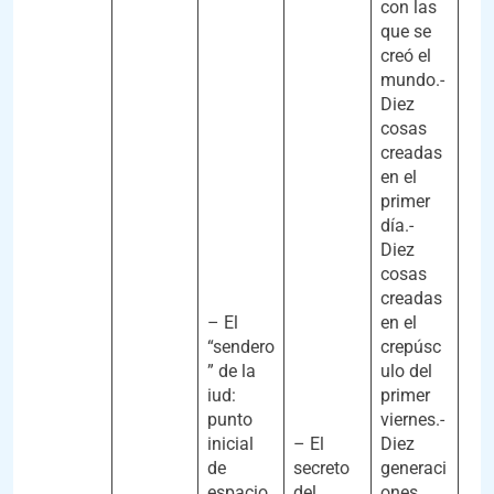
con las
que se
creó el
mundo.-
Diez
cosas
creadas
en el
primer
día.-
Diez
cosas
creadas
– El
en el
“sendero
crepúsc
” de la
ulo del
iud:
primer
punto
viernes.-
inicial
– El
Diez
de
secreto
generaci
espacio
del
ones