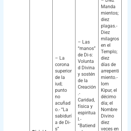
– Diez
Manda
mientos;
diez
plagas.-
Diez
milagros
– Las
en el
“manos”
Templo;
de Di-s:
– La
diez
Volunta
corona
días de
d Divina
superior
arrepenti
y sostén
de la
miento.-
de la
iud;
Iom
Creación
punto
Kipur, el
.-
no
décimo
Caridad,
acuñad
día; el
física y
o.- “La
Nombre
espiritua
sabidurí
Divino
l.-
a de Di-
diez
“Batiend
s”
veces en