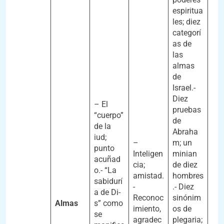
espiritua
les; diez
categorí
as de
las
almas
de
Israel.-
Diez
– El
pruebas
“cuerpo”
de
de la
Abraha
iud;
–
m; un
punto
Inteligen
minian
acuñad
cia;
de diez
o.- “La
amistad.
hombres
sabidurí
-
.- Diez
a de Di-
Reconoc
sinónim
Almas
s” como
imiento,
os de
se
agradec
plegaria;