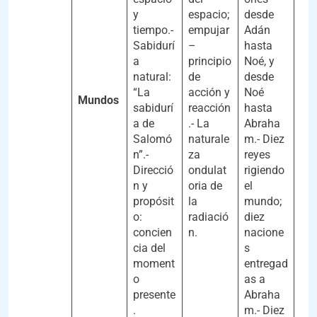
y
espacio;
desde
tiempo.-
empujar
Adán
Sabidurí
–
hasta
a
principio
Noé, y
natural:
de
desde
“La
acción y
Noé
Mundos
sabidurí
reacción
hasta
a de
.- La
Abraha
Salomó
naturale
m.- Diez
n”.-
za
reyes
Direcció
ondulat
rigiendo
n y
oria de
el
propósit
la
mundo;
o:
radiació
diez
concien
n.
nacione
cia del
s
moment
entregad
o
as a
presente
Abraha
.
m.- Diez