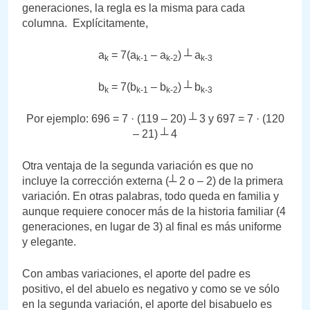
generaciones, la regla es la misma para cada
columna. Explícitamente,
a
= 7(a
– a
) ┴ a
k
k-1
k-2
k-3
b
= 7(b
– b
) ┴ b
k
k-1
k-2
k-3
Por ejemplo: 696 = 7 · (119 – 20) ┴ 3 y 697 = 7 · (120
– 21) ┴ 4
Otra ventaja de la segunda variación es que no
incluye la corrección externa (┴ 2 o – 2) de la primera
variación. En otras palabras, todo queda en familia y
aunque requiere conocer más de la historia familiar (4
generaciones, en lugar de 3) al final es más uniforme
y elegante.
Con ambas variaciones, el aporte del padre es
positivo, el del abuelo es negativo y como se ve sólo
en la segunda variación, el aporte del bisabuelo es