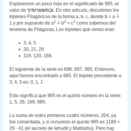
Exploremos un poco más en el significado de 985, el
valor de
וּבְמִשְׁאֲרוֹתֶיךָ
. En otro articulo, discutimos los
tripletes Pitagóricos de la forma a, b, c, donde b = a ┴
2
2
2
1 y por supuesto de a
┴ b
= c
como sabemos del
teorema de Pitágoras, Los tripletes que vimos eran
3, 4, 5
20, 21, 29
119, 120, 169.
El siguiente de la serie es 696, 697, 985. Entonces,
aquí hemos encontrado a 985. El triplete precedente a
3, 4, 5 es: 0, 1, 1
Esto significa que 985 es el quinto número en la serie:
1, 5, 29, 169, 985.
La suma de estos primeros cuatro números, 204, ya
fue comentada, y si incluimos el quinto 985 es 1189 =
29 · 41 (el secreto de Iehudit y Matitiahu). Pero hay