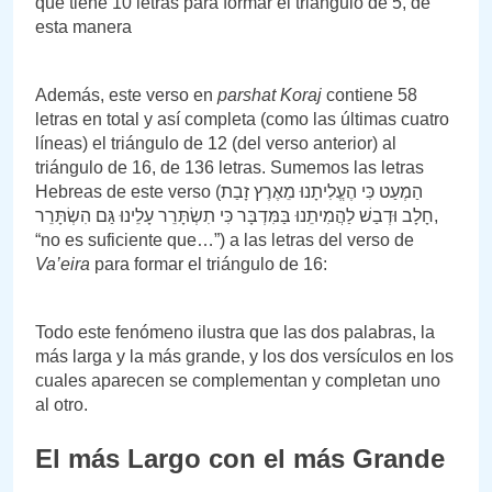
que tiene 10 letras para formar el triángulo de 5, de
esta manera
Además, este verso en
parshat
Koraj
contiene 58
letras en total y así completa (como las últimas cuatro
líneas) el triángulo de 12 (del verso anterior) al
triángulo de 16, de 136 letras. Sumemos las letras
Hebreas de este verso (הַמְעַט כִּי הֶעֱלִיתָנוּ מֵאֶרֶץ זָבַת
חָלָב וּדְבַשׁ לַהֲמִיתֵנוּ בַּמִּדְבָּר כִּי תִשְׂתָּרֵר עָלֵינוּ גַּם הִשְׂתָּרֵר,
“no es suficiente que…”) a las letras del verso de
Va’eira
para formar el triángulo de 16:
Todo este fenómeno ilustra que las dos palabras, la
más larga y la más grande, y los dos versículos en los
cuales aparecen se complementan y completan uno
al otro.
El más Largo con el más Grande