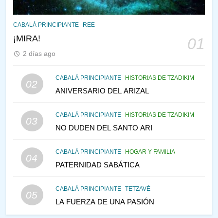
145
CABALÁ Y JASIDUT: EL
CABALÁ PRINCIPIANTE
REE
CONSEJO DE LOS PADRES
¡MIRA!
01
PENSAMIENTO JUDÍO
PIRKEI AVOT
2 días ago
146
CABALÁ PRINCIPIANTE
HISTORIAS DE TZADIKIM
02
LA RECONSTRUCCIÓN DEL
ANIVERSARIO DEL ARIZAL
TEMPLO Y LA ALEGRÍA EN
MEDIO DE LA TRISTEZA
MES DE MENAJEM AV
CABALÁ PRINCIPIANTE
HISTORIAS DE TZADIKIM
03
PENSAMIENTO JUDÍO
NO DUDEN DEL SANTO ARI
147
CABALÁ PRINCIPIANTE
HOGAR Y FAMILIA
VEAMOS ¿POR QUÉ
04
PATERNIDAD SABÁTICA
IEHOSHÚA? Y LA QUEJA DE
LAS MUJERES
PENSAMIENTO JUDÍO
PIRKEI AVOT
CABALÁ PRINCIPIANTE
TETZAVÉ
05
LA FUERZA DE UNA PASIÓN
1