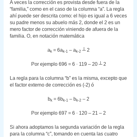
A veces la corrección es provista desde fuera de la
“familia,” como en el caso de la columna “a”. La regla
ahí puede ser descrita como: el hijo es igual a 6 veces
su padre menos su abuelo más 2, donde el 2 es un
mero factor de corrección viniendo de afuera de la
familia. O, en notación matemática
a
= 6a
– a
┴ 2
k
k-1
k-2
Por ejemplo 696 = 6 · 119 – 20 ┴ 2
La regla para la columna “b” es la misma, excepto que
el factor externo de corrección es (-2) ó
b
= 6b
– b
– 2
k
k-1
k-2
Por ejemplo 697 = 6 · 120 – 21 – 2
Si ahora adoptamos la segunda variación de la regla
para la columna “c”, tomando en cuenta las cuatro