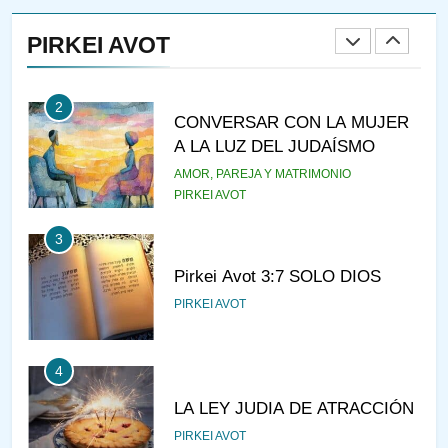
RAZI ¿QUIÉN ES SABIO?
PIRKEI AVOT
JASIDUT
NIÑOS
2
CONVERSAR CON LA MUJER
A LA LUZ DEL JUDAÍSMO
AMOR, PAREJA Y MATRIMONIO
PIRKEI AVOT
3
Pirkei Avot 3:7 SOLO DIOS
PIRKEI AVOT
4
LA LEY JUDIA DE ATRACCIÓN
PIRKEI AVOT