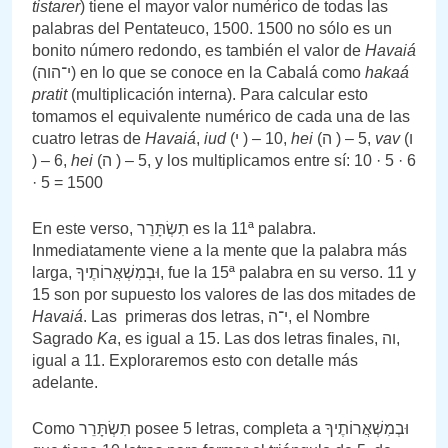
tistarer
) tiene el mayor valor numérico de todas las
palabras del Pentateuco, 1500. 1500 no sólo es un
bonito número redondo, es también el valor de
Havaiá
(י־הוה) en lo que se conoce en la Cabalá como
hakaá
pratit
(multiplicación interna). Para calcular esto
tomamos el equivalente numérico de cada una de las
cuatro letras de
Havaiá
,
iud
(י ) – 10,
hei
(ה ) – 5,
vav
(ו
) – 6,
hei
(ה ) – 5, y los multiplicamos entre sí: 10 · 5 · 6
· 5 = 1500
En este verso, תִשְׂתָּרֵר es la 11ª palabra.
Inmediatamente viene a la mente que la palabra más
larga, וּבְמִשְׁאֲרוֹתֶיךָ, fue la 15ª palabra en su verso. 11 y
15 son por supuesto los valores de las dos mitades de
Havaiá
. Las primeras dos letras, י־ה, el Nombre
Sagrado
Ka
, es igual a 15. Las dos letras finales, וה,
igual a 11. Exploraremos esto con detalle más
adelante.
Como תִשְׂתָּרֵר posee 5 letras, completa a וּבְמִשְׁאֲרוֹתֶיךָ