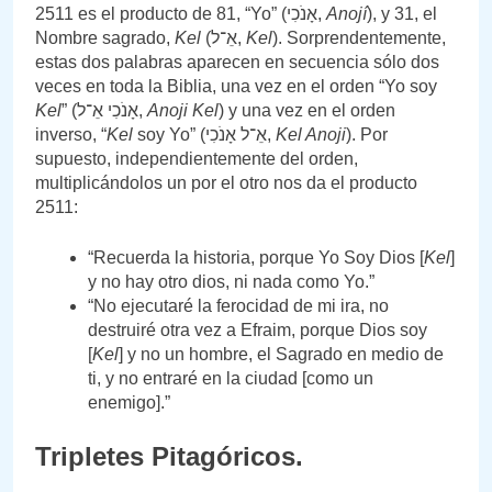
2511 es el producto de 81, “Yo” (אָנֹכִי,
Anojí
), y 31, el
Nombre sagrado,
Kel
(אֵ־ל,
Kel
). Sorprendentemente,
estas dos palabras aparecen en secuencia sólo dos
veces en toda la Biblia, una vez en el orden “Yo soy
Kel
” (אָנֹכִי אֵ־ל,
Anoji Kel
) y una vez en el orden
inverso, “
Kel
soy Yo” (אֵ־ל אָנֹכִי,
Kel Anoji
). Por
supuesto, independientemente del orden,
multiplicándolos un por el otro nos da el producto
2511:
“Recuerda la historia, porque Yo Soy Dios [
Kel
]
y no hay otro dios, ni nada como Yo.”
“No ejecutaré la ferocidad de mi ira, no
destruiré otra vez a Efraim, porque Dios soy
[
Kel
] y no un hombre, el Sagrado en medio de
ti, y no entraré en la ciudad [como un
enemigo].”
Tripletes Pitagóricos.