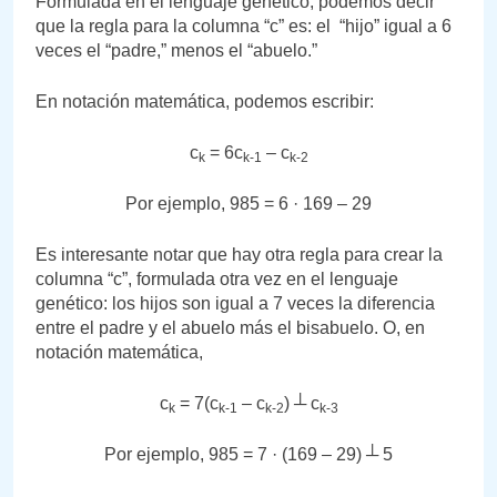
Formulada en el lenguaje genético, podemos decir
que la regla para la columna “c” es: el “hijo” igual a 6
veces el “padre,” menos el “abuelo.”
En notación matemática, podemos escribir:
c
= 6c
– c
k
k-1
k-2
Por ejemplo, 985 = 6 · 169 – 29
Es interesante notar que hay otra regla para crear la
columna “c”, formulada otra vez en el lenguaje
genético: los hijos son igual a 7 veces la diferencia
entre el padre y el abuelo más el bisabuelo. O, en
notación matemática,
c
= 7(c
– c
) ┴ c
k
k-1
k-2
k-3
Por ejemplo, 985 = 7 · (169 – 29) ┴ 5