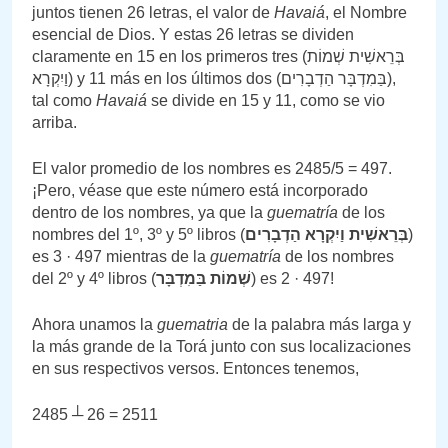
juntos tienen 26 letras, el valor de
Havaiá
, el Nombre
esencial de Dios. Y estas 26 letras se dividen
claramente en 15 en los primeros tres (בְּרֵאשִׁית שְׁמוֹת
וַיִקְרָא) y 11 más en los últimos dos (בַּמִדְבָּר הַדְבָרִים),
tal como
Havaiá
se divide en 15 y 11, como se vio
arriba.
El valor promedio de los nombres es 2485/5 = 497.
¡Pero, véase que este número está incorporado
dentro de los nombres, ya que la
guematría
de los
nombres del 1º, 3º y 5º libros (
בְּרֵאשִׁית וַיִקְרָא הַדְבָרִים
)
es 3 · 497 mientras de la
guematría
de los nombres
del 2º y 4º libros (
שְׁמוֹת בַּמִדְבָּר
) es 2 · 497!
Ahora unamos la
guematria
de la palabra más larga y
la más grande de la Torá junto con sus localizaciones
en sus respectivos versos. Entonces tenemos,
2485 ┴ 26 = 2511