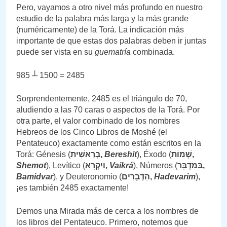
Pero, vayamos a otro nivel más profundo en nuestro
estudio de la palabra más larga y la más grande
(numéricamente) de la Torá. La indicación más
importante de que estas dos palabras deben ir juntas
puede ser vista en su
guematría
combinada.
985 ┴ 1500 = 2485
Sorprendentemente, 2485 es el triángulo de 70,
aludiendo a las 70 caras o aspectos de la Torá. Por
otra parte, el valor combinado de los nombres
Hebreos de los Cinco Libros de Moshé (el
Pentateuco) exactamente como están escritos en la
Torá: Génesis (
בְּרֵאשִׁית,
Bereshit
), Éxodo (
שְׁמוֹת,
Shemot
), Levítico (
וַיִקְרָא,
Vaikrá
), Números (
בַּמִדְבָּר,
Bamidvar
), y Deuteronomio (
הַדְבָרִים,
Hadevarim
),
¡es también 2485 exactamente!
Demos una Mirada más de cerca a los nombres de
los libros del Pentateuco. Primero, notemos que