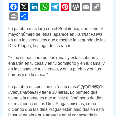
Facebook
X
LinkedIn
WhatsApp
Telegram
Pinterest
WordPre
Email
Cop
Link
Print
Compartir
La palabra más larga en el Pentateuco, que tiene el
mayor número de letras, aparece en
Parshat Vaeira
,
en uno los versículos que describe la segunda de las
Diez Plagas, la plaga de las ranas.
“El río se hacinará por las ranas y estas subirán y
entrarán en tu casa y en tu dormitorio y en tu cama, y
en las casas de tus siervos, y en tu pueblo y en tus
hornos y en tu masa.”
La palabra en cuestión es “en tu masa” (וּבְמִשְׁאֲרוֹתֶיךָ,
uvemisharoteja
) y tiene 10 letras. Lo primero que
viene a la mente es que tal vez el fenómeno de diez
se relaciona con las Diez Plagas mismas, como
diciendo que las diez Plagas están aludidas en esta
inusual palabra que aparece en el contexto de la