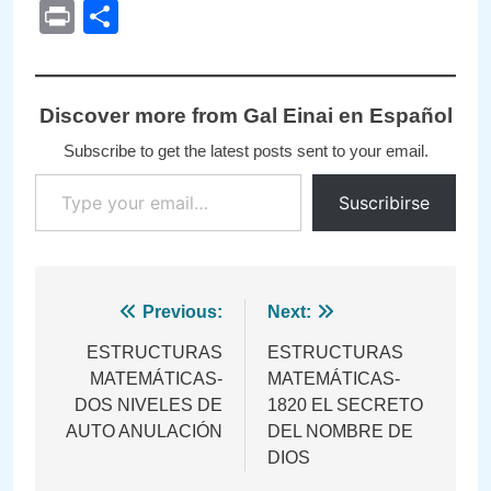
Link
Print
Compartir
Discover more from Gal Einai en Español
Subscribe to get the latest posts sent to your email.
Type your email…
Suscribirse
Navegación
Previous:
Next:
de
ESTRUCTURAS
ESTRUCTURAS
MATEMÁTICAS-
MATEMÁTICAS-
entradas
DOS NIVELES DE
1820 EL SECRETO
AUTO ANULACIÓN
DEL NOMBRE DE
DIOS