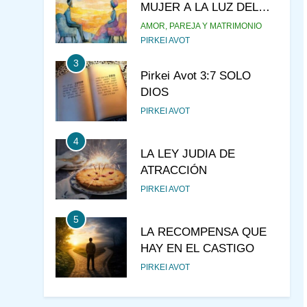
MUJER A LA LUZ DEL
JUDAÍSMO
AMOR, PAREJA Y MATRIMONIO
PIRKEI AVOT
3
Pirkei Avot 3:7 SOLO
DIOS
PIRKEI AVOT
4
LA LEY JUDIA DE
ATRACCIÓN
PIRKEI AVOT
5
LA RECOMPENSA QUE
HAY EN EL CASTIGO
PIRKEI AVOT
6