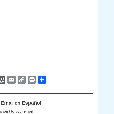
App
egram
interest
WordPress
Email
Copy
Print
Compartir
Link
 Einai en Español
s sent to your email.