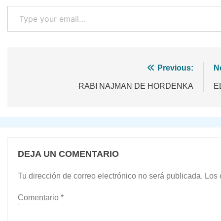
Type your email…
Navegación
Previous:
N
de
RABI NAJMAN DE HORDENKA
E
entradas
DEJA UN COMENTARIO
Tu dirección de correo electrónico no será publicada.
Los 
Comentario
*