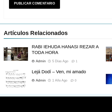
Artículos Relacionados
RABI IEHUDA HANASI REZAR A
TODA HORA
Admin
5 Días Ago
1
Lejá Dodí – Ven, mi amado
Admin
1 Año Ago
0