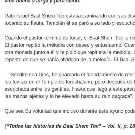
vida buena y larga y para salud.
Rabi Israel Baal Shem Tob estaba caminando con sus discí
tocando su flauta. También él se paró a su lado y escuch
Cuando el pastor terminó de tocar, el Baal Shem Tov le dio
El pastor repitió la melodía con deseo y entusiasmo. Cua
otra moneda junto a él y le pidió que repitiera la melodía.
repente de que se había olvidado de la melodía. El Baal S
– “Bendito sea Dios, he guardado el mandamiento de redim
los levitas en el Templo de Ierushalaim, pero después de l
escuchaba entre los gentiles. Hasta que llegó a este past
las manos ajenas y lo he elevado hasta su raíz sagrada”.
Que sea Su voluntad que incluso durante este ayuno poda
(“Todas las historias de Baal Shem Tov” – Vol. II, p. 28