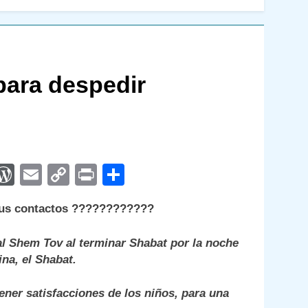
para despedir
App
egram
interest
WordPress
Email
Copy
Print
Compartir
Link
tus contactos
????????????
al Shem Tov al terminar Shabat por la noche
na, el Shabat.
ener satisfacciones de los niños, para una