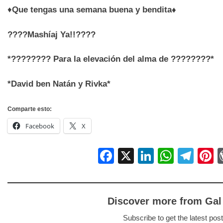
♦️
Que tengas una semana buena y bendita
♦
????
Mashíaj Ya!!
????
*
????????
Para la elevación del alma de
????????
*
*David ben Natán y Rivka*
Comparte esto:
Facebook
X
Facebook
X
LinkedIn
Whats
Tel
P
Discover more from Gal
Subscribe to get the latest post