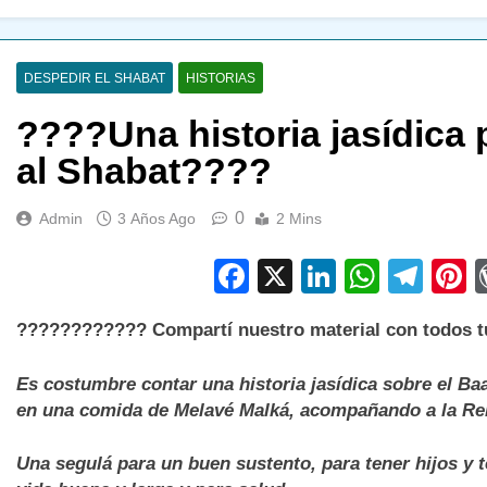
DESPEDIR EL SHABAT
HISTORIAS
????Una historia jasídica 
al Shabat????
0
Admin
3 Años Ago
2 Mins
Facebook
X
LinkedIn
Whats
Tel
P
????????????
Compartí nuestro material con todos 
Es costumbre contar una historia jasídica sobre el Ba
en una comida de Melavé Malká, acompañando a la Rei
Una segulá para un buen sustento, para tener hijos y t