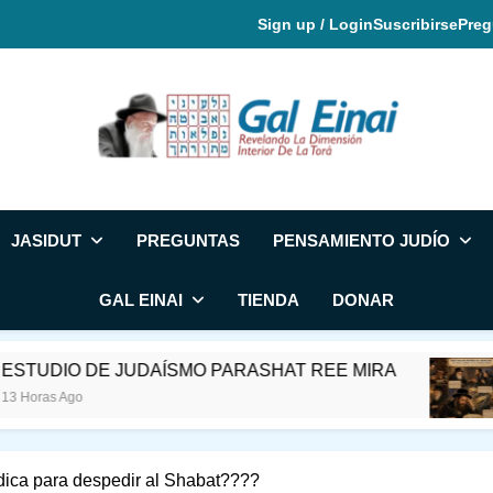
Sign up / Login
Suscribirse
Preg
Gal Einai En Espa
JASIDUT
PREGUNTAS
PENSAMIENTO JUDÍO
GAL EINAI
TIENDA
DONAR
 DE JUDAÍSMO PARASHAT REE MIRA
RAB
o
23 Hor
dica para despedir al Shabat????