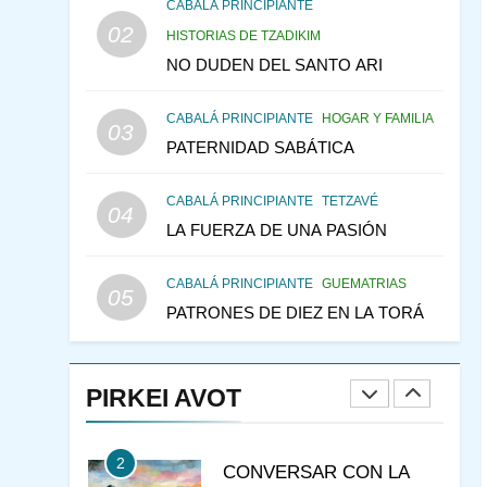
DEL TEMPLO Y LA
CABALÁ PRINCIPIANTE
ALEGRÍA EN MEDIO DE
02
MES DE MENAJEM AV
HISTORIAS DE TZADIKIM
LA TRISTEZA
PENSAMIENTO JUDÍO
NO DUDEN DEL SANTO ARI
146
CABALÁ Y JASIDUT: EL
CABALÁ PRINCIPIANTE
HOGAR Y FAMILIA
CONSEJO DE LOS
03
PATERNIDAD SABÁTICA
PADRES
PENSAMIENTO JUDÍO
PIRKEI AVOT
CABALÁ PRINCIPIANTE
TETZAVÉ
04
147
VEAMOS ¿POR QUÉ
LA FUERZA DE UNA PASIÓN
IEHOSHÚA? Y LA QUEJA
DE LAS MUJERES
PENSAMIENTO JUDÍO
CABALÁ PRINCIPIANTE
GUEMATRIAS
05
PIRKEI AVOT
PATRONES DE DIEZ EN LA TORÁ
1
ESTUDIO DE JUDAÍSMO
PIRKEI AVOT
CURSOS
JASIDUT
2
CONVERSAR CON LA