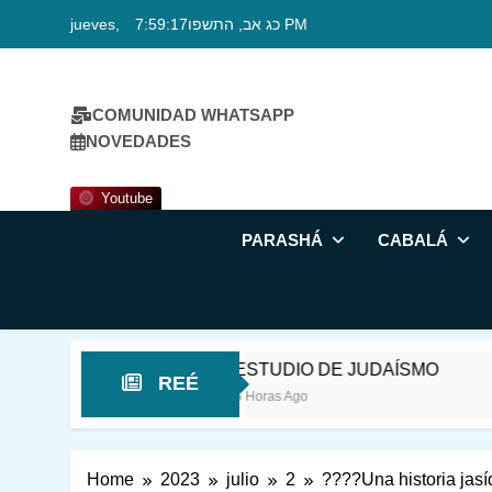
Skip
jueves, כג אב, התשפו
7:59:17 PM
to
content
COMUNIDAD WHATSAPP
NOVEDADES
Youtube
PARASHÁ
CABALÁ
DO
ESTUDIO DE JUDAÍSMO
ESTUDIO
REÉ
5 Horas Ago
13 Horas Ag
Home
2023
julio
2
????Una historia jasí