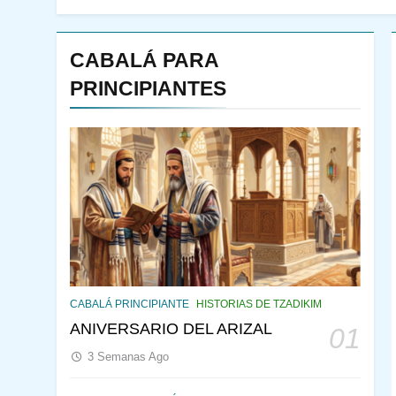
CABALÁ PARA
PRINCIPIANTES
144
¿QUIÉN ES SABIO? EL
QUE VE LO QUE VA A
CABALÁ PRINCIPIANTE
HISTORIAS DE TZADIKIM
NACER
PENSAMIENTO JUDÍO
ANIVERSARIO DEL ARIZAL
01
PIRKEI AVOT
3 Semanas Ago
145
LA RECONSTRUCCIÓN