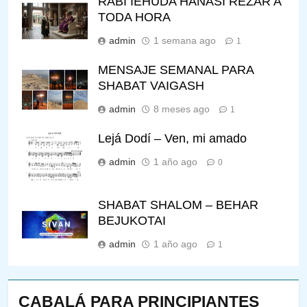
RABI IEHUDA HANASI REZAR A
TODA HORA
admin
1 semana ago
1
MENSAJE SEMANAL PARA
SHABAT VAIGASH
admin
8 meses ago
1
Lejá Dodí – Ven, mi amado
admin
1 año ago
0
SHABAT SHALOM – BEHAR
BEJUKOTAI
admin
1 año ago
1
CABALÁ PARA PRINCIPIANTES