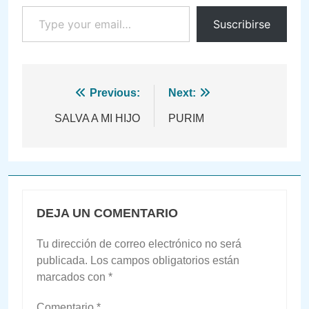
Type your email…
Suscribirse
Navegación
Previous:
Next:
de
SALVA A MI HIJO
PURIM
entradas
DEJA UN COMENTARIO
Tu dirección de correo electrónico no será
publicada.
Los campos obligatorios están
marcados con
*
Comentario
*