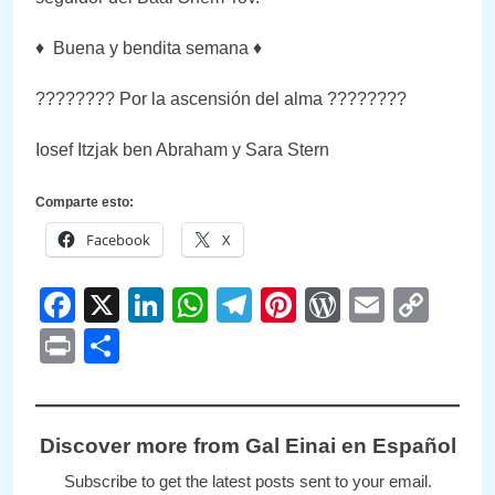
♦️ Buena y bendita semana ♦️
???????? Por la ascensión del alma ????????
Iosef Itzjak ben Abraham y Sara Stern
Comparte esto:
Facebook
X
Facebook
X
LinkedIn
WhatsApp
Telegram
Pinterest
WordPre
Email
Cop
Link
Print
Compartir
Discover more from Gal Einai en Español
Subscribe to get the latest posts sent to your email.