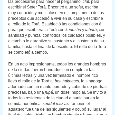
las procesaran para hacer el pergamino,
claf
, para
escribir el Sefer Torá. Encontró a un sofer, escriba
muy conocido y meticuloso en el cumplimento de los
preceptos que accedió a vivir en su casa y escribirle
el rollo de la Torá. Estableció las condiciones con él,
para que escribiera la Torá con
kedushá
y
tahará
, con
santidad y pureza, con todos los cuidados posibles, y
a cambio le garantizo su sustento y el sustento de su
familia, hasta el final de la escritura. El rollo de la Torá
se completó a tiempo.
En un acto impresionante, todos los grandes hombres
de la ciudad fueron honrados con completar las
últimas letras, y una vez terminado el hombre rico
llevó el rollo de la Torá al
beit
hakneset
, la sinagoga,
adornado con un manto bordado y cubierto de piedras
preciosas, bajo una
jupá
, un dosel nupcial. Se invitó a
todos los residentes de la ciudad a participar en la
comida honorifica,
seudat mitzvá
. También el
aguatero fue una de las siguientes y ocupó su lugar al
final del salón. Hela, un hombre simple y honesto, que