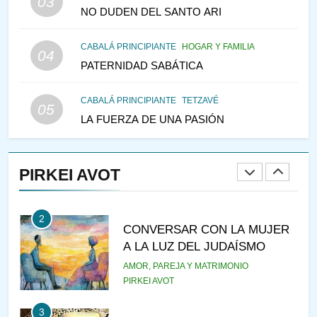
03
NO DUDEN DEL SANTO ARI
147
CABALÁ PRINCIPIANTE
HOGAR Y FAMILIA
VEAMOS ¿POR QUÉ
04
PATERNIDAD SABÁTICA
IEHOSHÚA? Y LA QUEJA DE
LAS MUJERES
PENSAMIENTO JUDÍO
PIRKEI AVOT
CABALÁ PRINCIPIANTE
TETZAVÉ
05
LA FUERZA DE UNA PASIÓN
1
RAZI ¿QUIÉN ES SABIO?
PIRKEI AVOT
JASIDUT
NIÑOS
2
CONVERSAR CON LA MUJER
A LA LUZ DEL JUDAÍSMO
AMOR, PAREJA Y MATRIMONIO
PIRKEI AVOT
3