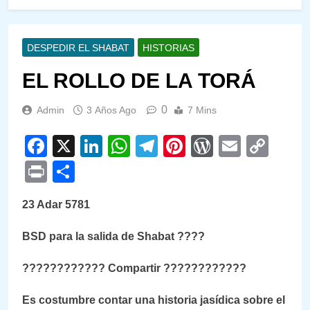
DESPEDIR EL SHABAT
HISTORIAS
EL ROLLO DE LA TORÁ
0
Admin
3 Años Ago
7 Mins
Facebook
X
LinkedIn
WhatsApp
Telegram
Pinterest
WordPre
Email
Cop
Link
Print
Compartir
23 Adar 5781
BSD para la salida de Shabat
????
????????????
Compartir
????????????
Es costumbre contar una historia jasídica sobre el