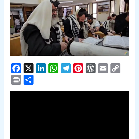
Facebook
X
LinkedIn
WhatsApp
Telegram
Pinterest
WordPre
Email
Cop
Link
Print
Compartir