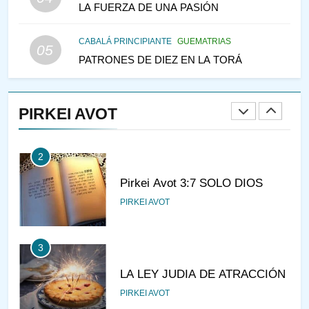
LA FUERZA DE UNA PASIÓN
IEHOSHÚA? Y LA QUEJA DE
LAS MUJERES
PENSAMIENTO JUDÍO
PIRKEI AVOT
CABALÁ PRINCIPIANTE
GUEMATRIAS
05
PATRONES DE DIEZ EN LA TORÁ
1
CONVERSAR CON LA MUJER
A LA LUZ DEL JUDAÍSMO
PIRKEI AVOT
AMOR, PAREJA Y MATRIMONIO
PIRKEI AVOT
2
Pirkei Avot 3:7 SOLO DIOS
PIRKEI AVOT
3
LA LEY JUDIA DE ATRACCIÓN
PIRKEI AVOT