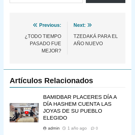
Navegación
Previous:
Next:
de
¿TODO TIEMPO
TZEDAKÁ PARA EL
PASADO FUE
AÑO NUEVO
entradas
MEJOR?
Artículos Relacionados
BAMIDBAR PLACERES DÍA A
DÍA HASHEM CUENTA LAS
JOYAS DE SU PUEBLO
ELEGIDO
admin
1 año ago
0