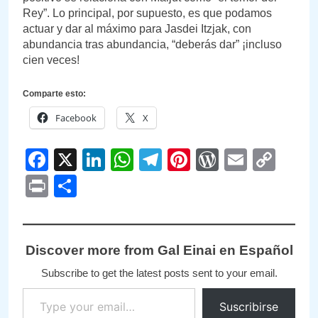
Rey”. Lo principal, por supuesto, es que podamos
actuar y dar al máximo para Jasdei Itzjak, con
abundancia tras abundancia, “deberás dar” ¡incluso
cien veces!
Comparte esto:
Facebook
X
Facebook
X
LinkedIn
WhatsApp
Telegram
Pinterest
WordPre
Email
Cop
Link
Print
Compartir
Discover more from Gal Einai en Español
Subscribe to get the latest posts sent to your email.
Type your email…
Suscribirse