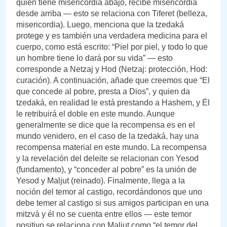
quien tiene misericordia abajo, recibe misericordia
desde arriba — esto se relaciona con Tiferet (belleza,
misericordia). Luego, menciona que la tzedaká
protege y es también una verdadera medicina para el
cuerpo, como está escrito: “Piel por piel, y todo lo que
un hombre tiene lo dará por su vida” — esto
corresponde a Netzaj y Hod (Netzaj: protección, Hod:
curación). A continuación, añade que creemos que “El
que concede al pobre, presta a Dios”, y quien da
tzedaká, en realidad le está prestando a Hashem, y Él
le retribuirá el doble en este mundo. Aunque
generalmente se dice que la recompensa es en el
mundo venidero, en el caso de la tzedaká, hay una
recompensa material en este mundo. La recompensa
y la revelación del deleite se relacionan con Yesod
(fundamento), y “conceder al pobre” es la unión de
Yesod y Maljut (reinado). Finalmente, llega a la
noción del temor al castigo, recordándonos que uno
debe temer al castigo si sus amigos participan en una
mitzvá y él no se cuenta entre ellos — este temor
positivo se relaciona con Maljut como “el temor del