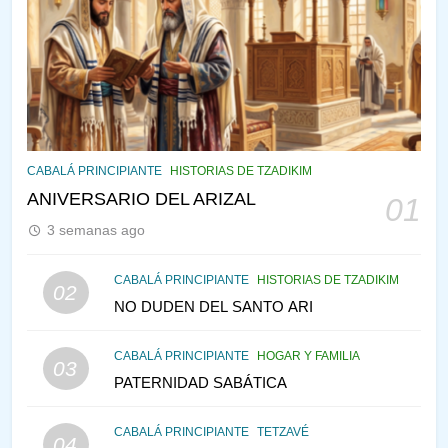
143
¿QUIÉN ES SABIO? EL QUE
VE LO QUE VA A NACER
PENSAMIENTO JUDÍO
PIRKEI AVOT
144
CABALÁ Y JASIDUT: EL
CABALÁ PRINCIPIANTE
HISTORIAS DE TZADIKIM
CONSEJO DE LOS PADRES
ANIVERSARIO DEL ARIZAL
01
PENSAMIENTO JUDÍO
PIRKEI AVOT
3 semanas ago
145
CABALÁ PRINCIPIANTE
HISTORIAS DE TZADIKIM
02
LA RECONSTRUCCIÓN DEL
NO DUDEN DEL SANTO ARI
TEMPLO Y LA ALEGRÍA EN
MEDIO DE LA TRISTEZA
MES DE MENAJEM AV
CABALÁ PRINCIPIANTE
HOGAR Y FAMILIA
03
PENSAMIENTO JUDÍO
PATERNIDAD SABÁTICA
146
CABALÁ PRINCIPIANTE
TETZAVÉ
VEAMOS ¿POR QUÉ
04