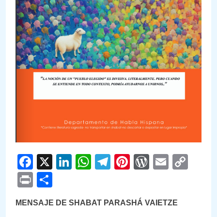
Facebook
X
LinkedIn
WhatsApp
Telegram
Pinterest
WordPre
Email
Cop
Link
Print
Compartir
MENSAJE DE SHABAT PARASHÁ VAIETZE