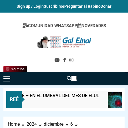
Sign up / Login
Suscribirse
Preguntar al Rabino
Donar
COMUNIDAD WHATSAPP
NOVEDADES
Gal Einai En
Español
Youtube
 REÉ – EN EL UMBRAL DEL MES DE ELUL
¡M
REÉ
13 
Home
2024
diciembre
6