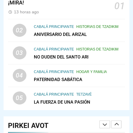
¡MIRA!
01
MEDIO DE LA TRISTEZA
MES DE MENAJEM AV
13 horas ago
PENSAMIENTO JUDÍO
147
CABALÁ PRINCIPIANTE
HISTORIAS DE TZADIKIM
02
VEAMOS ¿POR QUÉ
ANIVERSARIO DEL ARIZAL
IEHOSHÚA? Y LA QUEJA DE LAS
MUJERES
CABALÁ PRINCIPIANTE
HISTORIAS DE TZADIKIM
PENSAMIENTO JUDÍO
PIRKEI AVOT
03
NO DUDEN DEL SANTO ARI
1
CABALÁ PRINCIPIANTE
HOGAR Y FAMILIA
04
RAZI ¿QUIÉN ES SABIO?
PATERNIDAD SABÁTICA
JASIDUT
NIÑOS
CABALÁ PRINCIPIANTE
TETZAVÉ
05
LA FUERZA DE UNA PASIÓN
2
CONVERSAR CON LA MUJER A
LA LUZ DEL JUDAÍSMO
PIRKEI AVOT
AMOR, PAREJA Y MATRIMONIO
PIRKEI AVOT