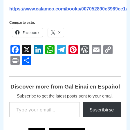
https://www.calameo.com/books/007052890c3989ee1a
Comparte esto:
Facebook
X
Facebook
X
LinkedIn
WhatsApp
Telegram
Pinterest
WordPre
Email
Cop
Link
Print
Compartir
Discover more from Gal Einai en Español
Subscribe to get the latest posts sent to your email.
Suscribirse