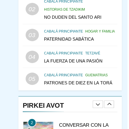
DEL TEMPLO Y LA
CABALÁ PRINCIPIANTE
ALEGRÍA EN MEDIO DE
02
MES DE MENAJEM AV
HISTORIAS DE TZADIKIM
LA TRISTEZA
PENSAMIENTO JUDÍO
NO DUDEN DEL SANTO ARI
147
VEAMOS ¿POR QUÉ
CABALÁ PRINCIPIANTE
HOGAR Y FAMILIA
IEHOSHÚA? Y LA QUEJA
03
PATERNIDAD SABÁTICA
DE LAS MUJERES
PENSAMIENTO JUDÍO
PIRKEI AVOT
CABALÁ PRINCIPIANTE
TETZAVÉ
04
1
LA FUERZA DE UNA PASIÓN
RAZI ¿QUIÉN ES SABIO?
JASIDUT
NIÑOS
CABALÁ PRINCIPIANTE
GUEMATRIAS
05
PATRONES DE DIEZ EN LA TORÁ
2
CONVERSAR CON LA
MUJER A LA LUZ DEL
PIRKEI AVOT
JUDAÍSMO
AMOR, PAREJA Y MATRIMONIO
PIRKEI AVOT
3
Pirkei Avot 3:7 SOLO