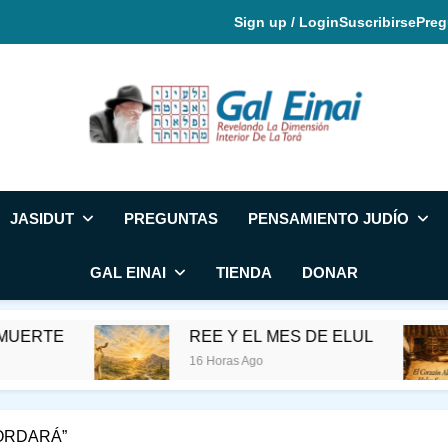
Sign up / Login
Suscribirse
Preg
Gal Einai En Espa
JASIDUT
PREGUNTAS
PENSAMIENTO JUDÍO
GAL EINAI
TIENDA
DONAR
REE Y EL MES DE ELUL
EL NOMB
16 Horas Ago
19 Horas Ago
CORDARÁ”