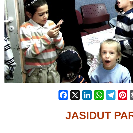
Facebook
X
LinkedIn
Whats
Tel
P
JASIDUT PA