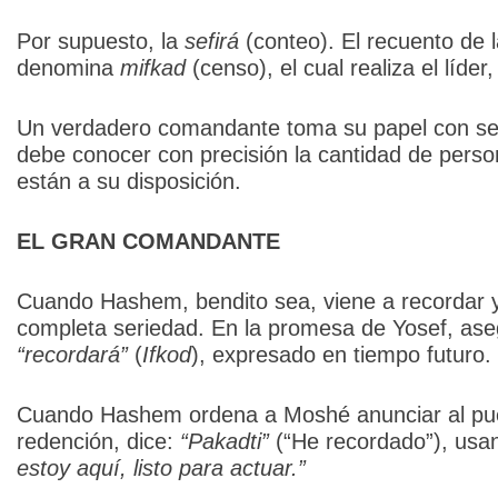
Por supuesto, la
sefirá
(conteo). El recuento de l
denomina
mifkad
(censo), el cual realiza el líde
Un verdadero comandante toma su papel con seri
debe conocer con precisión la cantidad de pers
están a su disposición.
EL GRAN COMANDANTE
Cuando Hashem, bendito sea, viene a recordar y 
completa seriedad. En la promesa de Yosef, ase
“recordará”
(
Ifkod
), expresado en tiempo futuro.
Cuando Hashem ordena a Moshé anunciar al puebl
redención, dice:
“Pakadti”
(“He recordado”), usa
estoy aquí, listo para actuar.”