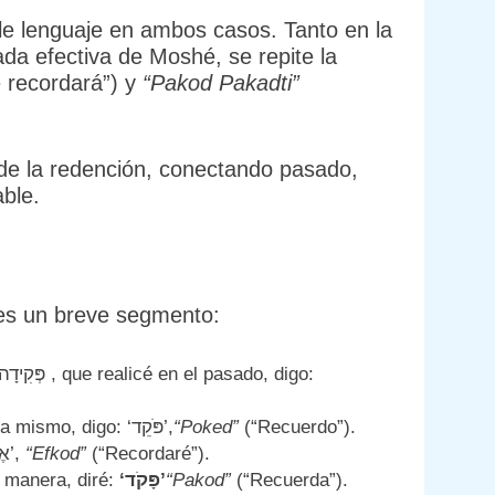
le lenguaje en ambos casos. Tanto en la
da efectiva de Moshé, se repite la
 recordará”) y
“Pakod Pakadti”
 de la redención, conectando pasado,
ble.
nes un breve segmento:
Si estoy describiendo algo que estoy haciendo ahora mismo, digo: ‘פֹּקֵד’,
“Poked”
(“Recuerdo”).
Si hablo de planes futuros para recordar, digo: ‘אֶפְקֹד’,
“Efkod”
(“Recordaré”).
a manera, diré:
‘פָּקֹד’
“Pakod”
(“Recuerda”).