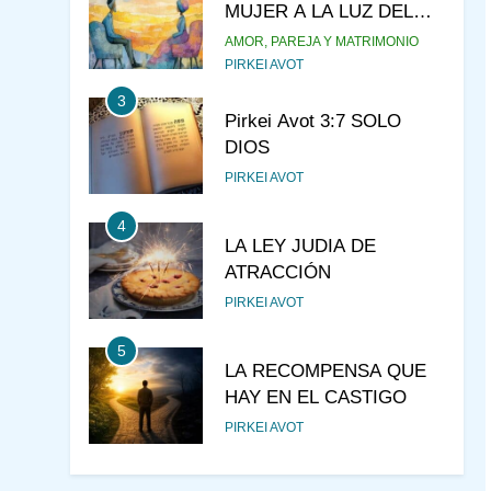
DIOS
PIRKEI AVOT
4
LA LEY JUDIA DE
ATRACCIÓN
PIRKEI AVOT
5
LA RECOMPENSA QUE
HAY EN EL CASTIGO
PIRKEI AVOT
6
¿DE DÓNDE VIENES?
PIRKEI AVOT
7
JUDAÍSMO PARA TODOS