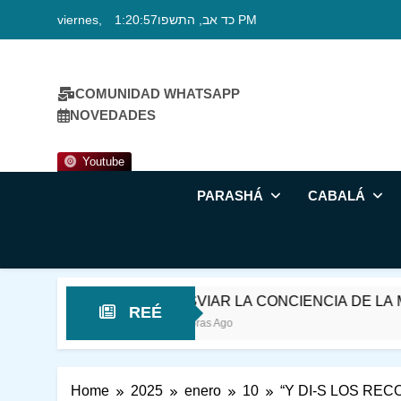
Skip
viernes, כד אב, התשפו
1:20:58 PM
to
content
COMUNIDAD WHATSAPP
NOVEDADES
Youtube
PARASHÁ
CABALÁ
DESVIAR LA CONCIENCIA DE LA MUERTE
REÉ
16 Horas Ago
Home
2025
enero
10
“Y DI-S LOS RE