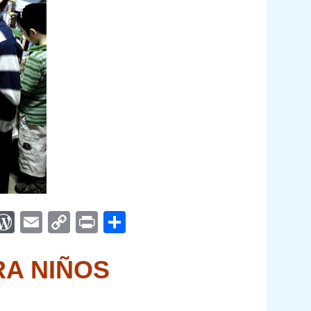
App
egram
interest
WordPress
Email
Copy
Print
Compartir
Link
RA NIÑOS