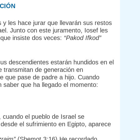
NCIÓN
y les hace jurar que llevarán sus restos
ael. Junto con este juramento, Iosef les
a que insiste dos veces:
“Pakod Ifkod”
 sus descendientes estarán hundidos en el
que transmitan de generación en
e que pase de padre a hijo. Cuando
en saber que ha llegado el momento:
 cuando el pueblo de Israel se
 desde el sufrimiento en Egipto, aparece
zraim”
(Shemot 3:16) He recordado