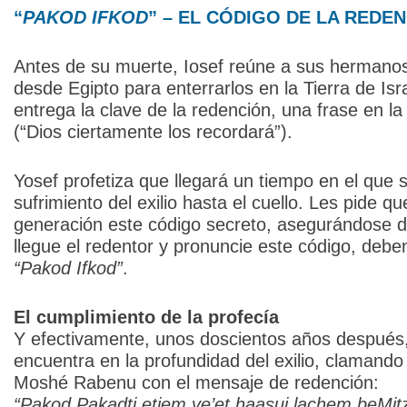
“
PAKOD IFKOD
” – EL CÓDIGO DE LA REDE
Antes de su muerte, Iosef reúne a sus hermanos 
desde Egipto para enterrarlos en la Tierra de Isr
entrega la clave de la redención, una frase en l
(“Dios ciertamente los recordará”).
Yosef profetiza que llegará un tiempo en el que
sufrimiento del exilio hasta el cuello. Les pide 
generación este código secreto, asegurándose d
llegue el redentor y pronuncie este código, deb
“Pakod Ifkod”
.
El cumplimiento de la profecía
Y efectivamente, unos doscientos años después,
encuentra en la profundidad del exilio, clamando
Moshé Rabenu con el mensaje de redención:
“Pakod Pakadti etjem ve’et haasui lachem beMit