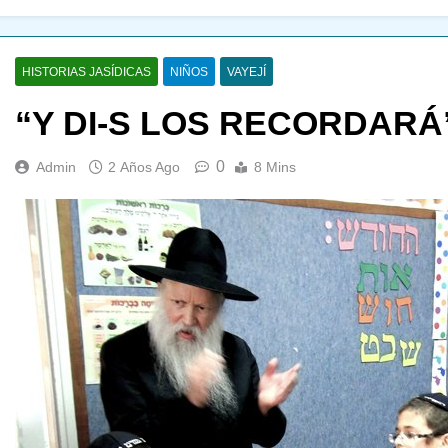
HISTORIAS JASÍDICAS
NIÑOS
VAYEJÍ
“Y DI-S LOS RECORDARÁ
0
Admin
2 Años Ago
8 Mins