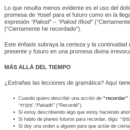
Lo que resulta menos evidente es el uso del dob
promesa de Yosef para el futuro como en la llega
expresión
“Pakod”
–
“Pakod Ifkod”
(“Ciertamente
(“Ciertamente he recordado”).
Este énfasis subraya la certeza y la continuidad
presente y futuro en una promesa divina irrevoca
MÁS ALLÁ DEL TIEMPO
¿Extrañas las lecciones de gramática? Aquí tie
Cuando quiero describir una acción de
“recordar”
פְּקִידָה , que realicé en el pasado, digo:
‘פָּקַדְתִּי’,
“Pakadti”
(“Recordé”).
Si doy una orden a alguien para que actúe de ciert