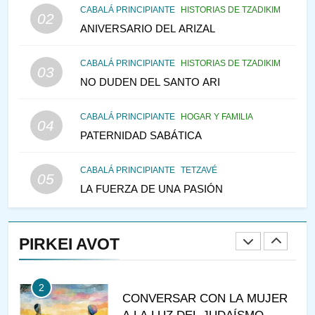
146
CABALÁ PRINCIPIANTE
HISTORIAS DE TZADIKIM
02
CABALÁ Y JASIDUT: EL
ANIVERSARIO DEL ARIZAL
CONSEJO DE LOS PADRES
CABALÁ PRINCIPIANTE
HISTORIAS DE TZADIKIM
PENSAMIENTO JUDÍO
PIRKEI AVOT
03
NO DUDEN DEL SANTO ARI
147
CABALÁ PRINCIPIANTE
HOGAR Y FAMILIA
VEAMOS ¿POR QUÉ
04
PATERNIDAD SABÁTICA
IEHOSHÚA? Y LA QUEJA DE
LAS MUJERES
PENSAMIENTO JUDÍO
PIRKEI AVOT
CABALÁ PRINCIPIANTE
TETZAVÉ
05
LA FUERZA DE UNA PASIÓN
1
RAZI ¿QUIÉN ES SABIO?
PIRKEI AVOT
JASIDUT
NIÑOS
2
CONVERSAR CON LA MUJER
A LA LUZ DEL JUDAÍSMO