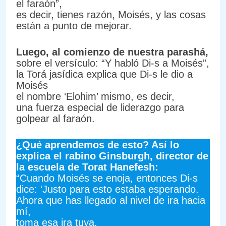
el faraón”,
es decir, tienes razón, Moisés, y las cosas
están a punto de mejorar.
Luego, al comienzo de nuestra parashá,
sobre el versículo: “Y habló Di-s a Moisés”,
la Torá jasídica explica que Di-s le dio a
Moisés
el nombre ‘Elohim’ mismo, es decir,
una fuerza especial de liderazgo para
golpear al faraón.
¿Qué aprendemos de esto? Así lo
explica el rabino Ginsburgh, director de
la escuela de Torat Hanefesh:
“Cuando Moisés se enoja, entonces Di-s
dice: ‘Justo para esto estaba esperando.
Ahora que has llegado al nivel de ira hacia
mí,
toma esa ira tuya,