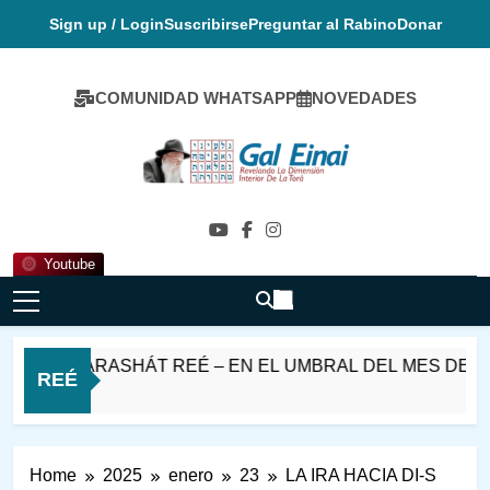
Skip
Sign up / Login
Suscribirse
Preguntar al Rabino
Donar
to
content
COMUNIDAD WHATSAPP
NOVEDADES
Gal Einai En
Español
Youtube
BAT PARASHÁT REÉ – EN EL UMBRAL DEL MES DE ELUL
REÉ
as Ago
Home
2025
enero
23
LA IRA HACIA DI-S