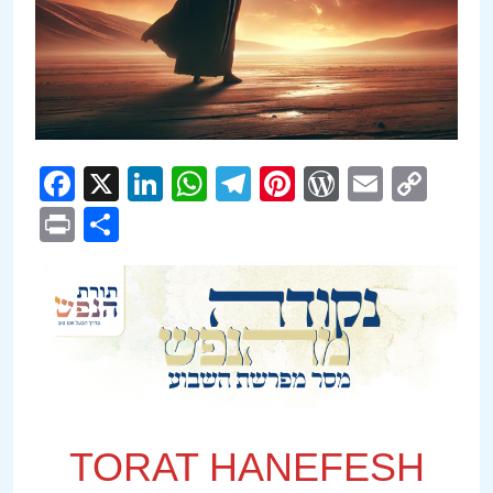
Facebook
X
LinkedIn
WhatsApp
Telegram
Pinterest
WordPre
Email
Cop
Link
Print
Compartir
TORAT HANEFESH