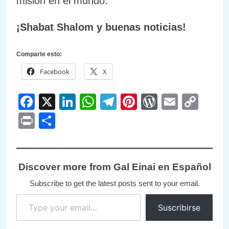
misión en el mundo.
¡Shabat Shalom y buenas noticias!
Comparte esto:
Facebook
X
Facebook
X
LinkedIn
WhatsApp
Telegram
Pinterest
WordPre
Email
Cop
Link
Print
Compartir
Discover more from Gal Einai en Español
Subscribe to get the latest posts sent to your email.
Type your email…
Suscribirse