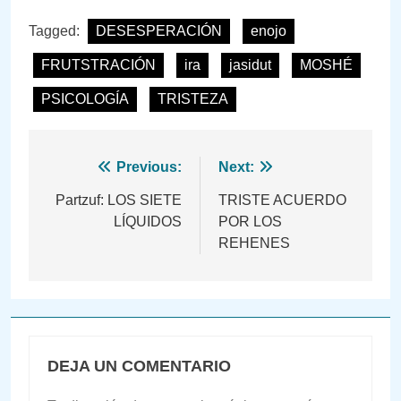
Tagged:
DESESPERACIÓN
enojo
FRUTSTRACIÓN
ira
jasidut
MOSHÉ
PSICOLOGÍA
TRISTEZA
Navegación
Previous:
Next:
de
Partzuf: LOS SIETE
TRISTE ACUERDO
LÍQUIDOS
POR LOS
entradas
REHENES
DEJA UN COMENTARIO