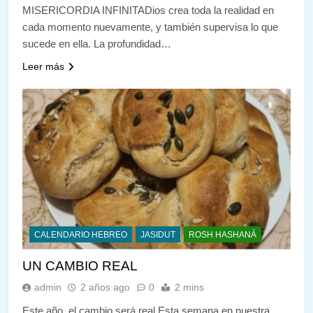
MISERICORDIA INFINITADios crea toda la realidad en
cada momento nuevamente, y también supervisa lo que
sucede en ella. La profundidad…
Leer más
CALENDARIO HEBREO
JASIDUT
ROSH HASHANÁ
UN CAMBIO REAL
admin
2 años ago
0
2 mins
Este año, el cambio será real Esta semana en nuestra