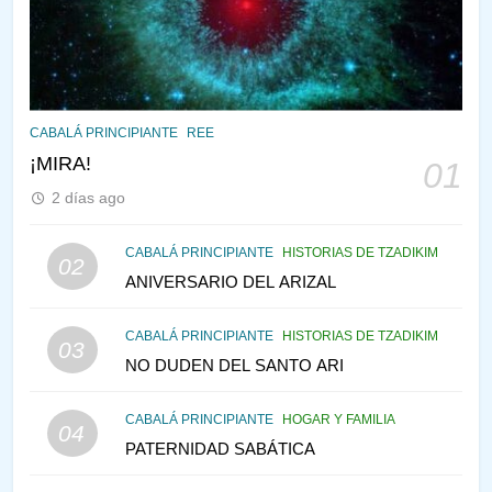
VE LO QUE VA A NACER
PENSAMIENTO JUDÍO
PIRKEI AVOT
145
LA RECONSTRUCCIÓN DEL
CABALÁ PRINCIPIANTE
REE
TEMPLO Y LA ALEGRÍA EN
¡MIRA!
01
MEDIO DE LA TRISTEZA
MES DE MENAJEM AV
2 días ago
PENSAMIENTO JUDÍO
146
CABALÁ PRINCIPIANTE
HISTORIAS DE TZADIKIM
02
CABALÁ Y JASIDUT: EL
ANIVERSARIO DEL ARIZAL
CONSEJO DE LOS PADRES
CABALÁ PRINCIPIANTE
HISTORIAS DE TZADIKIM
PENSAMIENTO JUDÍO
PIRKEI AVOT
03
NO DUDEN DEL SANTO ARI
147
CABALÁ PRINCIPIANTE
HOGAR Y FAMILIA
VEAMOS ¿POR QUÉ
04
PATERNIDAD SABÁTICA
IEHOSHÚA? Y LA QUEJA DE
LAS MUJERES
PENSAMIENTO JUDÍO
PIRKEI AVOT