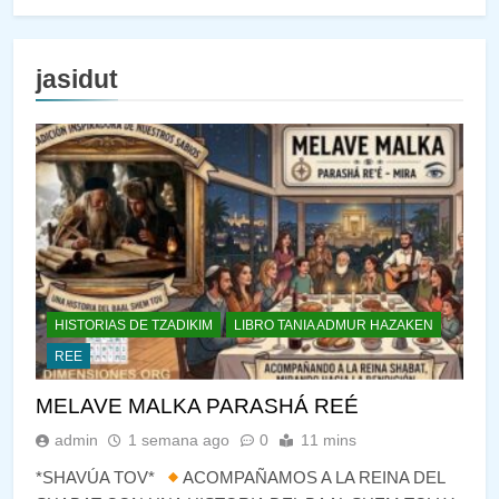
jasidut
HISTORIAS DE TZADIKIM
LIBRO TANIA ADMUR HAZAKEN
REE
MELAVE MALKA PARASHÁ REÉ
admin
1 semana ago
0
11 mins
*SHAVÚA TOV*
ACOMPAÑAMOS A LA REINA DEL