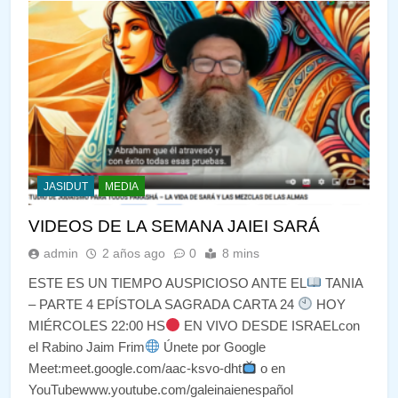
JASIDUT
MEDIA
VIDEOS DE LA SEMANA JAIEI SARÁ
admin
2 años ago
0
8 mins
ESTE ES UN TIEMPO AUSPICIOSO ANTE EL
TANIA
– PARTE 4 EPÍSTOLA SAGRADA CARTA 24
HOY
MIÉRCOLES 22:00 HS
EN VIVO DESDE ISRAELcon
el Rabino Jaim Frim
Únete por Google
Meet:meet.google.com/aac-ksvo-dht
o en
YouTubewww.youtube.com/galeinaienespañol