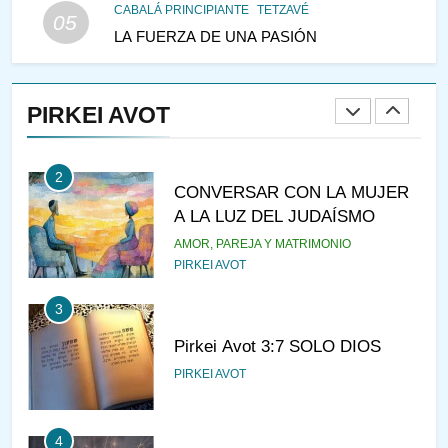
CABALÁ PRINCIPIANTE
TETZAVÉ
05
LA FUERZA DE UNA PASIÓN
1
RAZI ¿QUIÉN ES SABIO?
PIRKEI AVOT
JASIDUT
NIÑOS
2
CONVERSAR CON LA MUJER
A LA LUZ DEL JUDAÍSMO
AMOR, PAREJA Y MATRIMONIO
PIRKEI AVOT
3
Pirkei Avot 3:7 SOLO DIOS
PIRKEI AVOT
4