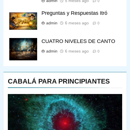
admin
5 meses ago
0
Preguntas y Respuestas Itró
admin
6 meses ago
0
CUATRO NIVELES DE CANTO
admin
6 meses ago
0
CABALÁ PARA PRINCIPIANTES
144
¿QUIÉN ES SABIO? EL QUE
VE LO QUE VA A NACER