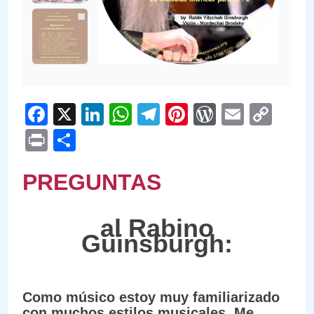
Facebook
X
LinkedIn
WhatsApp
Telegram
Pinterest
WordPre
Email
Cop
Link
Print
Compartir
PREGUNTAS
al Rabino
Guinsburgh:
Como músico estoy muy familiarizado
con muchos estilos musicales. Me