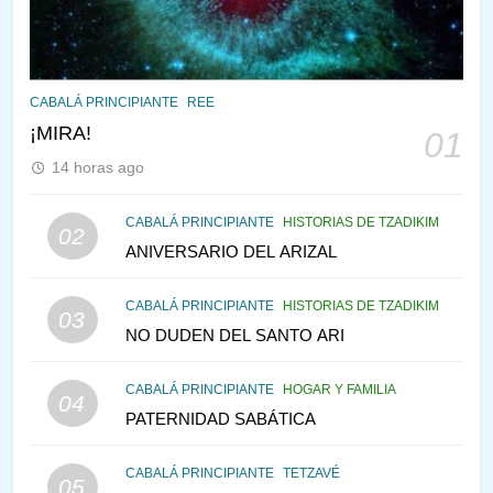
PENSAMIENTO JUDÍO
PIRKEI AVOT
145
CABALÁ Y JASIDUT: EL
CABALÁ PRINCIPIANTE
REE
CONSEJO DE LOS PADRES
¡MIRA!
01
PENSAMIENTO JUDÍO
PIRKEI AVOT
14 horas ago
146
CABALÁ PRINCIPIANTE
HISTORIAS DE TZADIKIM
02
LA RECONSTRUCCIÓN DEL
ANIVERSARIO DEL ARIZAL
TEMPLO Y LA ALEGRÍA EN
MEDIO DE LA TRISTEZA
MES DE MENAJEM AV
CABALÁ PRINCIPIANTE
HISTORIAS DE TZADIKIM
03
PENSAMIENTO JUDÍO
NO DUDEN DEL SANTO ARI
147
CABALÁ PRINCIPIANTE
HOGAR Y FAMILIA
VEAMOS ¿POR QUÉ
04
PATERNIDAD SABÁTICA
IEHOSHÚA? Y LA QUEJA DE
LAS MUJERES
PENSAMIENTO JUDÍO
PIRKEI AVOT
CABALÁ PRINCIPIANTE
TETZAVÉ
05