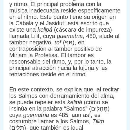
y ritmo. El principal problema con la
música inadecuada reside específicamente
en el ritmo. Este punto tiene su origen en
la Cábala y el Jasidut: está escrito que
existe una
kelipá
(cáscara de impureza)
llamada Lilit, cuya
guematria
, 480, alude al
tambor negativo,
tof
(תֹּף), en
contraposición al tambor positivo de
Miriam la Profetisa. El tambor es
responsable del ritmo, y, por lo tanto, la
principal atracción hacia la lujuria y las
tentaciones reside en el ritmo.
En este contexto, se explica que, al recitar
los Salmos con derramamiento del alma,
se puede repeler esta
kelipá
(como se
insinúa en la palabra “Salmos” (תְּהִלִּים)
cuya
guematria
es 485; aun así, es
costumbre llamar a los Salmos,
Tilim
(תִּלִּים), que también es igual