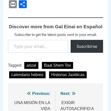
Link
Print
Compartir
Discover more from Gal Einai en Español
Subscribe to get the latest posts sent to your email.
Type your email…
Suscribirse
Tagged:
arizal
Baal Shem Tov
calendario hebreo
Historias Jasídicas
Navegación
Previous:
Next:
de
UNA MISIÓN EN LA
EXIGIR
VIDA
AUTOSACRIFIO A