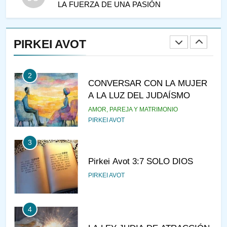
LA FUERZA DE UNA PASIÓN
1
RAZI ¿QUIÉN ES SABIO?
PIRKEI AVOT
JASIDUT
NIÑOS
2
CONVERSAR CON LA MUJER
A LA LUZ DEL JUDAÍSMO
AMOR, PAREJA Y MATRIMONIO
PIRKEI AVOT
3
Pirkei Avot 3:7 SOLO DIOS
PIRKEI AVOT
4