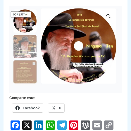
Comparte esto:
Facebook
X
Facebook
X
LinkedIn
WhatsApp
Telegram
Pinterest
WordPre
Email
Cop