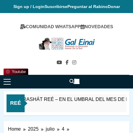
Skip
Sign up / Login
Suscribirse
Preguntar al Rabino
Donar
to
content
COMUNIDAD WHATSAPP
NOVEDADES
Gal Einai En
Español
Youtube
AT PARASHÁT REÉ – EN EL UMBRAL DEL MES DE ELUL
REÉ
s Ago
Home
2025
julio
4