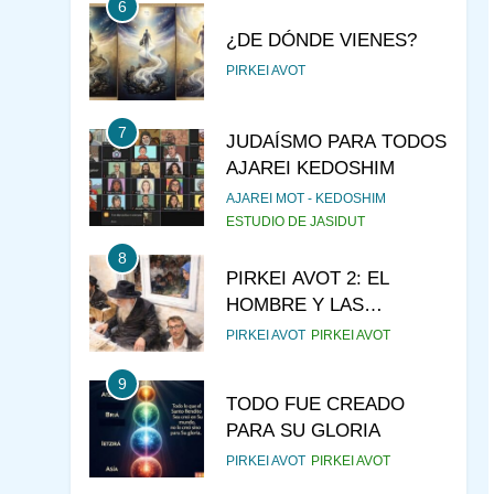
6
¿DE DÓNDE VIENES?
PIRKEI AVOT
7
JUDAÍSMO PARA TODOS
AJAREI KEDOSHIM
AJAREI MOT - KEDOSHIM
ESTUDIO DE JASIDUT
8
PIRKEI AVOT 2: EL
HOMBRE Y LAS
CRIATURAS
PIRKEI AVOT
PIRKEI AVOT
9
TODO FUE CREADO
PARA SU GLORIA
PIRKEI AVOT
PIRKEI AVOT