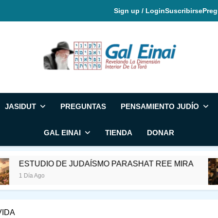
Sign up / Login
Suscribirse
Preg
Gal Einai En Espa
JASIDUT
PREGUNTAS
PENSAMIENTO JUDÍO
GAL EINAI
TIENDA
DONAR
IO DE JUDAÍSMO PARASHAT REE MIRA
RA
2 D
VIDA