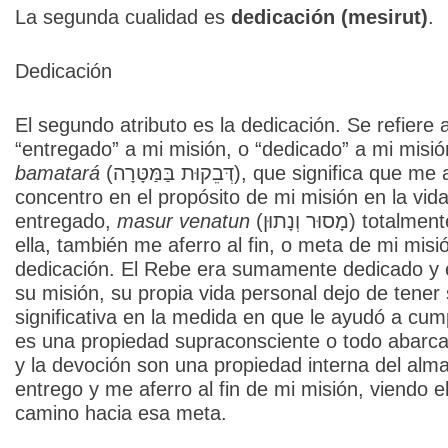
La segunda cualidad es
dedicación (mesirut)
.
Dedicación
El segundo atributo es la dedicación. Se refiere
“entregado” a mi misión, o “dedicado” a mi misi
bamatará
(דְּבֵקוּת בַּמַּטָּרָה), que significa que me aferro a mi propósito; siempre me
concentro en el propósito de mi misión en la vid
entregado,
masur venatun
(מָסוּר וְנָתוּן) totalmente a mi misión. Mientras me entrego a
ella, también me aferro al fin, o meta de mi misió
dedicación. El Rebe era sumamente dedicado y e
su misión, su propia vida personal dejo de tener
significativa en la medida en que le ayudó a cumpl
es una propiedad supraconsciente o todo abarc
y la devoción son una propiedad interna del alma
entrego y me aferro al fin de mi misión, viendo 
camino hacia esa meta.