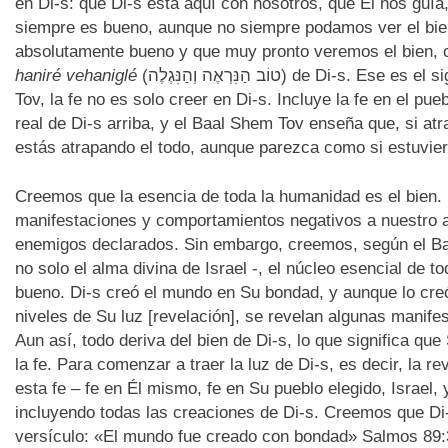
en Di-s: que Di-s está aquí con nosotros, que Él nos guía
siempre es bueno, aunque no siempre podamos ver el bie
absolutamente bueno y que muy pronto veremos el bien, c
haniré vehaniglé
(טוֹב הַנִּרְאֶה וְהַנִּגְלֶה) de Di-s. Ese es el significado más simple. Pero, según el Baal Shem
Tov, la fe no es solo creer en Di-s. Incluye la fe en el pue
real de Di-s arriba, y el Baal Shem Tov enseña que, si atr
estás atrapando el todo, aunque parezca como si estuvier
Creemos que la esencia de toda la humanidad es el bie
manifestaciones y comportamientos negativos a nuestro a
enemigos declarados. Sin embargo, creemos, según el Ba
no solo el alma divina de Israel -, el núcleo esencial de t
bueno. Di-s creó el mundo en Su bondad, y aunque lo creó
niveles de Su luz [revelación], se revelan algunas manife
Aun así, todo deriva del bien de Di-s, lo que significa que
la fe. Para comenzar a traer la luz de Di-s, es decir, la 
esta fe – fe en Él mismo, fe en Su pueblo elegido, Israel
incluyendo todas las creaciones de Di-s. Creemos que Di-
versículo: «El mundo fue creado con bondad» Salmos 89