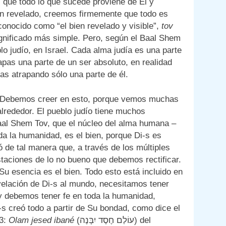
, que todo lo que sucede proviene de Él y
n revelado, creemos firmemente que todo es
onocido como “el bien revelado y visible”,
tov
blo judío, en Israel. Cada alma judía es una parte
apas una parte de un ser absoluto, en realidad
as atrapando sólo una parte de él.
n. Debemos creer en esto, porque vemos muchas
lrededor. El pueblo judío tiene muchos
al Shem Tov, que el núcleo del alma humana –
oda la humanidad, es el bien, porque Di-s es
 de tal manera que, a través de los múltiples
staciones de lo no bueno que debemos rectificar.
 Su esencia es el bien. Todo esto está incluido en
revelación de Di-s al mundo, necesitamos tener
, y debemos tener fe en toda la humanidad,
s creó todo a partir de Su bondad, como dice el
:3:
Olam jesed ibané
(עוֹלַם חֶסֶד יִבָּנֶה) del