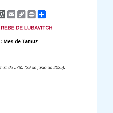
App
egram
interest
WordPress
Email
Copy
Print
Compartir
Link
 REBE DE LUBAVITCH
 Mes de Tamuz
amuz de 5785 (29 de junio de 2025).