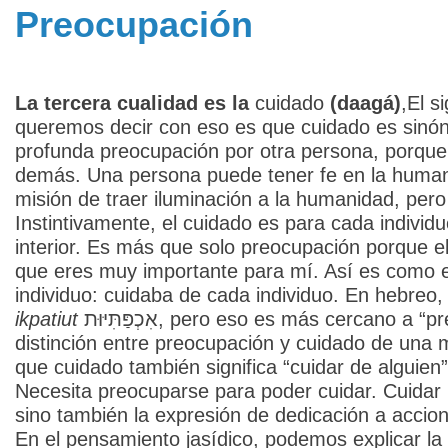
Preocupación
La tercera cualidad es la
cuidado
(daagá)
,El s
queremos decir con eso es que cuidado es sinó
profunda preocupación por otra persona, porqu
demás. Una persona puede tener fe en la human
misión de traer iluminación a la humanidad, per
Instintivamente, el cuidado es para cada individ
interior. Es más que solo preocupación porque e
que eres muy importante para mí. Así es como 
individuo: cuidaba de cada individuo. En hebreo,
ikpatiut
אִכְפַּתִּיּוּת, pero eso es más cercano a “preocupación”. Para comprender la
distinción entre preocupación y cuidado de un
que cuidado también significa “cuidar de alguie
Necesita preocuparse para poder cuidar. Cuidar
sino también la expresión de dedicación a accio
En el pensamiento jasídico, podemos explicar la d