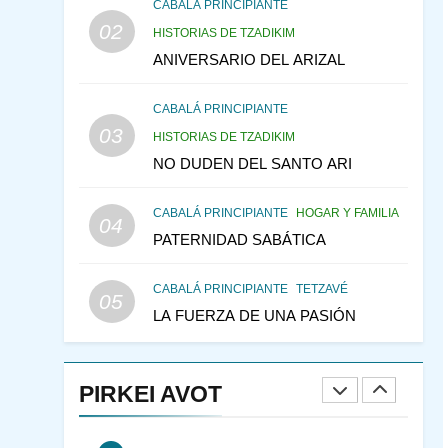
CONVERSAR CON LA
CABALÁ PRINCIPIANTE
02
MUJER A LA LUZ DEL
HISTORIAS DE TZADIKIM
JUDAÍSMO
ANIVERSARIO DEL ARIZAL
AMOR, PAREJA Y MATRIMONIO
PIRKEI AVOT
CABALÁ PRINCIPIANTE
3
Pirkei Avot 3:7 SOLO
03
HISTORIAS DE TZADIKIM
DIOS
NO DUDEN DEL SANTO ARI
PIRKEI AVOT
CABALÁ PRINCIPIANTE
HOGAR Y FAMILIA
04
4
PATERNIDAD SABÁTICA
LA LEY JUDIA DE
ATRACCIÓN
CABALÁ PRINCIPIANTE
TETZAVÉ
PIRKEI AVOT
05
LA FUERZA DE UNA PASIÓN
5
LA RECOMPENSA QUE
HAY EN EL CASTIGO
PIRKEI AVOT
PIRKEI AVOT