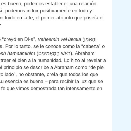
e es bueno, podemos establecer una relación
í, podemos influir positivamente en todo y
ncluido en la fe, el primer atributo que poseía el
.
e “creyó en Di-s”,
veheemin veHavaia
(וְהֶאֱמִן
s. Por lo tanto, se le conoce como la “cabeza” o
osh hamaaminim
(רֹאשׁ הַמַּאֲמִינִים). Abraham
raer el bien a la humanidad. Lo hizo al revelar a
el principio se describe a Abraham como “de pie
o lado”, no obstante, creía que todos los que
su esencia es buena – para recibir la luz que se
la fe que vimos demostrada tan intensamente en