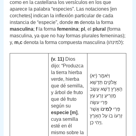
como en la castellana los versículos en los que
aparece la palabra “especies”. Las notaciones [en
corchetes] indican la inflexión particular de cada
instancia de “especie”, donde
m
denota la forma
masculina
;
f
la forma
femenina
;
pl
, el
plural
(forma
masculina, ya que no hay formas plurales femeninas);
y,
m,c
denota la forma compuesta masculina (למינהו):
(v. 11)
Dios
dijo: “Produzca
la tierra hierba
(יא) וַיֹּאמֶר
verde, hierba
אֱלֹקִים תַּדְשֵׁא
que dé semilla,
הָאָרֶץ דֶּשֶׁא עֵשֶׂב
y árbol de fruto
מַזְרִיעַ זֶרַע עֵץ
que dé fruto
פְּרִי עשֶׂה
según su
אֲשֶׁר
לְמִינוֹ
פְּרִי
especie [m]
,
זַרְעוֹ בוֹ עַל הָאָרֶץ
cuya semilla
וַיְהִי כֵן.
esté en él
mismo sobre la