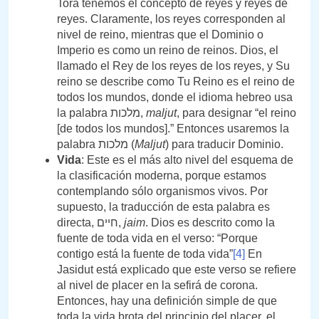
Torá tenemos el concepto de reyes y reyes de
reyes. Claramente, los reyes corresponden al
nivel de reino, mientras que el Dominio o
Imperio es como un reino de reinos. Dios, el
llamado el Rey de los reyes de los reyes, y Su
reino se describe como Tu Reino es el reino de
todos los mundos, donde el idioma hebreo usa
la palabra מלכות,
maljut
, para designar “el reino
[de todos los mundos].” Entonces usaremos la
palabra מלכות (
Maljut
) para traducir Dominio.
Vida
: Este es el más alto nivel del esquema de
la clasificación moderna, porque estamos
contemplando sólo organismos vivos. Por
supuesto, la traducción de esta palabra es
directa, חיים,
jaim
. Dios es descrito como la
fuente de toda vida en el verso: “Porque
contigo está la fuente de toda vida”
[4]
En
Jasidut está explicado que este verso se refiere
al nivel de placer en la sefirá de corona.
Entonces, hay una definición simple de que
toda la vida brota del principio del placer, el