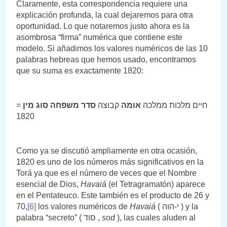
Claramente, esta correspondencia requiere una
explicación profunda, la cual dejaremos para otra
oportunidad. Lo que notaremos justo ahora es la
asombrosa “firma” numérica que contiene este
modelo. Si añadimos los valores numéricos de las 10
palabras hebreas que hemos usado, encontramos
que su suma es exactamente 1820:
=
סדר משפחה סוג מין
קבוצה
אומה
חיים מלכות ממלכה
1820
Como ya se discutió ampliamente en otra ocasión,
1820 es uno de los números más significativos en la
Torá ya que es el número de veces que el Nombre
esencial de Dios,
Havaiá
(el Tetragramatón) aparece
en el Pentateuco. Este también es el producto de 26 y
70,
[6]
los valores numéricos de
Havaiá
( י-הוה ) y la
palabra “secreto” ( סוד ,
sod
), las cuales aluden al