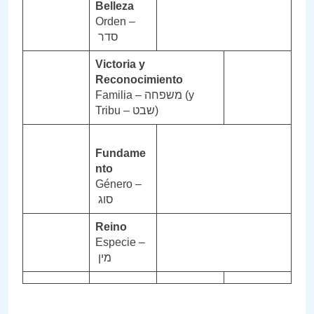
Belleza
Orden –
סדר
Victoria y
Reconocimiento
Familia – משפחה (y
Tribu – שבט)
Fundame
nto
Género –
סוג
Reino
Especie –
מין