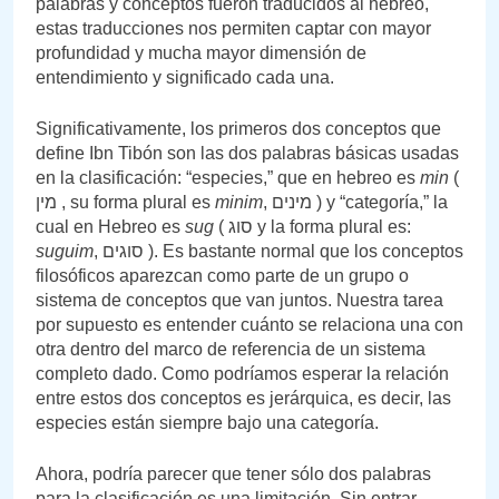
palabras y conceptos fueron traducidos al hebreo,
estas traducciones nos permiten captar con mayor
profundidad y mucha mayor dimensión de
entendimiento y significado cada una.
Significativamente, los primeros dos conceptos que
define Ibn Tibón son las dos palabras básicas usadas
en la clasificación: “especies,” que en hebreo es
min
(
מין , su forma plural es
minim
, מינים ) y “categoría,” la
cual en Hebreo es
sug
( סוג y la forma plural es:
suguim
, סוגים ). Es bastante normal que los conceptos
filosóficos aparezcan como parte de un grupo o
sistema de conceptos que van juntos. Nuestra tarea
por supuesto es entender cuánto se relaciona una con
otra dentro del marco de referencia de un sistema
completo dado. Como podríamos esperar la relación
entre estos dos conceptos es jerárquica, es decir, las
especies están siempre bajo una categoría.
Ahora, podría parecer que tener sólo dos palabras
para la clasificación es una limitación. Sin entrar