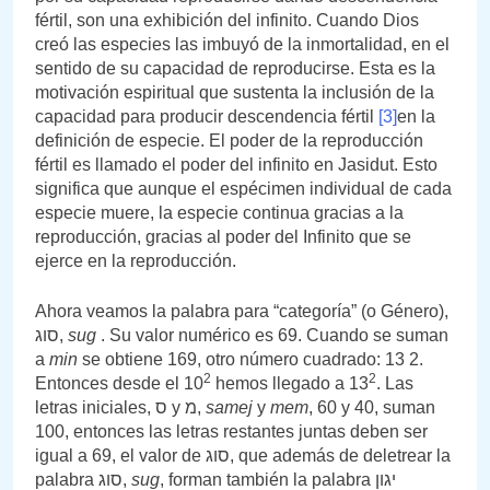
fértil, son una exhibición del infinito. Cuando Dios
creó las especies las imbuyó de la inmortalidad, en el
sentido de su capacidad de reproducirse. Esta es la
motivación espiritual que sustenta la inclusión de la
capacidad para producir descendencia fértil
[3]
en la
definición de especie. El poder de la reproducción
fértil es llamado el poder del infinito en Jasidut. Esto
significa que aunque el espécimen individual de cada
especie muere, la especie continua gracias a la
reproducción, gracias al poder del Infinito que se
ejerce en la reproducción.
Ahora veamos la palabra para “categoría” (o Género),
סוג,
sug
. Su valor numérico es 69. Cuando se suman
a
min
se obtiene 169, otro número cuadrado: 13 2.
2
2
Entonces desde el 10
hemos llegado a 13
. Las
letras iniciales, ס y מ,
samej
y
mem
, 60 y 40, suman
100, entonces las letras restantes juntas deben ser
igual a 69, el valor de סוג, que además de deletrear la
palabra סוג,
sug
, forman también la palabra יגון