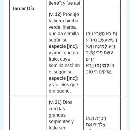
tierra”; y fue así
Tercer Día
(v. 12)
Produjo
la tierra hierba
verde, hierba
que da semilla
(יב) וַתּוֹצֵא הָאָרֶץ
según su
דֶּשֶׁא עֵשֶׂב מַזְרִיעַ
especie [mc],
וְעֵץ
לְמִינֵהוּ
זֶרַע
y árbol que da
עשֶׂה פְּרִי אֲשֶׁר
fruto, cuya
זַרְעוֹ
semilla está en
וַיַּרְא
לְמִינֵהוּ
בוֹ
él según su
אֱלֹקִים כִּי טוֹב.
especie [mc]
;
y vio Dios que
era bueno.
(v. 21)
Dios
creó las
grandes
(כא) וַיִּבְרָא
serpientes y
אֱלֹקִים אֶת
todo ser