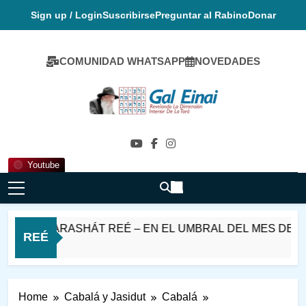
Skip
Sign up / Login
Suscribirse
Preguntar al Rabino
Donar
to
content
COMUNIDAD WHATSAPP
NOVEDADES
Gal Einai En
Español
Youtube
BAT PARASHÁT REÉ – EN EL UMBRAL DEL MES DE ELU
REÉ
ras Ago
Home
Cabalá y Jasidut
Cabalá