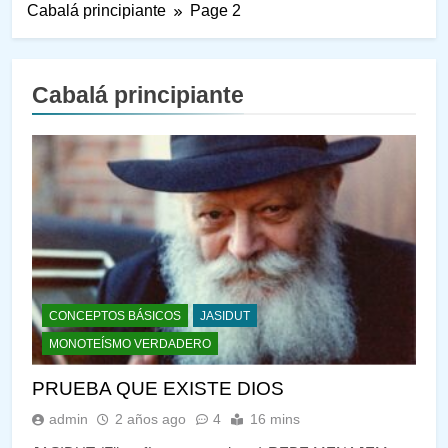
Cabalá principiante
Page 2
Cabalá principiante
CONCEPTOS BÁSICOS
JASIDUT
MONOTEÍSMO VERDADERO
PRUEBA QUE EXISTE DIOS
admin
2 años ago
4
16 mins