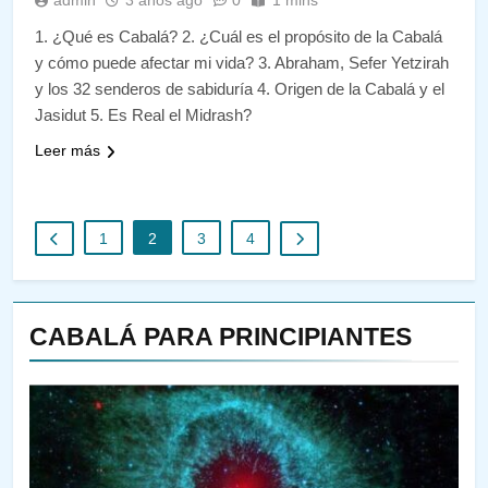
admin
3 años ago
0
1 mins
1. ¿Qué es Cabalá? 2. ¿Cuál es el propósito de la Cabalá
y cómo puede afectar mi vida? 3. Abraham, Sefer Yetzirah
y los 32 senderos de sabiduría 4. Origen de la Cabalá y el
Jasidut 5. Es Real el Midrash?
Leer más
1
2
3
4
CABALÁ PARA PRINCIPIANTES
144
¿QUIÉN ES SABIO? EL QUE