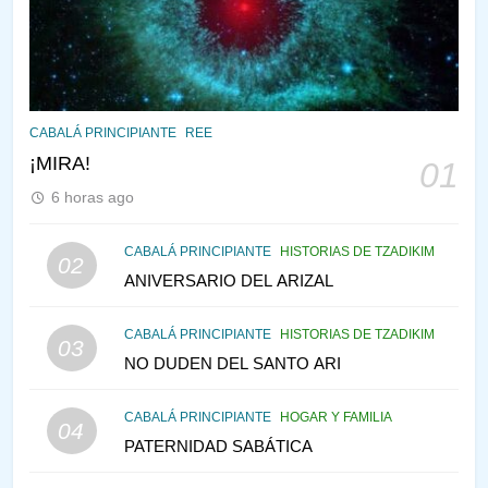
VE LO QUE VA A NACER
PENSAMIENTO JUDÍO
PIRKEI AVOT
145
CABALÁ Y JASIDUT: EL
CABALÁ PRINCIPIANTE
REE
CONSEJO DE LOS PADRES
¡MIRA!
01
PENSAMIENTO JUDÍO
PIRKEI AVOT
6 horas ago
146
CABALÁ PRINCIPIANTE
HISTORIAS DE TZADIKIM
02
LA RECONSTRUCCIÓN DEL
ANIVERSARIO DEL ARIZAL
TEMPLO Y LA ALEGRÍA EN
MEDIO DE LA TRISTEZA
MES DE MENAJEM AV
CABALÁ PRINCIPIANTE
HISTORIAS DE TZADIKIM
03
PENSAMIENTO JUDÍO
NO DUDEN DEL SANTO ARI
147
CABALÁ PRINCIPIANTE
HOGAR Y FAMILIA
VEAMOS ¿POR QUÉ
04
PATERNIDAD SABÁTICA
IEHOSHÚA? Y LA QUEJA DE
LAS MUJERES
PENSAMIENTO JUDÍO
PIRKEI AVOT