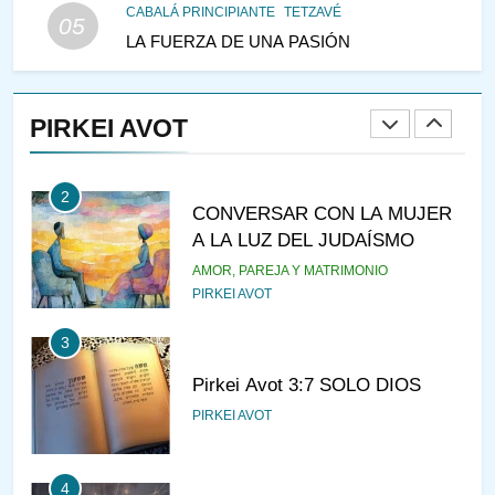
CABALÁ PRINCIPIANTE
TETZAVÉ
05
LA FUERZA DE UNA PASIÓN
1
RAZI ¿QUIÉN ES SABIO?
PIRKEI AVOT
JASIDUT
NIÑOS
2
CONVERSAR CON LA MUJER
A LA LUZ DEL JUDAÍSMO
AMOR, PAREJA Y MATRIMONIO
PIRKEI AVOT
3
Pirkei Avot 3:7 SOLO DIOS
PIRKEI AVOT
4