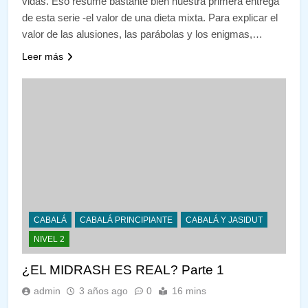
vidas. Eso resume bastante bien nuestra primera entrega
de esta serie -el valor de una dieta mixta. Para explicar el
valor de las alusiones, las parábolas y los enigmas,…
Leer más
CABALÁ
CABALÁ PRINCIPIANTE
CABALÁ Y JASIDUT
NIVEL 2
¿EL MIDRASH ES REAL? Parte 1
admin
3 años ago
0
16 mins