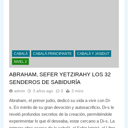
CABALÁ
CABALÁ PRINCIPIANTE
CABALÁ Y JASIDUT
NIVEL 2
ABRAHAM, SEFER YETZIRAHY LOS 32
SENDEROS DE SABIDURÍA
admin
3 años ago
0
3 mins
Abraham, el primer judío, dedicó su vida a vivir con Di-
s. En mérito de su gran devoción y autosacrificio, Di-s le
reveló profundos secretos de la creación, permitiéndole
experimentar lo que él deseaba, estar cercano a Di-s. La
primera obra acerca de la cabalá, el Sefer Ietzirá, el Libro