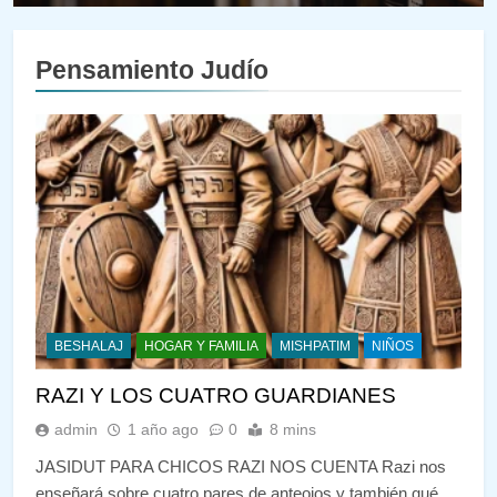
DE LA TORÁ
Pensamiento Judío
BESHALAJ
HOGAR Y FAMILIA
MISHPATIM
NIÑOS
RAZI Y LOS CUATRO GUARDIANES
admin
1 año ago
0
8 mins
JASIDUT PARA CHICOS RAZI NOS CUENTA Razi nos
enseñará sobre cuatro pares de anteojos y también qué