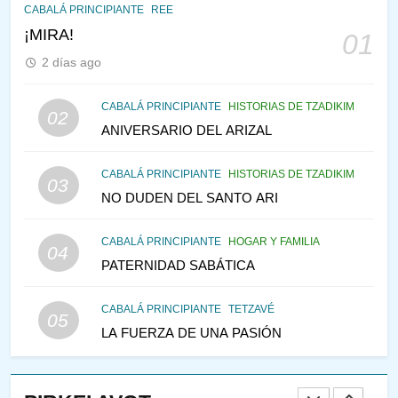
CABALÁ Y JASIDUT: EL
CABALÁ PRINCIPIANTE
REE
CONSEJO DE LOS PADRES
¡MIRA!
01
PENSAMIENTO JUDÍO
PIRKEI AVOT
2 días ago
146
CABALÁ PRINCIPIANTE
HISTORIAS DE TZADIKIM
02
LA RECONSTRUCCIÓN DEL
ANIVERSARIO DEL ARIZAL
TEMPLO Y LA ALEGRÍA EN
MEDIO DE LA TRISTEZA
MES DE MENAJEM AV
CABALÁ PRINCIPIANTE
HISTORIAS DE TZADIKIM
03
PENSAMIENTO JUDÍO
NO DUDEN DEL SANTO ARI
147
CABALÁ PRINCIPIANTE
HOGAR Y FAMILIA
VEAMOS ¿POR QUÉ
04
PATERNIDAD SABÁTICA
IEHOSHÚA? Y LA QUEJA DE
LAS MUJERES
PENSAMIENTO JUDÍO
PIRKEI AVOT
CABALÁ PRINCIPIANTE
TETZAVÉ
05
LA FUERZA DE UNA PASIÓN
1
RAZI ¿QUIÉN ES SABIO?