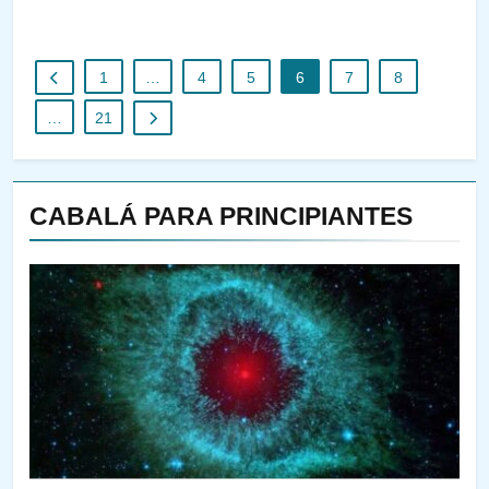
1
…
4
5
6
7
8
…
21
CABALÁ PARA PRINCIPIANTES
144
¿QUIÉN ES SABIO? EL QUE
VE LO QUE VA A NACER
PENSAMIENTO JUDÍO
PIRKEI AVOT
145