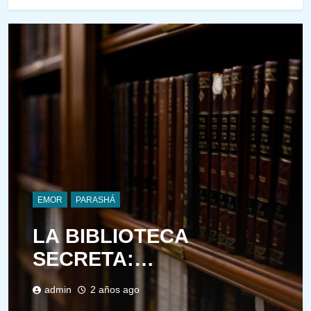
EMOR
PARASHÁ
LA BIBLIOTECA
SECRETA:
INTRODUCCIÓN A LA
admin
2 años ago
DIMENSIÓN INTERIOR