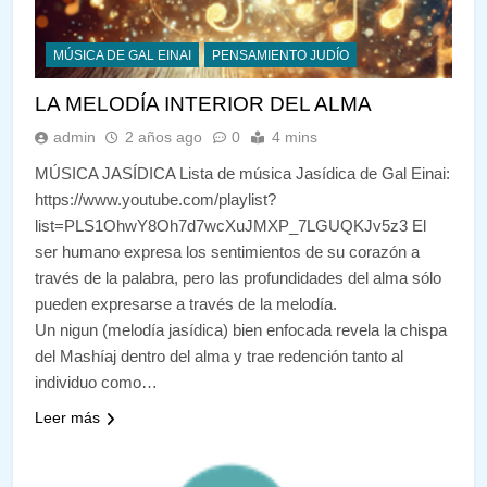
MÚSICA DE GAL EINAI
PENSAMIENTO JUDÍO
LA MELODÍA INTERIOR DEL ALMA
admin
2 años ago
0
4 mins
MÚSICA JASÍDICA Lista de música Jasídica de Gal Einai:
https://www.youtube.com/playlist?
list=PLS1OhwY8Oh7d7wcXuJMXP_7LGUQKJv5z3 El
ser humano expresa los sentimientos de su corazón a
través de la palabra, pero las profundidades del alma sólo
pueden expresarse a través de la melodía.
Un nigun (melodía jasídica) bien enfocada revela la chispa
del Mashíaj dentro del alma y trae redención tanto al
individuo como…
Leer más