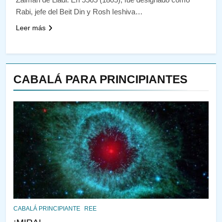
Rabi, jefe del Beit Din y Rosh Ieshiva…
Leer más
CABALÁ PARA PRINCIPIANTES
144
¿QUIÉN ES SABIO? EL QUE
VE LO QUE VA A NACER
PENSAMIENTO JUDÍO
PIRKEI AVOT
145
CABALÁ Y JASIDUT: EL
CABALÁ PRINCIPIANTE
REE
CONSEJO DE LOS PADRES