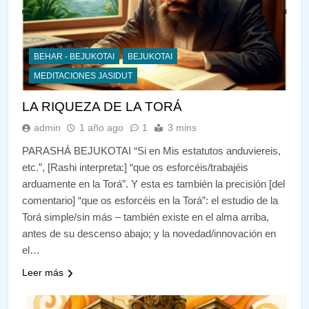
BEHAR - BEJUKOTAI
BEJUKOTAI
MEDITACIONES JASIDUT
LA RIQUEZA DE LA TORÁ
admin
1 año ago
1
3 mins
PARASHÁ BEJUKOTAI “Si en Mis estatutos anduviereis,
etc.”, [Rashi interpreta:] “que os esforcéis/trabajéis
arduamente en la Torá”. Y esta es también la precisión [del
comentario] “que os esforcéis en la Torá”: el estudio de la
Torá simple/sin más – también existe en el alma arriba,
antes de su descenso abajo; y la novedad/innovación en
el…
Leer más