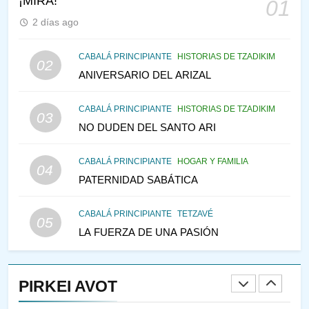
¡MIRA!
01
PENSAMIENTO JUDÍO
PIRKEI AVOT
2 días ago
146
CABALÁ PRINCIPIANTE
HISTORIAS DE TZADIKIM
02
LA RECONSTRUCCIÓN DEL
ANIVERSARIO DEL ARIZAL
TEMPLO Y LA ALEGRÍA EN
MEDIO DE LA TRISTEZA
MES DE MENAJEM AV
CABALÁ PRINCIPIANTE
HISTORIAS DE TZADIKIM
03
PENSAMIENTO JUDÍO
NO DUDEN DEL SANTO ARI
147
CABALÁ PRINCIPIANTE
HOGAR Y FAMILIA
VEAMOS ¿POR QUÉ
04
PATERNIDAD SABÁTICA
IEHOSHÚA? Y LA QUEJA DE
LAS MUJERES
PENSAMIENTO JUDÍO
PIRKEI AVOT
CABALÁ PRINCIPIANTE
TETZAVÉ
05
LA FUERZA DE UNA PASIÓN
1
RAZI ¿QUIÉN ES SABIO?
PIRKEI AVOT
JASIDUT
NIÑOS