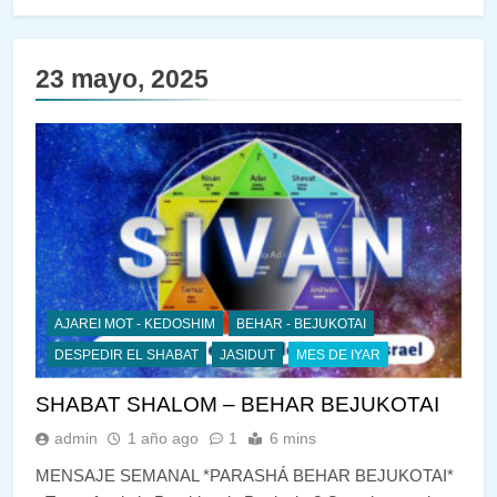
23 mayo, 2025
AJAREI MOT - KEDOSHIM
BEHAR - BEJUKOTAI
DESPEDIR EL SHABAT
JASIDUT
MES DE IYAR
SHABAT SHALOM – BEHAR BEJUKOTAI
admin
1 año ago
1
6 mins
MENSAJE SEMANAL *PARASHÁ BEHAR BEJUKOTAI*