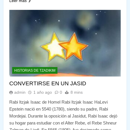
Leer más
HISTORIAS DE TZADIKIM
CONVERTIRSE EN UN JASID
admin
1 año ago
0
8 mins
Rabi Itzjak Isaac de Homel Rabi Itzjak Isaac HaLevi
Epstein nació en 5540 (1780), siendo su padre, Rabi
Mordejai. Durante la oposición al Jasidut, Rabi Isaac dejó
su hogar para estudiar con el Alter Rebe, el Rebe Shneur
Zalman de Liadi. En 5565 (1805), fue designado como