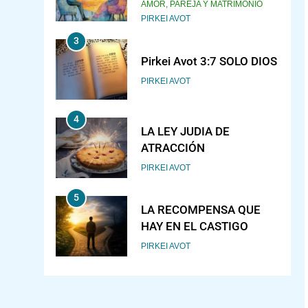
JUDAÍSMO
AMOR, PAREJA Y MATRIMONIO
PIRKEI AVOT
3
Pirkei Avot 3:7 SOLO DIOS
PIRKEI AVOT
4
LA LEY JUDIA DE
ATRACCIÓN
PIRKEI AVOT
5
LA RECOMPENSA QUE
HAY EN EL CASTIGO
PIRKEI AVOT
6
¿DE DÓNDE VIENES?