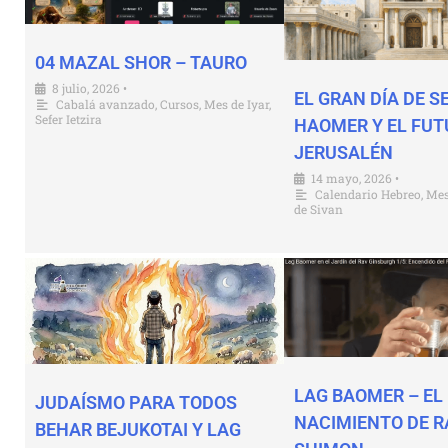
04 MAZAL SHOR – TAURO
8 julio, 2026
•
EL GRAN DÍA DE S
Cabalá avanzado
,
Cursos
,
Mes de Iyar
,
Sefer Ietzira
HAOMER Y EL FUT
JERUSALÉN
14 mayo, 2026
•
Calendario Hebreo
,
Mes
de Sivan
LAG BAOMER – EL 
JUDAÍSMO PARA TODOS
NACIMIENTO DE R
BEHAR BEJUKOTAI Y LAG