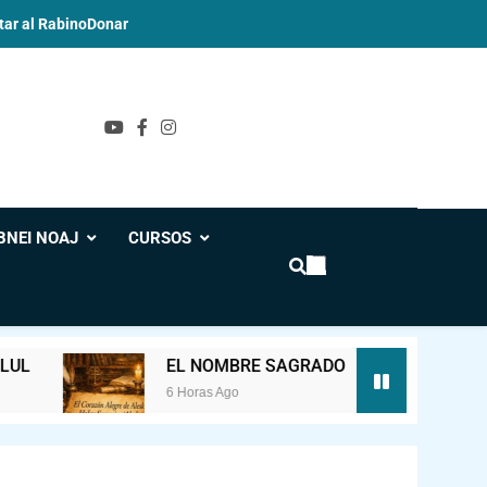
ar al Rabino
Donar
ol
BNEI NOAJ
CURSOS
EL NOMBRE SAGRADO
ESTUDIO DE JUD
6 Horas Ago
17 Horas Ago