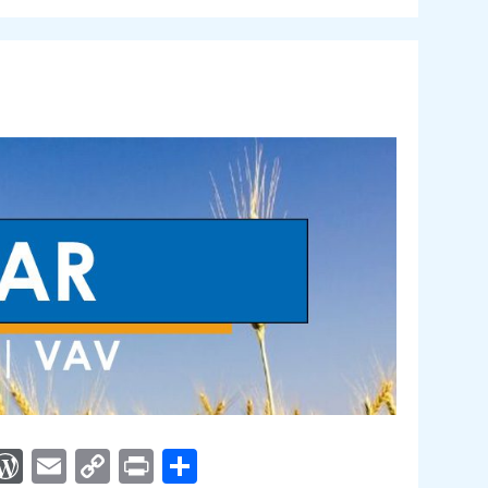
App
egram
interest
WordPress
Email
Copy
Print
Compartir