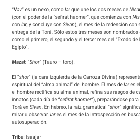
“
V
av
” es un nexo, como
Iar
que une los dos meses de
Nisa
(con el poder de la “sefirat haomer”, que comienza con
Nis
con
Iar
, y concluye con
Sivan
), el mes de la redención con e
entrega de la Torá. Sólo estos tres meses son nombrados 
como el primero, el segundo y el tercer mes del “Exodo de 
Egipto”.
Mazal
: “
Shor
” (Tauro – toro).
E
l “
shor
” (la cara izquierda de la Carroza Divina) represent
espiritual del “alma animal” del hombre. El mes de
Iar
es e
el hombre rectifica su alma animal, refina sus rasgos de c
innatos (cada día de “
sefirat haomer
“), preparándose para r
Torá en
Sivan
. En hebreo, la raíz gramatical “
shor
” signifi
mirar u observar.
Iar
es el mes de la introspección en busca
autosuperación.
Tribu
: Isaajar