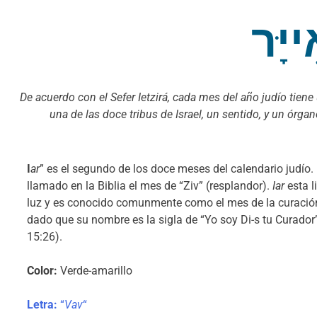
אִייָ
De acuerdo con el Sefer Ietzirá, cada mes del año judío tiene 
una de las doce tribus de Israel, un sentido, y un órga
I
ar
” es el segundo de los doce meses del calendario judío.
llamado en la Biblia el mes de “Ziv” (resplandor).
Iar
esta l
luz y es conocido comunmente como el mes de la curación
dado que su nombre es la sigla de “Yo soy Di-s tu Curador
15:26).
Color
:
Verde-amarillo
Letra
:
“
Vav
“