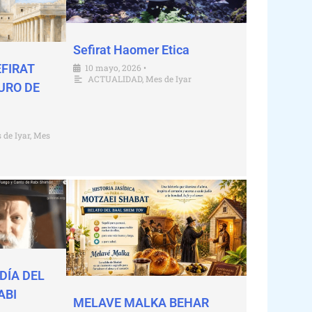
Sefirat Haomer Etica
EFIRAT
10 mayo, 2026
•
ACTUALIDAD
,
Mes de Iyar
URO DE
 de Iyar
,
Mes
DÍA DEL
ABI
MELAVE MALKA BEHAR