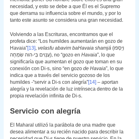
necesidad, y esto se debe a que Él es el Supremo
que derrama su influencia sobre el mundo, y por lo
tanto este asunto se considera una gran necesidad.
Volviendo a las Escrituras, encontramos que el
profeta dice: “Los humildes aumentarán en gozo de
Havaia”
[13]
,
veIasfu abavim baHavaia shamjá
(וְיָסְפוּ
עֲנָוִים בַּי-הוה שִׂמְחָה), no “gozo en
Havaia
”, lo que
significaría que aumentan el gozo que toman en su
conexión con Di-s, sino “en gozo
de Havaia
”, lo que
indica que a través del servicio gozoso de los
humildes -“servir a Di-s con alegría”
[14]
– aportan
alegría y la revelación de luz intrínseca dentro de la
propia revelación infinita de Di-s.
Servicio con alegría
El Maharal utilizó la parábola de una madre que
desea alimentar a su recién nacido para describir la
necesidad que Di-s tiene de nuestro servicio. En la