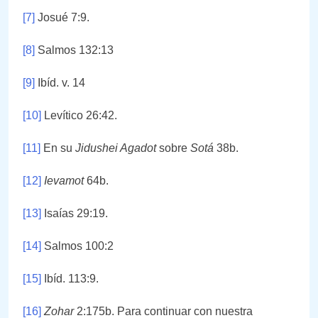
[7]
Josué 7:9.
[8]
Salmos 132:13
[9]
Ibíd. v. 14
[10]
Levítico 26:42.
[11]
En su
Jidushei Agadot
sobre
Sotá
38b.
[12]
Ievamot
64b.
[13]
Isaías 29:19.
[14]
Salmos 100:2
[15]
Ibíd. 113:9.
[16]
Zohar
2:175b. Para continuar con nuestra