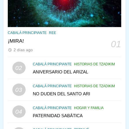
145
LA RECONSTRUCCIÓN DEL
TEMPLO Y LA ALEGRÍA EN
MEDIO DE LA TRISTEZA
MES DE MENAJEM AV
PENSAMIENTO JUDÍO
CABALÁ PRINCIPIANTE
REE
146
¡MIRA!
01
CABALÁ Y JASIDUT: EL
2 días ago
CONSEJO DE LOS PADRES
PENSAMIENTO JUDÍO
PIRKEI AVOT
CABALÁ PRINCIPIANTE
HISTORIAS DE TZADIKIM
02
ANIVERSARIO DEL ARIZAL
147
VEAMOS ¿POR QUÉ
CABALÁ PRINCIPIANTE
HISTORIAS DE TZADIKIM
03
IEHOSHÚA? Y LA QUEJA DE
NO DUDEN DEL SANTO ARI
LAS MUJERES
PENSAMIENTO JUDÍO
PIRKEI AVOT
CABALÁ PRINCIPIANTE
HOGAR Y FAMILIA
04
1
PATERNIDAD SABÁTICA
RAZI ¿QUIÉN ES SABIO?