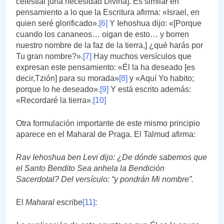
celestial [una necesidad Divina]. Es similar en
pensamiento a lo que la Escritura afirma: «Israel, en
quien seré glorificado».
[6]
Y Iehoshua dijo: «[Porque
cuando los cananeos… oigan de esto… y borren
nuestro nombre de la faz de la tierra,] ¿qué harás por
Tu gran nombre?».
[7]
Hay muchos versículos que
expresan este pensamiento: «Él la ha deseado [es
decir,Tzión] para su morada»
[8]
y «Aquí Yo habito;
porque lo he deseado».
[9]
Y está escrito además:
«Recordaré la tierra».
[10]
Otra formulación importante de este mismo principio
aparece en el Maharal de Praga. El Talmud afirma:
Rav Iehoshua ben Levi dijo: ¿De dónde sabemos que
el Santo Bendito Sea anhela la Bendición
Sacerdotal? Del versículo: “y pondrán Mi nombre”.
El
Maharal
escribe
[11]
: