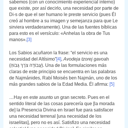
sabemos (con un conocimiento experiencial interno)
que existe, por así decirlo, una necesidad por parte de
Di-s de que el ser humano le preste servicio (pues Él
creó al hombre a su imagen y semejanza para que Le
sirviera verdaderamente). Una de las fuentes bíblicas
para esto es el versículo: «Anhelas la obra de Tus
manos».
[3]
Los Sabios acuñaron la frase: “el servicio es una
necesidad del Altísimo”
[4]
,
Avodeja tzorej gavo
ah
(עֲבוֹדָה צֹרֶךְ גָּבוֹהַּ). Una de las formulaciones más
claras de este principio se encuentra en las palabras
de Najmánides, Rabí Moisés ben Najmán, uno de los
más grandes sabios de la Edad Media. Él afirma:
[5]
…Hay en este asunto un gran secreto. Pues en el
sentido literal de las cosas parecería que [la morada
de] la Presencia Divina en Israel fue para satisfacer
una necesidad terrenal [una necesidad de los
israelitas], pero no es así. Satisfizo una necesidad