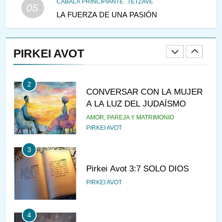
CABALÁ PRINCIPIANTE
TETZAVÉ
05
JASIDUT
NIÑOS
LA FUERZA DE UNA PASIÓN
2
CONVERSAR CON LA MUJER
PIRKEI AVOT
A LA LUZ DEL JUDAÍSMO
AMOR, PAREJA Y MATRIMONIO
PIRKEI AVOT
3
Pirkei Avot 3:7 SOLO DIOS
PIRKEI AVOT
4
LA LEY JUDIA DE ATRACCIÓN
PIRKEI AVOT