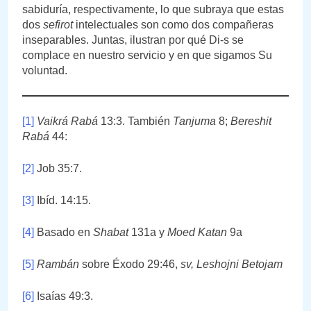
sabiduría, respectivamente, lo que subraya que estas
dos
sefirot
intelectuales son como dos compañeras
inseparables. Juntas, ilustran por qué Di-s se
complace en nuestro servicio y en que sigamos Su
voluntad.
[1]
Vaikrá Rabá
13:3. También
Tanjuma
8;
Bereshit
Rabá
44:
[2]
Job 35:7.
[3]
Ibíd. 14:15.
[4]
Basado en
Shabat
131a y
Moed Katan
9a
[5]
Rambán
sobre Éxodo 29:46,
sv, Leshojni Betojam
[6]
Isaías 49:3.