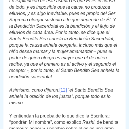
La explicación de este asunto es que Él es la causa
de todo, y es imposible que la causa no produzca
efluvios, y es algo inevitable, pues es propio del Ser
Supremo otorgar sustento a lo que depende de Él. Y
la Bendición Sacerdotal es la bendición y el flujo de
efluvios de cada área. Por lo tanto, se dice que el
Santo Bendito Sea anhela la Bendición Sacerdotal,
porque la causa anhela otorgarla. Incluso más que el
niño desea mamar y la mujer amamantar – pues el
poder de quien otorga es mayor que el de quien
recibe, ya que el primero es el activo y el segundo el
receptor -, por lo tanto, el Santo Bendito Sea anhela la
bendición sacerdotal.
Asimismo, como dijeron
,
[12]
“
el Santo Bendito Sea
anhela la oración de los justos”, porque todo es lo
mismo.
Y entiendan la prueba de lo que dice la Escritura:
“pondrán Mi nombre”, como explicó
Rashi,
de bendita
memoria: poner Su nombre sobre ellos es una gran