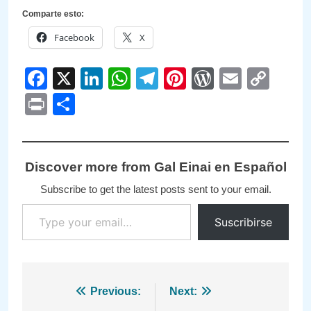
Comparte esto:
Facebook
X
Facebook
X
LinkedIn
WhatsApp
Telegram
Pinterest
WordPre
Email
Cop
Link
Print
Compartir
Discover more from Gal Einai en Español
Subscribe to get the latest posts sent to your email.
Type your email…
Suscribirse
Navegación
Previous:
Next: