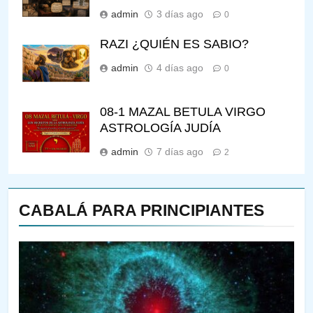
admin
3 días ago
0
RAZI ¿QUIÉN ES SABIO?
admin
4 días ago
0
08-1 MAZAL BETULA VIRGO
ASTROLOGÍA JUDÍA
admin
7 días ago
2
CABALÁ PARA PRINCIPIANTES
144
¿QUIÉN ES SABIO? EL QUE
VE LO QUE VA A NACER
PENSAMIENTO JUDÍO
PIRKEI AVOT