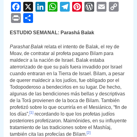
Facebook
X
LinkedIn
WhatsApp
Telegram
Pinterest
WordPre
Email
Cop
Link
Print
Compartir
ESTUDIO SEMANAL: Parashá Balak
Parashat Balak
relata el intento de Balak, el rey de
Moav, de contratar al profeta pagano Bilam para
maldecir a la nación de Israel. Balak estaba
aterrorizado de que su país fuera invadido por Israel
cuando entraran en la Tierra de Israel. Bilam, a pesar
de querer maldecir a los judíos, fue obligado por el
Todopoderoso a bendecirlos en su lugar. De hecho,
algunas de las bendiciones más bellas y descriptivas
de la Torá provienen de la boca de Bilam. También
profetizó sobre lo que ocurriría en el Mesiánico, “fin de
[1]
los días”,
recordando lo que los profetas judíos
posteriores profetizaron. Maimónides, en su influyente
tratamiento de las tradiciones sobre el Mashíaj,
[2]
también cita las profecías de Bilam.