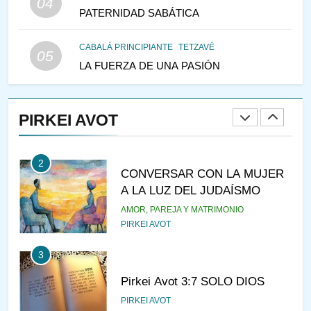
04
PATERNIDAD SABÁTICA
IEHOSHÚA? Y LA QUEJA DE
LAS MUJERES
PENSAMIENTO JUDÍO
PIRKEI AVOT
CABALÁ PRINCIPIANTE
TETZAVÉ
05
LA FUERZA DE UNA PASIÓN
1
RAZI ¿QUIÉN ES SABIO?
PIRKEI AVOT
JASIDUT
NIÑOS
2
CONVERSAR CON LA MUJER
A LA LUZ DEL JUDAÍSMO
AMOR, PAREJA Y MATRIMONIO
PIRKEI AVOT
3
Pirkei Avot 3:7 SOLO DIOS
PIRKEI AVOT