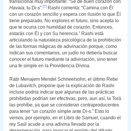
transicional muy importante: “Sé de buen corazón con
[7]
Havaia
, tu Di-s”.
Rashi comenta: “Camina con Él
con un corazón sencillo y espera con ilusión lo que Él
tiene preparado. No explores el futuro, sino acepta lo
que te ocurra con humildad de corazón. Entonces,
estarás con Él y con Su herencia.” Rashi está
articulando la naturaleza psicológica de la prohibición
de las formas mágicas de adivinación porque, como
indican sus comentarios, un judío no debería buscar
conocer el futuro mediante la adivinación, sino tener
una fe simple en la Providencia Divina.
Rabi Menajem Mendel Schneersohn, el último Rebe
de Lubavitch, propone que la explicación de Rashi
incluso podría indicar que algunas de las prácticas
prohibidas podrían ser efectivas, pero, aun así, la Torá
las prohíbe, ya que se consideran contraproducentes
para tener “un corazón simple ante Di-s.” Esto lo
vemos, por ejemplo, en el Libro de Samuel, cuando el
rey Saúl acude a una adivina llevado por la
desesperación, para invocar el espíritu del difunto