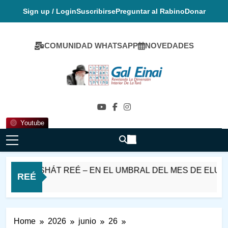
Skip
Sign up / Login
Suscribirse
Preguntar al Rabino
Donar
to
content
COMUNIDAD WHATSAPP
NOVEDADES
Gal Einai En
Español
Youtube
PARASHÁT REÉ – EN EL UMBRAL DEL MES DE ELUL
REÉ
Home
2026
junio
26