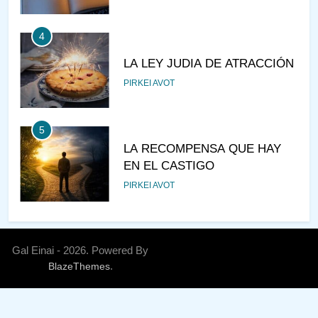
4
LA LEY JUDIA DE ATRACCIÓN
PIRKEI AVOT
5
LA RECOMPENSA QUE HAY
EN EL CASTIGO
PIRKEI AVOT
6
¿DE DÓNDE VIENES?
Gal Einai - 2026. Powered By
.
BlazeThemes
PIRKEI AVOT
7