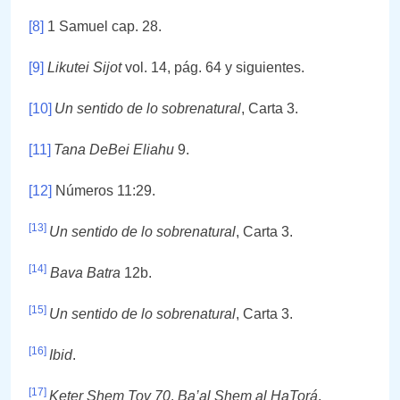
[8]
1 Samuel cap. 28.
[9]
Likutei Sijot
vol. 14, pág. 64 y siguientes.
[10]
Un sentido de lo sobrenatural
, Carta 3.
[11]
Tana DeBei Eliahu
9.
[12]
Números 11:29.
[13]
Un sentido de lo sobrenatural
, Carta 3.
[14]
Bava Batra
12b.
[15]
Un sentido de lo sobrenatural
, Carta 3.
[16]
Ibid
.
[17]
Keter Shem Tov 70
.
Ba’al Shem al HaTorá
,