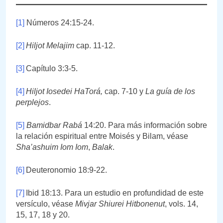
[1]
Números 24:15-24.
[2]
Hiljot Melajim
cap. 11-12.
[3]
Capítulo 3:3-5.
[4]
Hiljot Iosedei HaTorá,
cap. 7-10 y
La guía de los
perplejos
.
[5]
Bamidbar Rabá
14:20. Para más información sobre
la relación espiritual entre Moisés y Bilam, véase
Sha’ashuim Iom Iom
,
Balak
.
[6]
Deuteronomio 18:9-22.
[7]
Ibid 18:13. Para un estudio en profundidad de este
versículo, véase
Mivjar Shiurei Hitbonenut
, vols. 14,
15, 17, 18 y 20.