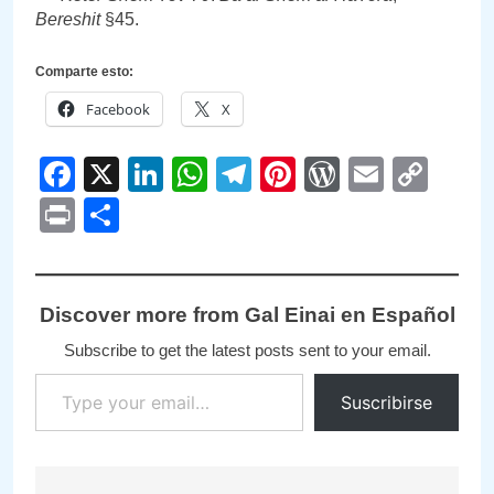
Bereshit
§45.
Comparte esto:
Facebook
X
Facebook
X
LinkedIn
WhatsApp
Telegram
Pinterest
WordPre
Email
Cop
Link
Print
Compartir
Discover more from Gal Einai en Español
Subscribe to get the latest posts sent to your email.
Type your email…
Suscribirse